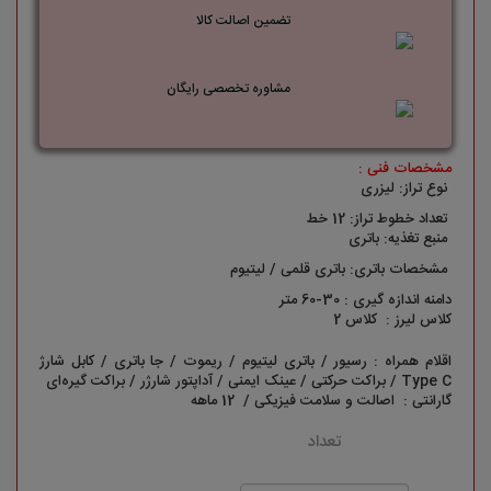
تضمین اصالت کالا
مشاوره تخصصی رایگان
مشخصات فنی :
نوع تراز: لیزری
تعداد خطوط تراز: 12 خط
منبع تغذیه: باتری
مشخصات باتری: باتری قلمی / لیتیوم
دامنه اندازه گیری : 30-60 متر
کلاس لیرز : کلاس 2
اقلام همراه : رسیور / باتری لیتیوم / ریموت / جا باتری / کابل شارژ
Type C / براکت حرکتی / عینک ایمنی / آداپتور شارژر / براکت گیره‌ای
گارانتی : اصالت و سلامت فیزیکی / 12 ماهه
تعداد