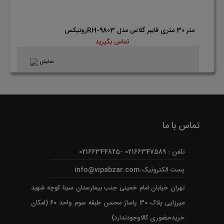
متر 30 متری فایبر گلاس مدل RH-9803رونیکس
تماس بگیرید
نمایش
تماس با ما
تلفن : 02166347589 -02166344825
پست الکترونیک:info@vipabzar.com
تهران خیابان امام خمینی جنب بیمارستان سینا کوچه شهید
میرزایی پلاک 30 پاساژ محسن طبقه سوم واحد 60 (امکان
خریدحضوری کالاوجودندارد)