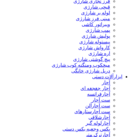
فرز نجاری شارژی
قیچی شارژی
لوله بر شارژی
مینی فرز شارژی
ویبراتور کاشی
پمپ شارژی
پولیش شارژی
پیستوله شارژی
کارواش شارژی
اره شارژی
پیچ گوشتی شارژی
میخکوب ومنگنه کوب شارژی
دریل شارژی خانگی
ابزارآلات دستی
آچار
آچار جغجغه ای
آچارفرانسه
ست آچار
ست آچارآلن
ست آچارستارهای
آچارشلاقی
آچارلوله گیر
بکس وجعبه بکس دستی
آچارترک متر