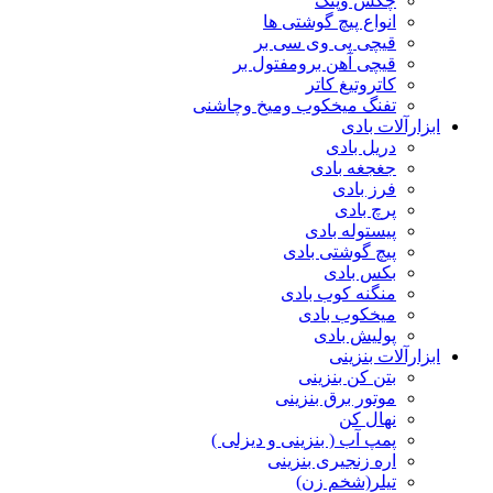
چکش وپتک
انواع پیچ گوشتی ها
قیچی پی وی سی بر
قیچی آهن برومفتول بر
کاتروتیغ کاتر
تفنگ میخکوب ومیخ وچاشنی
ابزارآلات بادی
دریل بادی
جغجغه بادی
فرز بادی
پرچ بادی
پیستوله بادی
پیچ گوشتی بادی
بکس بادی
منگنه کوب بادی
میخکوب بادی
پولیش بادی
ابزارآلات بنزینی
بتن کن بنزینی
موتور برق بنزینی
نهال کن
پمپ آب ( بنزینی و دیزلی )
اره زنجیری بنزینی
تیلر(شخم زن)