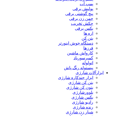
پمپ آب
پولیش برقی
پیچ گوشتی برقی
چمن زن برقی
چکش تخریب
بکس برقی
اره ها
بتن کن
دستگاه جوش اینورتر
فرزها
کارواش ماشین
کمپرسورباد
اتولوله
پیستوله رنگ پاش
ابزارآلات شارژی
ابزار چندکاره شارژی
بتن کن شارژی
بتون کن شارژی
بلوورشارژی
بکس شارژی
رادیو شارژی
رنده شارژی
شیار زن شارژی