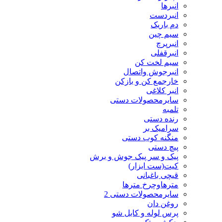
انبرها
انبردست
دم باریک
سیم چین
انبرپرچ
انبرقفلی
سیم لخت کن
انبرجوش واتصال
خارجمع کن و بازکن
انبر کلاغی
سایرمحصولات دستی
تلمبه
رنده دستی
سرامیک بر
منگنه کوب دستی
پیچ دستی
پیک و سر پیک جوش و برش
کیت(ست ابزار)
قیچی باغبانی
مترهاوچرخ مترها
سایرمحصولات دستی 2
روغن دان
پرس لوله و کابل شو