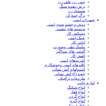
چمن زن علف زن
برش دهنده سنگ
شمشاد زن
برگ جمع کن
تجهیزات ایمنی
دوش و چشم شوی ایمنی
سیستم های تنفسی
دستکش کار
عینک ایمنی
لباس کار
ماسک دهنی وصورت
گوشی های صداگیر
کفش کار
کمربندهای ایمنی
کلاه های ایمنی وجوشکاری
کپسولهای آتش نشانی
جعبه (F) آتش نشانی
ملزومات ترافیکی
لوازم جانبی
انواع شیلنگ
انواع قفل
انواع گردبر
انواع گیره
باطری یدکی