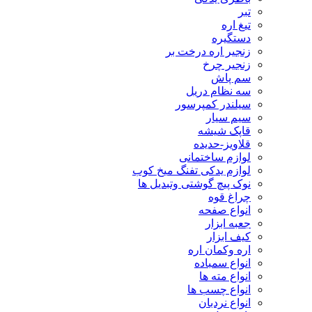
تبر
تیغ اره
دستگیره
زنجیر اره درخت بر
زنجیر چرخ
سم پاش
سه نظام دریل
سیلندر کمپرسور
سیم سیار
قاپک شیشه
قلاویز-حدیده
لوازم ساختمانی
لوازم یدکی تفنگ میخ کوب
نوک پیچ گوشتی وتبدیل ها
چراغ قوه
انواع صفحه
جعبه ابزار
کیف ابزار
اره وکمان اره
انواع سمباده
انواع مته ها
انواع چسب ها
انواع نردبان