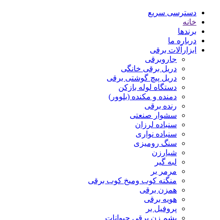
دسترسی سریع
خانه
برندها
درباره ما
ابزارآلات برقی
جاروبرقی
دریل برقی خانگی
دریل پیچ گوشتی برقی
دستگاه لوله بازکن
دمنده و مکنده (بلوور)
رنده برقی
سشوار صنعتی
سنباده لرزان
سنباده نواری
سنگ رومیزی
شیارزن
لبه گیر
مرمر بر
منگنه کوب ومیخ کوب برقی
همزن برقی
هویه برقی
پروفیل بر
پشم زن برقی حیوانات