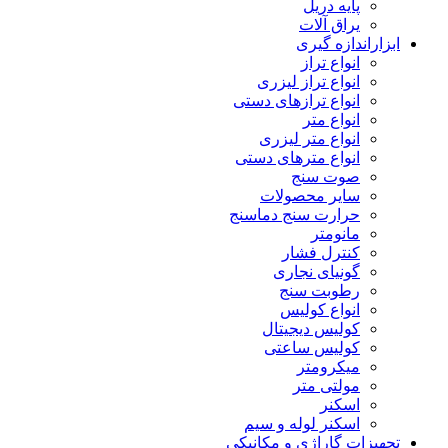
پایه دریل
یراق آلات
ابزاراندازه گیری
انواع تراز
انواع تراز لیزری
انواع ترازهای دستی
انواع متر
انواع متر لیزری
انواع مترهای دستی
صوت سنج
سایر محصولات
حرارت سنج دماسنج
مانومتر
کنترل فشار
گونیای نجاری
رطوبت سنج
انواع کولیس
کولیس دیجیتال
کولیس ساعتی
میکرومتر
مولتی متر
اسکنر
اسکنر لوله و سیم
تجهیزات گاراژی و مکانیکی