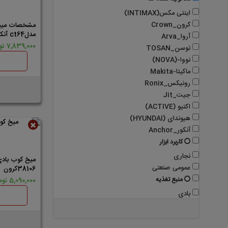
ناموجود
اینتی مکس(INTIMAX)
ابزاراندازه گیری
کرون_Crown
مشخصات میخ 
مدلct64 آنکور
آروا_Arva
تجهیزات گاراژی و مکانیکی
7,839,000 تومان
توسن_TOSAN
تماس با ما
نووا-(NOVA)
ماکیتا-Makita
رونیکس_Ronix
جیت_Jit
اکتیو (ACTIVE)
هیوندای (HYUNDAI)
آنکور_Anchor
ناموجود
کاربرد ابزار
نجاری
عمومی صنعتی
38106کرون
منبع تغذیه
5,090,000 تومان
بادی