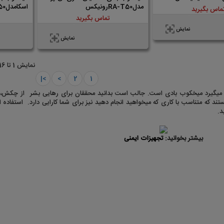
مدلRA-T50رونیکس
اسکامدلRA-1850رونیکس
ماس بگیرید
تماس بگیرید
نمایش
نمایش
نمايش 1 تا 16 از 28 (2 صفحه)
>|
>
2
1
رار میگیرد میخکوب بادی است. جالب است بدانید محققان برای رهایی بشر از چکش، ب
د که متناسب با کاری که میخواهید انجام دهید نیز برای شما کارایی دارد. استفاده ا
ید.
بیشتر بخوانید:
تجهیزات ایمنی