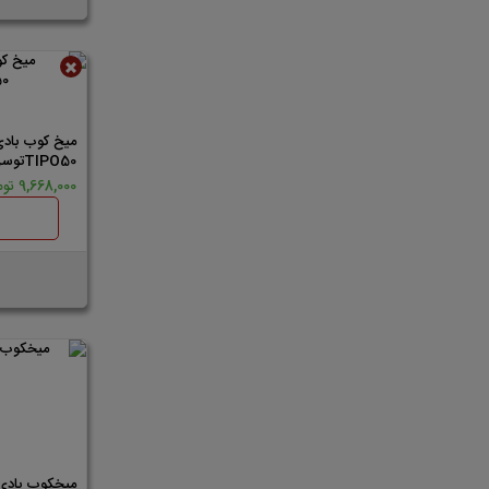
ناموجود
TIPO50توسن
9,668,000 تومان
میخکوب بادی 0753 اینتیم