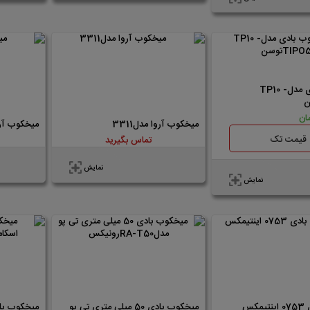
میخ کوب بادی مدلTP10 -
میخکوب آروا مدل3311
میخکوب آروا 
قیمت تک
تماس بگیرید
نمایش
نمایش
کس
میخکوب بادی 50 میلی متری تی پو