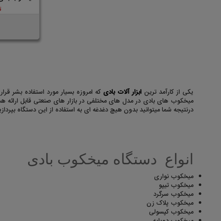
ت
یکی از کارآمد ترین
ابزار آلات بادی
که امروزه بسیار مورد استفاده بشر ق
میخکوب های بادی در مدل های مختلفی در بازار های صنعتی قابل ارائه هستن
درنتیجه شما میتوانید بدون هیچ دغدغه ای به استفاده از این دستگاه بپرداز
انواع دستگاه میخکوب بادی
میخکوب نواری
میخکوب تیپو
میخکوب سرگرد
میخکوب پلاک زن
میخکوب کپسولی