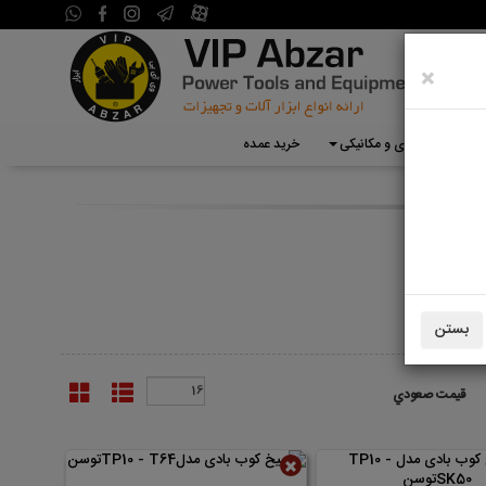
×
تجهیزات گاراژی و مکانیکی
خرید عمده
بستن
قيمت صعودي