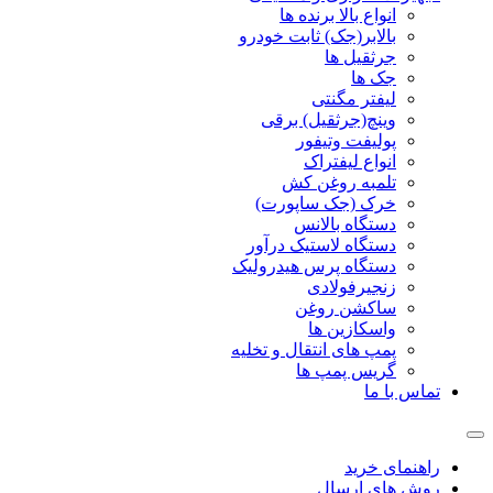
انواع بالا برنده ها
بالابر(جک) ثابت خودرو
جرثقیل ها
جک ها
لیفتر مگنتی
وینچ(جرثقیل) برقی
پولیفت وتیفور
انواع لیفتراک
تلمبه روغن کش
خرک (جک ساپورت)
دستگاه بالانس
دستگاه لاستیک درآور
دستگاه پرس هیدرولیک
زنجیرفولادی
ساکشن روغن
واسکازین ها
پمپ های انتقال و تخلیه
گریس پمپ ها
تماس با ما
راهنمای خرید
روش های ارسال