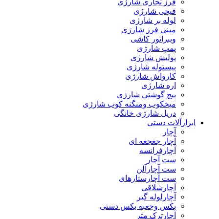
فرز نجاری شارژی
قیچی شارژی
لوله بر شارژی
مینی فرز شارژی
ویبراتور کاشی
پمپ شارژی
پولیش شارژی
پیستوله شارژی
کارواش شارژی
اره شارژی
پیچ گوشتی شارژی
میخکوب ومنگنه کوب شارژی
دریل شارژی خانگی
ابزارآلات دستی
آچار
آچار جغجغه ای
آچارفرانسه
ست آچار
ست آچارآلن
ست آچارستارهای
آچارشلاقی
آچارلوله گیر
بکس وجعبه بکس دستی
آچارترک متر