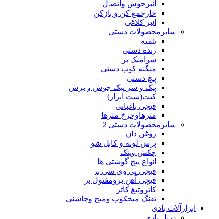
انبرجوش واتصال
خارجمع کن و بازکن
انبر کلاغی
سایرمحصولات دستی
تلمبه
رنده دستی
سرامیک بر
منگنه کوب دستی
پیچ دستی
پیک و سر پیک جوش و برش
کیت(ست ابزار)
قیچی باغبانی
مترهاوچرخ مترها
سایرمحصولات دستی 2
روغن دان
پرس لوله و کابل شو
چکش وپتک
انواع پیچ گوشتی ها
قیچی پی وی سی بر
قیچی آهن برومفتول بر
کاتروتیغ کاتر
تفنگ میخکوب ومیخ وچاشنی
ابزارآلات بادی
دریل بادی