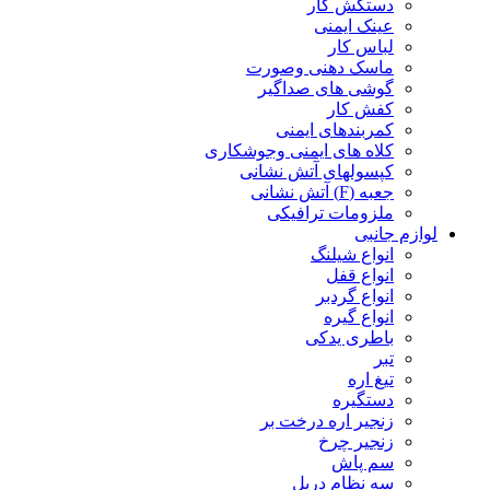
دستکش کار
عینک ایمنی
لباس کار
ماسک دهنی وصورت
گوشی های صداگیر
کفش کار
کمربندهای ایمنی
کلاه های ایمنی وجوشکاری
کپسولهای آتش نشانی
جعبه (F) آتش نشانی
ملزومات ترافیکی
لوازم جانبی
انواع شیلنگ
انواع قفل
انواع گردبر
انواع گیره
باطری یدکی
تبر
تیغ اره
دستگیره
زنجیر اره درخت بر
زنجیر چرخ
سم پاش
سه نظام دریل