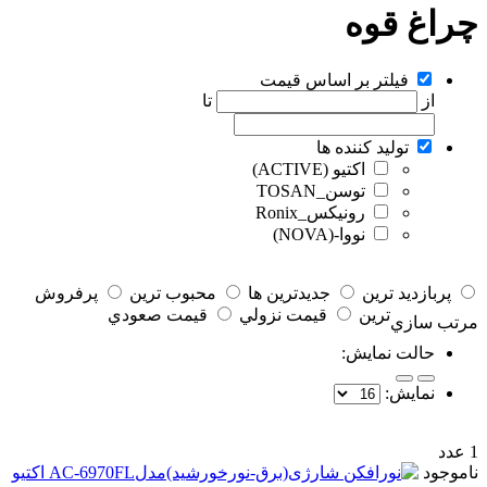
چراغ قوه
فیلتر بر اساس قیمت
از
تا
تولید کننده ها
اکتیو (ACTIVE)
توسن_TOSAN
رونیکس_Ronix
نووا-(NOVA)
پربازديد ترين
جديدترين ها
محبوب ترين
پرفروش
ترين
قيمت نزولي
قيمت صعودي
مرتب سازي
حالت نمايش:
نمايش:
1 عدد
ناموجود