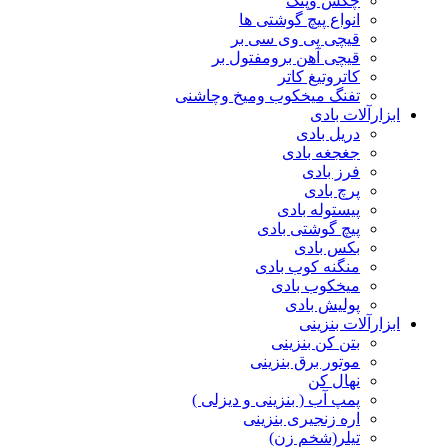
چکش وپتک
انواع پیچ گوشتی ها
قیچی پی وی سی بر
قیچی آهن برومفتول بر
کاتروتیغ کاتر
تفنگ میخکوب ومیخ وچاشنی
ابزارآلات بادی
دریل بادی
جغجغه بادی
فرز بادی
پرچ بادی
پیستوله بادی
پیچ گوشتی بادی
بکس بادی
منگنه کوب بادی
میخکوب بادی
پولیش بادی
ابزارآلات بنزینی
بتن کن بنزینی
موتور برق بنزینی
نهال کن
پمپ آب ( بنزینی و دیزلی )
اره زنجیری بنزینی
تیلر(شخم زن)