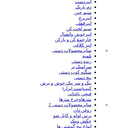
انبردست
دم باریک
سیم چین
انبرپرچ
انبرقفلی
سیم لخت کن
انبرجوش واتصال
خارجمع کن و بازکن
انبر کلاغی
سایرمحصولات دستی
تلمبه
رنده دستی
سرامیک بر
منگنه کوب دستی
پیچ دستی
پیک و سر پیک جوش و برش
کیت(ست ابزار)
قیچی باغبانی
مترهاوچرخ مترها
سایرمحصولات دستی 2
روغن دان
پرس لوله و کابل شو
چکش وپتک
انواع پیچ گوشتی ها