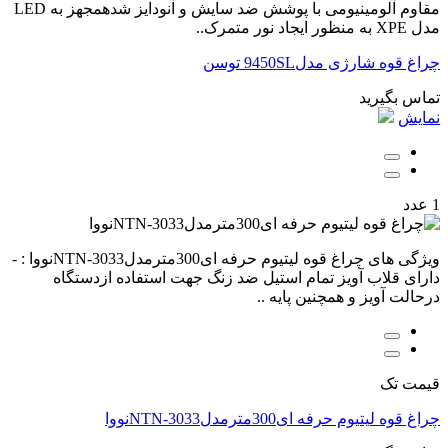
مقاوم آلومینیومی با پوشش ضد سایش و آنودایز شدهمجهز به LED
مدل XPE به منظور ایجاد نور متمرک..
چراغ قوه شارژی مدل9450SL توسن
تماس بگیرید
نمایش
1 عدد
ویژگی های چراغ قوه لیتیوم حرفه ای300مترمدلNTN-3033نووا : -
دارای قلاب آویز تمام استیل ضد زنگ جهت استفاده ازدستگاه
درحالت آویز و همچنین پایه ..
قیمت تک
چراغ قوه لیتیوم حرفه ای300مترمدلNTN-3033نووا