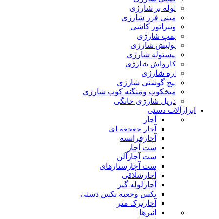
لوله بر شارژی
مینی فرز شارژی
ویبراتور کاشی
پمپ شارژی
پولیش شارژی
پیستوله شارژی
کارواش شارژی
اره شارژی
پیچ گوشتی شارژی
میخکوب ومنگنه کوب شارژی
دریل شارژی خانگی
ابزارآلات دستی
آچار
آچار جغجغه ای
آچارفرانسه
ست آچار
ست آچارآلن
ست آچارستارهای
آچارشلاقی
آچارلوله گیر
بکس وجعبه بکس دستی
آچارترک متر
انبرها