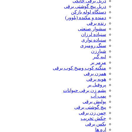
دریل برقی خانگی
دریل پیچ گوشتی برقی
دستگاه لوله بازکن
دمنده و مکنده (بلوور)
رنده برقی
سشوار صنعتی
سنباده لرزان
سنباده نواری
سنگ رومیزی
شیارزن
لبه گیر
مرمر بر
منگنه کوب ومیخ کوب برقی
همزن برقی
هویه برقی
پروفیل بر
پشم زن برقی حیوانات
پمپ آب
پولیش برقی
پیچ گوشتی برقی
چمن زن برقی
چکش تخریب
بکس برقی
اره ها