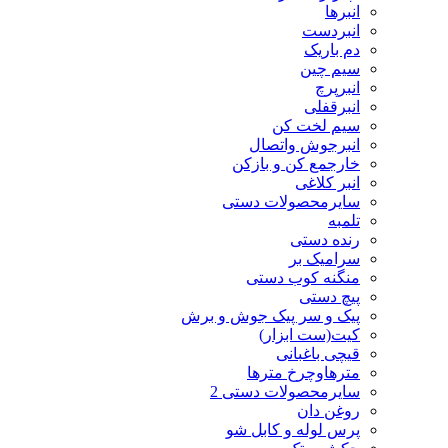
انبرها
انبردست
دم باریک
سیم چین
انبرپرچ
انبرقفلی
سیم لخت کن
انبرجوش واتصال
خارجمع کن و بازکن
انبر کلاغی
سایرمحصولات دستی
تلمبه
رنده دستی
سرامیک بر
منگنه کوب دستی
پیچ دستی
پیک و سر پیک جوش و برش
کیت(ست ابزار)
قیچی باغبانی
مترهاوچرخ مترها
سایرمحصولات دستی 2
روغن دان
پرس لوله و کابل شو