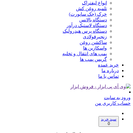
انواع لیفتراک
تلمبه روغن کش
خرک (جک ساپورت)
دستگاه بالانس
دستگاه لاستیک درآور
دستگاه پرس هیدرولیک
زنجیرفولادی
ساکشن روغن
واسکازین ها
پمپ های انتقال و تخلیه
گریس پمپ ها
خرید عمده
درباره ما
تماس با ما
ورود به سایت
حساب کاربری من
سبد خرید
0