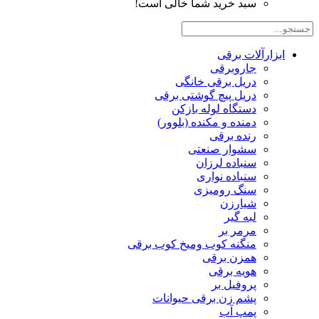
سبد خرید شما خالی است!
ابزارآلات برقی
جاروبرقی
دریل برقی خانگی
دریل پیچ گوشتی برقی
دستگاه لوله بازکن
دمنده و مکنده (بلوور)
رنده برقی
سشوار صنعتی
سنباده لرزان
سنباده نواری
سنگ رومیزی
شیارزن
لبه گیر
مرمر بر
منگنه کوب ومیخ کوب برقی
همزن برقی
هویه برقی
پروفیل بر
پشم زن برقی حیوانات
پمپ آب