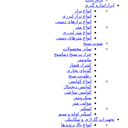
ابزاراندازه گیری
انواع تراز
انواع تراز لیزری
انواع ترازهای دستی
انواع متر
انواع متر لیزری
انواع مترهای دستی
صوت سنج
سایر محصولات
حرارت سنج دماسنج
مانومتر
کنترل فشار
گونیای نجاری
رطوبت سنج
انواع کولیس
کولیس دیجیتال
کولیس ساعتی
میکرومتر
مولتی متر
اسکنر
اسکنر لوله و سیم
تجهیزات گاراژی و مکانیکی
انواع بالا برنده ها