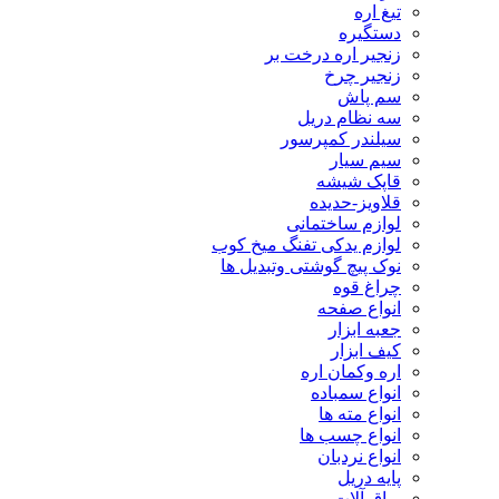
تیغ اره
دستگیره
زنجیر اره درخت بر
زنجیر چرخ
سم پاش
سه نظام دریل
سیلندر کمپرسور
سیم سیار
قاپک شیشه
قلاویز-حدیده
لوازم ساختمانی
لوازم یدکی تفنگ میخ کوب
نوک پیچ گوشتی وتبدیل ها
چراغ قوه
انواع صفحه
جعبه ابزار
کیف ابزار
اره وکمان اره
انواع سمباده
انواع مته ها
انواع چسب ها
انواع نردبان
پایه دریل
یراق آلات