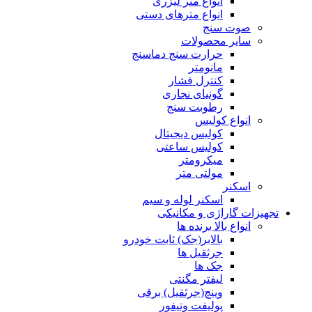
انواع متر لیزری
انواع مترهای دستی
صوت سنج
سایر محصولات
حرارت سنج دماسنج
مانومتر
کنترل فشار
گونیای نجاری
رطوبت سنج
انواع کولیس
کولیس دیجیتال
کولیس ساعتی
میکرومتر
مولتی متر
اسکنر
اسکنر لوله و سیم
تجهیزات گاراژی و مکانیکی
انواع بالا برنده ها
بالابر(جک) ثابت خودرو
جرثقیل ها
جک ها
لیفتر مگنتی
وینچ(جرثقیل) برقی
پولیفت وتیفور