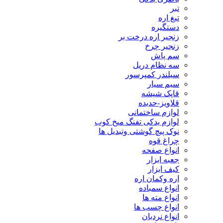
تبر
تیغ اره
دستگیره
زنجیر اره درخت بر
زنجیر چرخ
سم پاش
سه نظام دریل
سیلندر کمپرسور
سیم سیار
قاپک شیشه
قلاویز-حدیده
لوازم ساختمانی
لوازم یدکی تفنگ میخ کوب
نوک پیچ گوشتی وتبدیل ها
چراغ قوه
انواع صفحه
جعبه ابزار
کیف ابزار
اره وکمان اره
انواع سمباده
انواع مته ها
انواع چسب ها
انواع نردبان