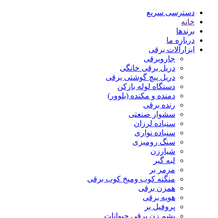
دسترسی سریع
خانه
برندها
درباره ما
ابزارآلات برقی
جاروبرقی
دریل برقی خانگی
دریل پیچ گوشتی برقی
دستگاه لوله بازکن
دمنده و مکنده (بلوور)
رنده برقی
سشوار صنعتی
سنباده لرزان
سنباده نواری
سنگ رومیزی
شیارزن
لبه گیر
مرمر بر
منگنه کوب ومیخ کوب برقی
همزن برقی
هویه برقی
پروفیل بر
پشم زن برقی حیوانات