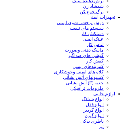
برش دهنده سنگ
شمشاد زن
برگ جمع کن
تجهیزات ایمنی
دوش و چشم شوی ایمنی
سیستم های تنفسی
دستکش کار
عینک ایمنی
لباس کار
ماسک دهنی وصورت
گوشی های صداگیر
کفش کار
کمربندهای ایمنی
کلاه های ایمنی وجوشکاری
کپسولهای آتش نشانی
جعبه (F) آتش نشانی
ملزومات ترافیکی
لوازم جانبی
انواع شیلنگ
انواع قفل
انواع گردبر
انواع گیره
باطری یدکی
تبر