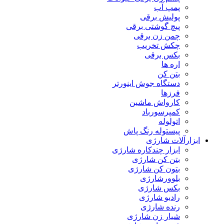
پمپ آب
پولیش برقی
پیچ گوشتی برقی
چمن زن برقی
چکش تخریب
بکس برقی
اره ها
بتن کن
دستگاه جوش اینورتر
فرزها
کارواش ماشین
کمپرسورباد
اتولوله
پیستوله رنگ پاش
ابزارآلات شارژی
ابزار چندکاره شارژی
بتن کن شارژی
بتون کن شارژی
بلوورشارژی
بکس شارژی
رادیو شارژی
رنده شارژی
شیار زن شارژی