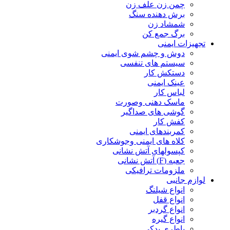
چمن زن علف زن
برش دهنده سنگ
شمشاد زن
برگ جمع کن
تجهیزات ایمنی
دوش و چشم شوی ایمنی
سیستم های تنفسی
دستکش کار
عینک ایمنی
لباس کار
ماسک دهنی وصورت
گوشی های صداگیر
کفش کار
کمربندهای ایمنی
کلاه های ایمنی وجوشکاری
کپسولهای آتش نشانی
جعبه (F) آتش نشانی
ملزومات ترافیکی
لوازم جانبی
انواع شیلنگ
انواع قفل
انواع گردبر
انواع گیره
باطری یدکی