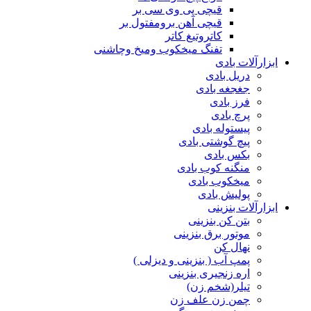
قیچی پی وی سی بر
قیچی آهن برومفتول بر
کاتروتیغ کاتر
تفنگ میخکوب ومیخ وچاشنی
ابزارآلات بادی
دریل بادی
جغجغه بادی
فرز بادی
پرچ بادی
پیستوله بادی
پیچ گوشتی بادی
بکس بادی
منگنه کوب بادی
میخکوب بادی
پولیش بادی
ابزارآلات بنزینی
بتن کن بنزینی
موتور برق بنزینی
نهال کن
پمپ آب ( بنزینی و دیزلی )
اره زنجیری بنزینی
تیلر(شخم زن)
چمن زن علف زن