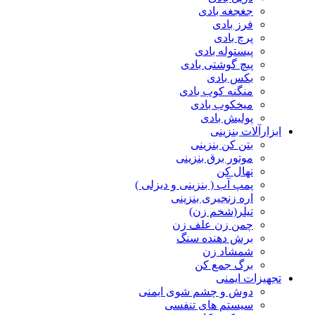
جغجغه بادی
فرز بادی
پرچ بادی
پیستوله بادی
پیچ گوشتی بادی
بکس بادی
منگنه کوب بادی
میخکوب بادی
پولیش بادی
ابزارآلات بنزینی
بتن کن بنزینی
موتور برق بنزینی
نهال کن
پمپ آب ( بنزینی و دیزلی )
اره زنجیری بنزینی
تیلر(شخم زن)
چمن زن علف زن
برش دهنده سنگ
شمشاد زن
برگ جمع کن
تجهیزات ایمنی
دوش و چشم شوی ایمنی
سیستم های تنفسی