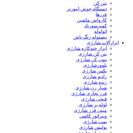
بتن کن
دستگاه جوش اینورتر
فرزها
کارواش ماشین
کمپرسورباد
اتولوله
پیستوله رنگ پاش
ابزارآلات شارژی
ابزار چندکاره شارژی
بتن کن شارژی
بتون کن شارژی
بلوورشارژی
بکس شارژی
رادیو شارژی
رنده شارژی
شیار زن شارژی
فرز نجاری شارژی
قیچی شارژی
لوله بر شارژی
مینی فرز شارژی
ویبراتور کاشی
پمپ شارژی
پولیش شارژی
پیستوله شارژی