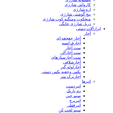
کارواش شارژی
اره شارژی
پیچ گوشتی شارژی
میخکوب ومنگنه کوب شارژی
دریل شارژی خانگی
ابزارآلات دستی
آچار
آچار جغجغه ای
آچارفرانسه
ست آچار
ست آچارآلن
ست آچارستارهای
آچارشلاقی
آچارلوله گیر
بکس وجعبه بکس دستی
آچارترک متر
انبرها
انبردست
دم باریک
سیم چین
انبرپرچ
انبرقفلی
سیم لخت کن