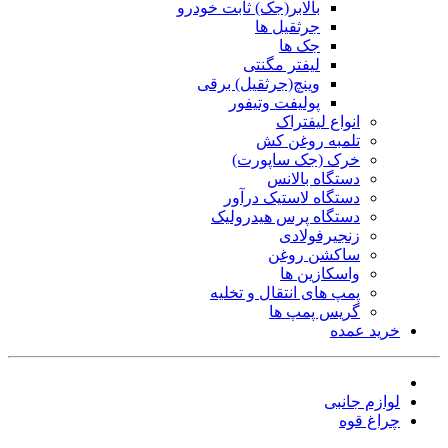
بالابر(جک) ثابت خودرو
جرثقیل ها
جک ها
لیفتر مگنتی
وینچ(جرثقیل) برقی
پولیفت وتیفور
انواع لیفتراک
تلمبه روغن کش
خرک (جک ساپورت)
دستگاه بالانس
دستگاه لاستیک درآور
دستگاه پرس هیدرولیک
زنجیرفولادی
ساکشن روغن
واسکازین ها
پمپ های انتقال و تخلیه
گریس پمپ ها
خرید عمده
لوازم جانبی
چراغ قوه