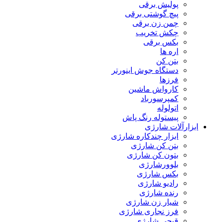
پولیش برقی
پیچ گوشتی برقی
چمن زن برقی
چکش تخریب
بکس برقی
اره ها
بتن کن
دستگاه جوش اینورتر
فرزها
کارواش ماشین
کمپرسورباد
اتولوله
پیستوله رنگ پاش
ابزارآلات شارژی
ابزار چندکاره شارژی
بتن کن شارژی
بتون کن شارژی
بلوورشارژی
بکس شارژی
رادیو شارژی
رنده شارژی
شیار زن شارژی
فرز نجاری شارژی
قیچی شارژی