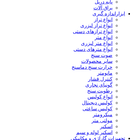
پایه دریل
یراق آلات
ابزاراندازه گیری
انواع تراز
انواع تراز لیزری
انواع ترازهای دستی
انواع متر
انواع متر لیزری
انواع مترهای دستی
صوت سنج
سایر محصولات
حرارت سنج دماسنج
مانومتر
کنترل فشار
گونیای نجاری
رطوبت سنج
انواع کولیس
کولیس دیجیتال
کولیس ساعتی
میکرومتر
مولتی متر
اسکنر
اسکنر لوله و سیم
تجهیزات گاراژی و مکانیکی