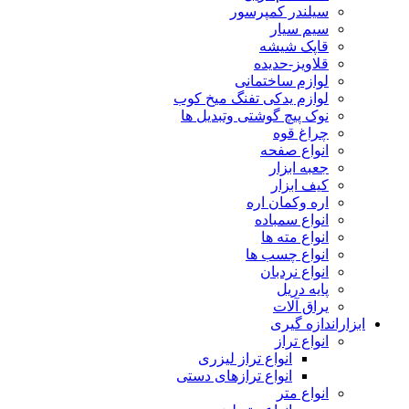
سیلندر کمپرسور
سیم سیار
قاپک شیشه
قلاویز-حدیده
لوازم ساختمانی
لوازم یدکی تفنگ میخ کوب
نوک پیچ گوشتی وتبدیل ها
چراغ قوه
انواع صفحه
جعبه ابزار
کیف ابزار
اره وکمان اره
انواع سمباده
انواع مته ها
انواع چسب ها
انواع نردبان
پایه دریل
یراق آلات
ابزاراندازه گیری
انواع تراز
انواع تراز لیزری
انواع ترازهای دستی
انواع متر