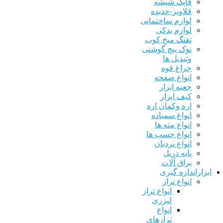
قاپک شیشه
قلاویز-حدیده
لوازم ساختمانی
لوازم یدکی
تفنگ میخ کوب
نوک پیچ گوشتی
وتبدیل ها
چراغ قوه
انواع صفحه
جعبه ابزار
کیف ابزار
اره وکمان اره
انواع سمباده
انواع مته ها
انواع چسب ها
انواع نردبان
پایه دریل
یراق آلات
اراندازه گیری
انواع تراز
انواع تراز
لیزری
انواع
ترازهای