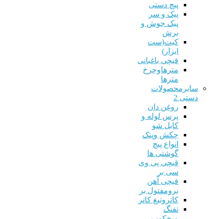
پیچ دستی
پیک و سر
پیک جوش و
برش
کیت(ست
ابزار)
قیچی باغبانی
مترهاوچرخ
مترها
سایرمحصولات
دستی 2
روغن دان
پرس لوله و
کابل شو
چکش وپتک
انواع پیچ
گوشتی ها
قیچی پی وی
سی بر
قیچی آهن
برومفتول بر
کاتروتیغ کاتر
تفنگ
میخکوب