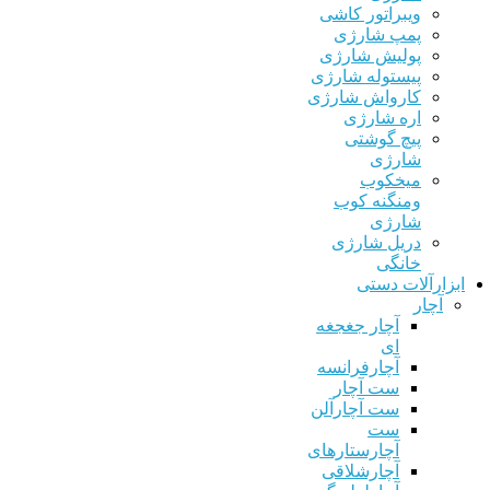
ویبراتور کاشی
پمپ شارژی
پولیش شارژی
پیستوله شارژی
کارواش شارژی
اره شارژی
پیچ گوشتی
شارژی
میخکوب
ومنگنه کوب
شارژی
دریل شارژی
خانگی
زارآلات دستی
آچار
آچار جغجغه
ای
آچارفرانسه
ست آچار
ست آچارآلن
ست
آچارستارهای
آچارشلاقی