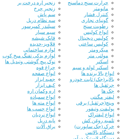
حرارت سنج دماسنج
زنجیر اره درخت بر
مانومتر
زنجیر چرخ
کنترل فشار
سم پاش
گونیای نجاری
سه نظام دریل
رطوبت سنج
سیلندر کمپرسور
انواع کولیس
سیم سیار
کولیس دیجیتال
قاپک شیشه
کولیس ساعتی
قلاویز-حدیده
میکرومتر
لوازم ساختمانی
مولتی متر
لوازم یدکی تفنگ میخ کوب
اسکنر
نوک پیچ گوشتی وتبدیل ها
اسکنر لوله و سیم
چراغ قوه
انواع بالا برنده ها
انواع صفحه
بالابر(جک) ثابت خودرو
جعبه ابزار
جرثقیل ها
کیف ابزار
جک ها
اره وکمان اره
لیفتر مگنتی
انواع سمباده
وینچ(جرثقیل) برقی
انواع مته ها
پولیفت وتیفور
انواع چسب ها
انواع لیفتراک
انواع نردبان
تلمبه روغن کش
پایه دریل
خرک (جک ساپورت)
یراق آلات
دستگاه بالانس
دستگاه لاستیک درآور