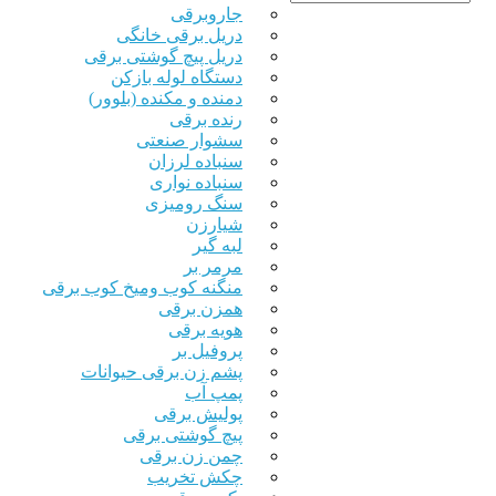
جاروبرقی
دریل برقی خانگی
دریل پیچ گوشتی برقی
دستگاه لوله بازکن
دمنده و مکنده (بلوور)
رنده برقی
سشوار صنعتی
سنباده لرزان
سنباده نواری
سنگ رومیزی
شیارزن
لبه گیر
مرمر بر
منگنه کوب ومیخ کوب برقی
همزن برقی
هویه برقی
پروفیل بر
پشم زن برقی حیوانات
پمپ آب
پولیش برقی
پیچ گوشتی برقی
چمن زن برقی
چکش تخریب