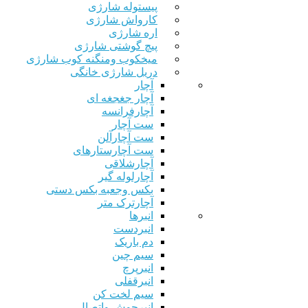
پیستوله شارژی
کارواش شارژی
اره شارژی
پیچ گوشتی شارژی
میخکوب ومنگنه کوب شارژی
دریل شارژی خانگی
آچار
آچار جغجغه ای
آچارفرانسه
ست آچار
ست آچارآلن
ست آچارستارهای
آچارشلاقی
آچارلوله گیر
بکس وجعبه بکس دستی
آچارترک متر
انبرها
انبردست
دم باریک
سیم چین
انبرپرچ
انبرقفلی
سیم لخت کن
انبرجوش واتصال