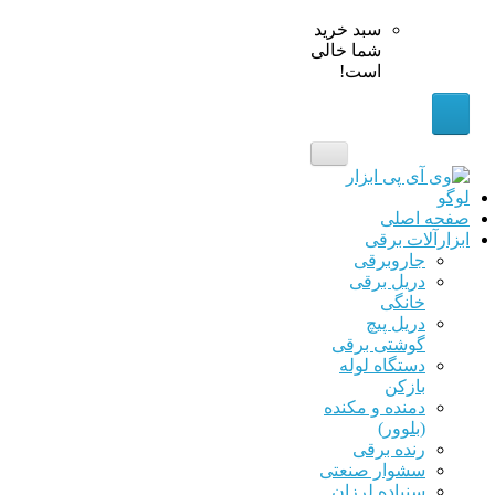
سبد خرید
شما خالی
است!
حه اصلی
ارآلات برقی
جاروبرقی
دریل برقی
خانگی
دریل پیچ
گوشتی برقی
دستگاه لوله
بازکن
دمنده و مکنده
(بلوور)
رنده برقی
سشوار صنعتی
سنباده لرزان