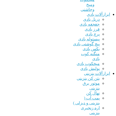
ومیخ
وچاشنی
ارآلات بادی
دریل بادی
جغجغه بادی
فرز بادی
پرچ بادی
پیستوله بادی
پیچ گوشتی بادی
بکس بادی
منگنه کوب
بادی
میخکوب بادی
پولیش بادی
ارآلات بنزینی
بتن کن بنزینی
موتور برق
بنزینی
نهال کن
پمپ آب (
بنزینی و دیزلی )
اره زنجیری
بنزینی