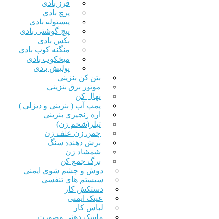
فرز بادی
پرچ بادی
پیستوله بادی
پیچ گوشتی بادی
بکس بادی
منگنه کوب بادی
میخکوب بادی
پولیش بادی
بتن کن بنزینی
موتور برق بنزینی
نهال کن
پمپ آب ( بنزینی و دیزلی )
اره زنجیری بنزینی
تیلر(شخم زن)
چمن زن علف زن
برش دهنده سنگ
شمشاد زن
برگ جمع کن
دوش و چشم شوی ایمنی
سیستم های تنفسی
دستکش کار
عینک ایمنی
لباس کار
ماسک دهنی وصورت