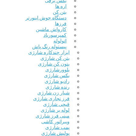
بکس برقی
اره ها
بتن کن
دستگاه جوش اینورتر
فرزها
کارواش ماشین
کمپرسورباد
اتولوله
پیستوله رنگ پاش
ابزار چندکاره شارژی
بتن کن شارژی
بتون کن شارژی
بلوورشارژی
بکس شارژی
رادیو شارژی
رنده شارژی
شیار زن شارژی
فرز نجاری شارژی
قیچی شارژی
لوله بر شارژی
مینی فرز شارژی
ویبراتور کاشی
پمپ شارژی
پولیش شارژی