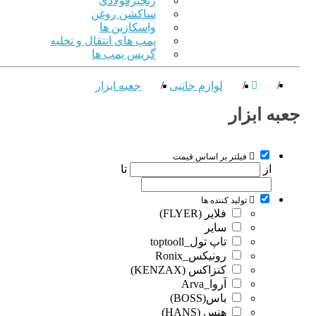
زنجیرفولادی
ساکشن روغن
واسکازین ها
پمپ های انتقال و تخلیه
گریس پمپ ها
لوازم جانبی
جعبه ابزار
به ابزار
فیلتر بر اساس قیمت
از
تا
تولید کننده ها
فلایر (FLYER)
سایر
تاپ تول_toptooll
رونیکس_Ronix
کنزاکس (KENZAX)
آروا_Arva
باس(BOSS)
هنس (HANS)