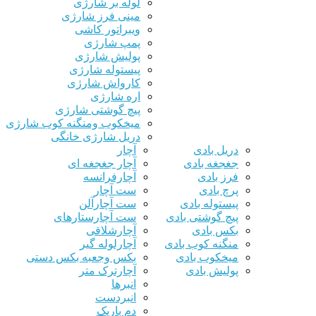
لوله بر شارژی
مینی فرز شارژی
ویبراتور کاشی
پمپ شارژی
پولیش شارژی
پیستوله شارژی
کارواش شارژی
اره شارژی
پیچ گوشتی شارژی
میخکوب ومنگنه کوب شارژی
دریل شارژی خانگی
دریل بادی
آچار
جغجغه بادی
آچار جغجغه ای
فرز بادی
آچارفرانسه
پرچ بادی
ست آچار
پیستوله بادی
ست آچارآلن
پیچ گوشتی بادی
ست آچارستارهای
بکس بادی
آچارشلاقی
منگنه کوب بادی
آچارلوله گیر
میخکوب بادی
بکس وجعبه بکس دستی
پولیش بادی
آچارترک متر
انبرها
انبردست
دم باریک