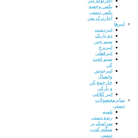
آچارلوله گیر
بکس وجعبه
بکس دستی
آچارترک متر
انبرها
انبردست
دم باریک
سیم چین
انبرپرچ
انبرقفلی
سیم لخت
کن
انبرجوش
واتصال
خارجمع کن
و بازکن
انبر کلاغی
سایرمحصولات
دستی
تلمبه
رنده دستی
سرامیک بر
منگنه کوب
دستی