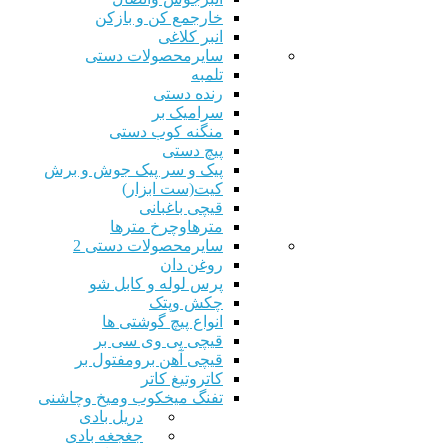
خارجمع کن و بازکن
انبر کلاغی
سایرمحصولات دستی
تلمبه
رنده دستی
سرامیک بر
منگنه کوب دستی
پیچ دستی
پیک و سر پیک جوش و برش
کیت(ست ابزار)
قیچی باغبانی
مترهاوچرخ مترها
سایرمحصولات دستی 2
روغن دان
پرس لوله و کابل شو
چکش وپتک
انواع پیچ گوشتی ها
قیچی پی وی سی بر
قیچی آهن برومفتول بر
کاتروتیغ کاتر
تفنگ میخکوب ومیخ وچاشنی
دریل بادی
جغجغه بادی