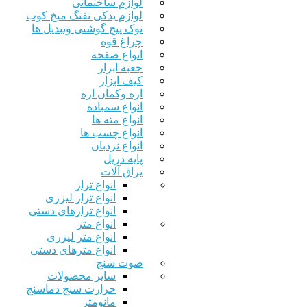
لوازم ساختمانی
لوازم یدکی تفنگ میخ کوب
نوک پیچ گوشتی وتبدیل ها
چراغ قوه
انواع صفحه
جعبه ابزار
کیف ابزار
اره وکمان اره
انواع سمباده
انواع مته ها
انواع چسب ها
انواع نردبان
پایه دریل
یراق آلات
انواع تراز
انواع تراز لیزری
انواع ترازهای دستی
انواع متر
انواع متر لیزری
انواع مترهای دستی
صوت سنج
سایر محصولات
حرارت سنج دماسنج
مانومتر