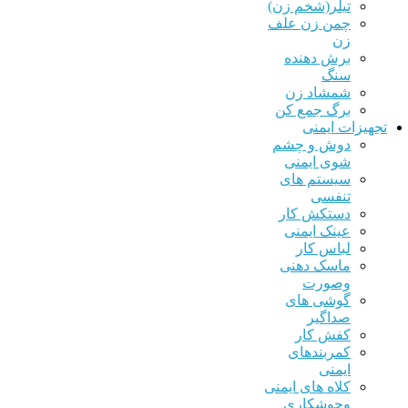
تیلر(شخم زن)
چمن زن علف
زن
برش دهنده
سنگ
شمشاد زن
برگ جمع کن
هیزات ایمنی
دوش و چشم
شوی ایمنی
سیستم های
تنفسی
دستکش کار
عینک ایمنی
لباس کار
ماسک دهنی
وصورت
گوشی های
صداگیر
کفش کار
کمربندهای
ایمنی
کلاه های ایمنی
وجوشکاری