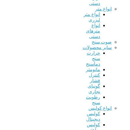
دستی
انواع متر
انواع متر
لیزری
انواع
مترهای
دستی
صوت سنج
سایر محصولات
حرارت
سنج
دماسنج
مانومتر
کنترل
فشار
گونیای
نجاری
رطوبت
سنج
انواع کولیس
کولیس
دیجیتال
کولیس