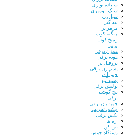
سنباده نواری
سنگ رومیزی
شیارزن
لبه گیر
مرمر بر
منگنه کوب
ومیخ کوب
برقی
همزن برقی
هویه برقی
پروفیل بر
پشم زن برقی
حیوانات
پمپ آب
پولیش برقی
پیچ گوشتی
برقی
چمن زن برقی
چکش تخریب
بکس برقی
اره ها
بتن کن
دستگاه جوش