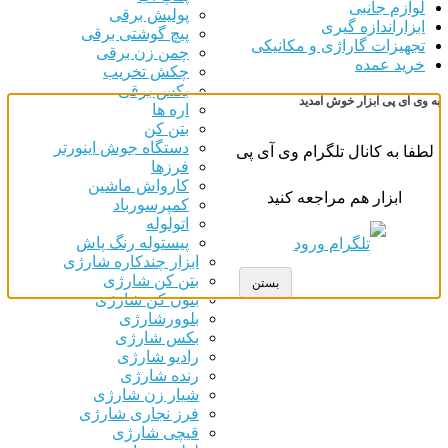
زم جانبی
پولیش برقی
اراندازه گیری
پیچ گوشتی برقی
هیزات گاراژی و مکانیکی
چمن زن برقی
ید عمده
چکش تخریب
بکس برقی
آی پی ابزار خوش آمدید
اره ها
بتن کن
دستگاه جوش اینورتر
 به کانال تلگرام وی آی پی
فرزها
کارواش ماشین
ابزار هم مراجعه کنید
کمپرسورباد
اتولوله
پیستوله رنگ پاش
ابزار چندکاره شارژی
بتن کن شارژی
بستن
بتون کن شارژی
بلوورشارژی
بکس شارژی
رادیو شارژی
رنده شارژی
شیار زن شارژی
فرز نجاری شارژی
قیچی شارژی