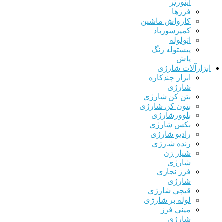
اینورتر
فرزها
کارواش ماشین
کمپرسورباد
اتولوله
پیستوله رنگ
پاش
زارآلات شارژی
ابزار چندکاره
شارژی
بتن کن شارژی
بتون کن شارژی
بلوورشارژی
بکس شارژی
رادیو شارژی
رنده شارژی
شیار زن
شارژی
فرز نجاری
شارژی
قیچی شارژی
لوله بر شارژی
مینی فرز
شارژی