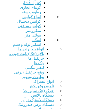
کنترل فشار
گونیای نجاری
رطوبت سنج
انواع کولیس
کولیس دیجیتال
کولیس ساعتی
میکرومتر
مولتی متر
اسکنر
اسکنر لوله و سیم
انواع بالا برنده ها
بالابر(جک) ثابت خودرو
جرثقیل ها
جک ها
لیفتر مگنتی
وینچ(جرثقیل) برقی
پولیفت وتیفور
انواع لیفتراک
تلمبه روغن کش
خرک (جک ساپورت)
دستگاه بالانس
دستگاه لاستیک درآور
دستگاه پرس هیدرولیک