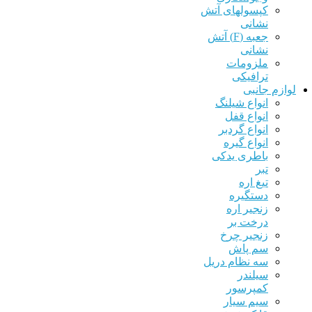
کپسولهای آتش
نشانی
جعبه (F) آتش
نشانی
ملزومات
ترافیکی
زم جانبی
انواع شیلنگ
انواع قفل
انواع گردبر
انواع گیره
باطری یدکی
تبر
تیغ اره
دستگیره
زنجیر اره
درخت بر
زنجیر چرخ
سم پاش
سه نظام دریل
سیلندر
کمپرسور
سیم سیار