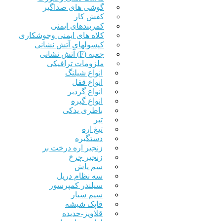
گوشی های صداگیر
کفش کار
کمربندهای ایمنی
کلاه های ایمنی وجوشکاری
کپسولهای آتش نشانی
جعبه (F) آتش نشانی
ملزومات ترافیکی
انواع شیلنگ
انواع قفل
انواع گردبر
انواع گیره
باطری یدکی
تبر
تیغ اره
دستگیره
زنجیر اره درخت بر
زنجیر چرخ
سم پاش
سه نظام دریل
سیلندر کمپرسور
سیم سیار
قاپک شیشه
قلاویز-حدیده