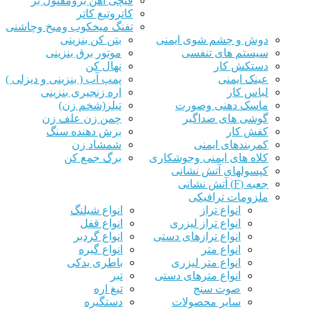
قیچی آهن برومفتول بر
کاتروتیغ کاتر
تفنگ میخکوب ومیخ وچاشنی
دوش و چشم شوی ایمنی
بتن کن بنزینی
سیستم های تنفسی
موتور برق بنزینی
دستکش کار
نهال کن
عینک ایمنی
پمپ آب ( بنزینی و دیزلی )
لباس کار
اره زنجیری بنزینی
ماسک دهنی وصورت
تیلر(شخم زن)
گوشی های صداگیر
چمن زن علف زن
کفش کار
برش دهنده سنگ
کمربندهای ایمنی
شمشاد زن
کلاه های ایمنی وجوشکاری
برگ جمع کن
کپسولهای آتش نشانی
جعبه (F) آتش نشانی
ملزومات ترافیکی
انواع تراز
انواع شیلنگ
انواع تراز لیزری
انواع قفل
انواع ترازهای دستی
انواع گردبر
انواع متر
انواع گیره
انواع متر لیزری
باطری یدکی
انواع مترهای دستی
تبر
صوت سنج
تیغ اره
سایر محصولات
دستگیره