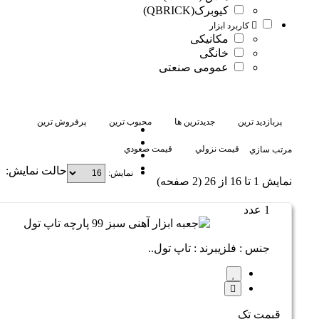
کیوبرک(QBRICK)
کاربرد ابزار
مکانیکی
خانگی
عمومی صنعتی
پربازديد ترين
جديدترين ها
محبوب ترين
پرفروش ترين
قيمت نزولي
قيمت صعودي
مرتب سازي
حالت نمايش:
نمايش:
نمايش 1 تا 16 از 26 (2 صفحه)
1 عدد
جنس : فلزیبرند : تاپ تول..
قیمت تک