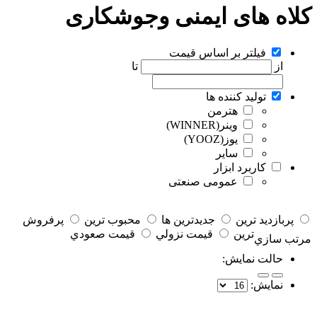
کلاه های ایمنی وجوشکاری
فیلتر بر اساس قیمت
از
تا
تولید کننده ها
هترمن
وینر(WINNER)
یوز(YOOZ)
سایر
کاربرد ابزار
عمومی صنعتی
پربازديد ترين
جديدترين ها
محبوب ترين
پرفروش
ترين
قيمت نزولي
قيمت صعودي
مرتب سازي
حالت نمايش:
نمايش: