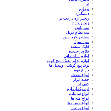
تبر
تیغ اره
دستگیره
زنجیر اره درخت بر
زنجیر چرخ
سم پاش
سه نظام دریل
سیلندر کمپرسور
سیم سیار
قاپک شیشه
قلاویز-حدیده
لوازم ساختمانی
لوازم یدکی تفنگ میخ کوب
نوک پیچ گوشتی وتبدیل ها
چراغ قوه
انواع صفحه
جعبه ابزار
کیف ابزار
اره وکمان اره
انواع سمباده
انواع مته ها
انواع چسب ها
انواع نردبان