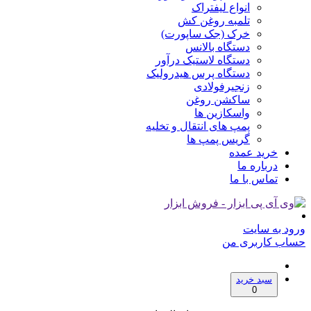
انواع لیفتراک
تلمبه روغن کش
خرک (جک ساپورت)
دستگاه بالانس
دستگاه لاستیک درآور
دستگاه پرس هیدرولیک
زنجیرفولادی
ساکشن روغن
واسکازین ها
پمپ های انتقال و تخلیه
گریس پمپ ها
خرید عمده
درباره ما
تماس با ما
ورود به سایت
حساب کاربری من
سبد خرید
0