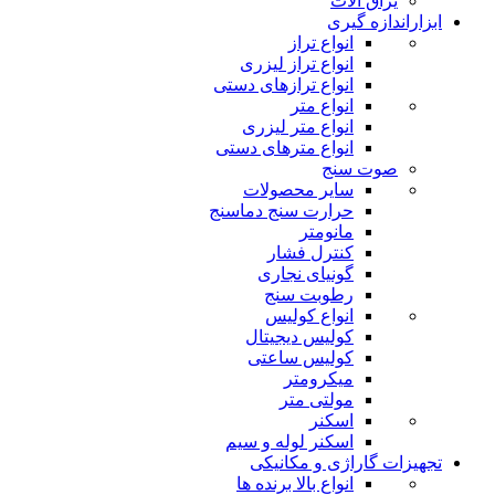
یراق آلات
ابزاراندازه گیری
انواع تراز
انواع تراز لیزری
انواع ترازهای دستی
انواع متر
انواع متر لیزری
انواع مترهای دستی
صوت سنج
سایر محصولات
حرارت سنج دماسنج
مانومتر
کنترل فشار
گونیای نجاری
رطوبت سنج
انواع کولیس
کولیس دیجیتال
کولیس ساعتی
میکرومتر
مولتی متر
اسکنر
اسکنر لوله و سیم
تجهیزات گاراژی و مکانیکی
انواع بالا برنده ها