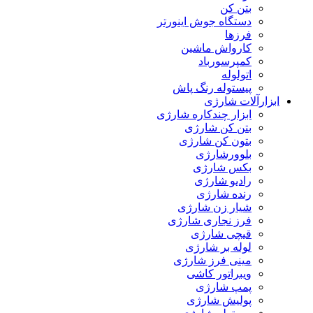
بتن کن
دستگاه جوش اینورتر
فرزها
کارواش ماشین
کمپرسورباد
اتولوله
پیستوله رنگ پاش
ابزارآلات شارژی
ابزار چندکاره شارژی
بتن کن شارژی
بتون کن شارژی
بلوورشارژی
بکس شارژی
رادیو شارژی
رنده شارژی
شیار زن شارژی
فرز نجاری شارژی
قیچی شارژی
لوله بر شارژی
مینی فرز شارژی
ویبراتور کاشی
پمپ شارژی
پولیش شارژی