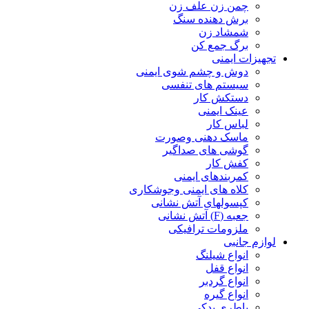
چمن زن علف زن
برش دهنده سنگ
شمشاد زن
برگ جمع کن
تجهیزات ایمنی
دوش و چشم شوی ایمنی
سیستم های تنفسی
دستکش کار
عینک ایمنی
لباس کار
ماسک دهنی وصورت
گوشی های صداگیر
کفش کار
کمربندهای ایمنی
کلاه های ایمنی وجوشکاری
کپسولهای آتش نشانی
جعبه (F) آتش نشانی
ملزومات ترافیکی
لوازم جانبی
انواع شیلنگ
انواع قفل
انواع گردبر
انواع گیره
باطری یدکی