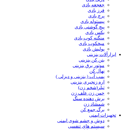
جغجغه بادی
فرز بادی
پرچ بادی
پیستوله بادی
پیچ گوشتی بادی
بکس بادی
منگنه کوب بادی
میخکوب بادی
پولیش بادی
ابزارآلات بنزینی
بتن کن بنزینی
موتور برق بنزینی
نهال کن
پمپ آب ( بنزینی و دیزلی )
اره زنجیری بنزینی
تیلر(شخم زن)
چمن زن علف زن
برش دهنده سنگ
شمشاد زن
برگ جمع کن
تجهیزات ایمنی
دوش و چشم شوی ایمنی
سیستم های تنفسی