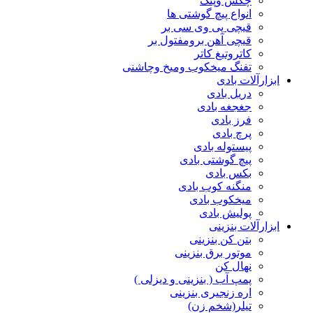
چکش وپتک
انواع پیچ گوشتی ها
قیچی پی وی سی بر
قیچی آهن برومفتول بر
کاتروتیغ کاتر
تفنگ میخکوب ومیخ وچاشنی
ابزارآلات بادی
دریل بادی
جغجغه بادی
فرز بادی
پرچ بادی
پیستوله بادی
پیچ گوشتی بادی
بکس بادی
منگنه کوب بادی
میخکوب بادی
پولیش بادی
ابزارآلات بنزینی
بتن کن بنزینی
موتور برق بنزینی
نهال کن
پمپ آب ( بنزینی و دیزلی )
اره زنجیری بنزینی
تیلر(شخم زن)