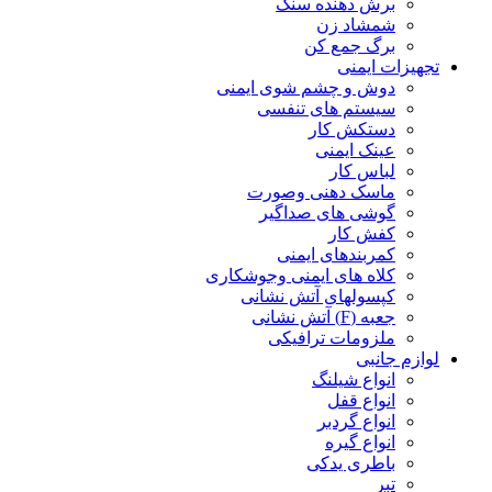
برش دهنده سنگ
شمشاد زن
برگ جمع کن
تجهیزات ایمنی
دوش و چشم شوی ایمنی
سیستم های تنفسی
دستکش کار
عینک ایمنی
لباس کار
ماسک دهنی وصورت
گوشی های صداگیر
کفش کار
کمربندهای ایمنی
کلاه های ایمنی وجوشکاری
کپسولهای آتش نشانی
جعبه (F) آتش نشانی
ملزومات ترافیکی
لوازم جانبی
انواع شیلنگ
انواع قفل
انواع گردبر
انواع گیره
باطری یدکی
تبر