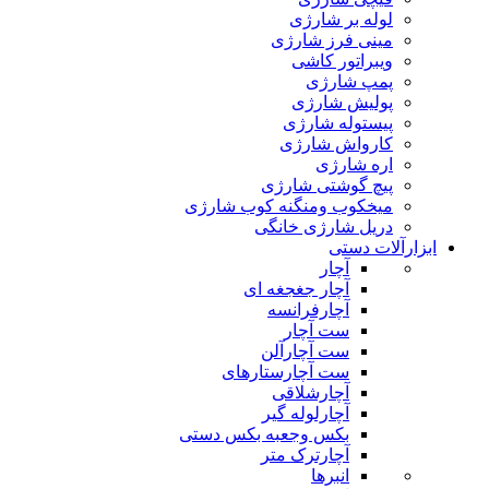
لوله بر شارژی
مینی فرز شارژی
ویبراتور کاشی
پمپ شارژی
پولیش شارژی
پیستوله شارژی
کارواش شارژی
اره شارژی
پیچ گوشتی شارژی
میخکوب ومنگنه کوب شارژی
دریل شارژی خانگی
ابزارآلات دستی
آچار
آچار جغجغه ای
آچارفرانسه
ست آچار
ست آچارآلن
ست آچارستارهای
آچارشلاقی
آچارلوله گیر
بکس وجعبه بکس دستی
آچارترک متر
انبرها