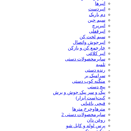
انبرها
انبردست
دم باریک
سیم چین
انبرپرچ
انبرقفلی
سیم لخت کن
انبرجوش واتصال
خارجمع کن و بازکن
انبر کلاغی
سایرمحصولات دستی
تلمبه
رنده دستی
سرامیک بر
منگنه کوب دستی
پیچ دستی
پیک و سر پیک جوش و برش
کیت(ست ابزار)
قیچی باغبانی
مترهاوچرخ مترها
سایرمحصولات دستی 2
روغن دان
پرس لوله و کابل شو