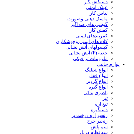
دستکش کار
عینک ایمنی
لباس کار
ماسک دهنی وصورت
گوشی های صداگیر
کفش کار
کمربندهای ایمنی
کلاه های ایمنی وجوشکاری
کپسولهای آتش نشانی
جعبه (F) آتش نشانی
ملزومات ترافیکی
لوازم جانبی
انواع شیلنگ
انواع قفل
انواع گردبر
انواع گیره
باطری یدکی
تبر
تیغ اره
دستگیره
زنجیر اره درخت بر
زنجیر چرخ
سم پاش
سه نظام دریل