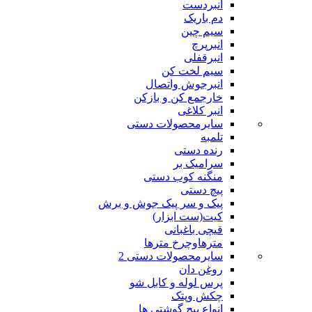
انبردست
دم باریک
سیم چین
انبرپرچ
انبرقفلی
سیم لخت کن
انبرجوش واتصال
خارجمع کن و بازکن
انبر کلاغی
سایرمحصولات دستی
تلمبه
رنده دستی
سرامیک بر
منگنه کوب دستی
پیچ دستی
پیک و سر پیک جوش و برش
کیت(ست ابزار)
قیچی باغبانی
مترهاوچرخ مترها
سایرمحصولات دستی 2
روغن دان
پرس لوله و کابل شو
چکش وپتک
انواع پیچ گوشتی ها