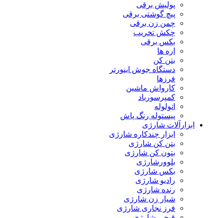
پولیش برقی
پیچ گوشتی برقی
چمن زن برقی
چکش تخریب
بکس برقی
اره ها
بتن کن
دستگاه جوش اینورتر
فرزها
کارواش ماشین
کمپرسورباد
اتولوله
پیستوله رنگ پاش
ابزارآلات شارژی
ابزار چندکاره شارژی
بتن کن شارژی
بتون کن شارژی
بلوورشارژی
بکس شارژی
رادیو شارژی
رنده شارژی
شیار زن شارژی
فرز نجاری شارژی
قیچی شارژی