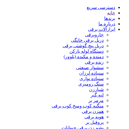
دسترسی سریع
خانه
برندها
درباره ما
ابزارآلات برقی
جاروبرقی
دریل برقی خانگی
دریل پیچ گوشتی برقی
دستگاه لوله بازکن
دمنده و مکنده (بلوور)
رنده برقی
سشوار صنعتی
سنباده لرزان
سنباده نواری
سنگ رومیزی
شیارزن
لبه گیر
مرمر بر
منگنه کوب ومیخ کوب برقی
همزن برقی
هویه برقی
پروفیل بر
پشم زن برقی حیوانات