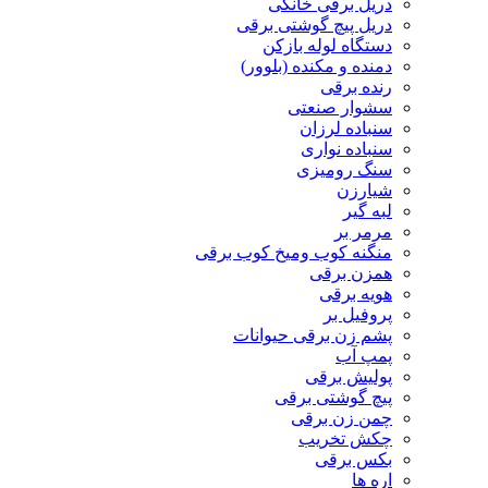
دریل برقی خانگی
دریل پیچ گوشتی برقی
دستگاه لوله بازکن
دمنده و مکنده (بلوور)
رنده برقی
سشوار صنعتی
سنباده لرزان
سنباده نواری
سنگ رومیزی
شیارزن
لبه گیر
مرمر بر
منگنه کوب ومیخ کوب برقی
همزن برقی
هویه برقی
پروفیل بر
پشم زن برقی حیوانات
پمپ آب
پولیش برقی
پیچ گوشتی برقی
چمن زن برقی
چکش تخریب
بکس برقی
اره ها