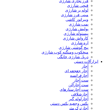
فرز نجاری شارژی
قیچی شارژی
لوله بر شارژی
مینی فرز شارژی
ویبراتور کاشی
پمپ شارژی
پولیش شارژی
پیستوله شارژی
کارواش شارژی
اره شارژی
پیچ گوشتی شارژی
میخکوب ومنگنه کوب شارژی
دریل شارژی خانگی
ابزارآلات دستی
آچار
آچار جغجغه ای
آچارفرانسه
ست آچار
ست آچارآلن
ست آچارستارهای
آچارشلاقی
آچارلوله گیر
بکس وجعبه بکس دستی
آچارترک متر