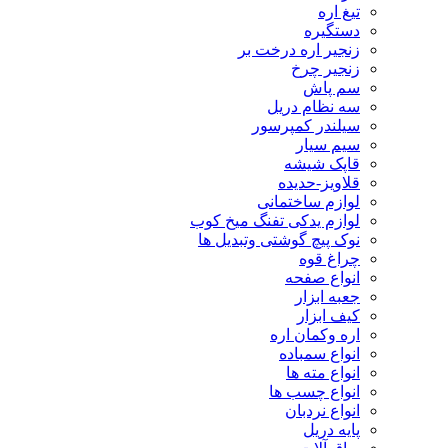
تیغ اره
دستگیره
زنجیر اره درخت بر
زنجیر چرخ
سم پاش
سه نظام دریل
سیلندر کمپرسور
سیم سیار
قاپک شیشه
قلاویز-حدیده
لوازم ساختمانی
لوازم یدکی تفنگ میخ کوب
نوک پیچ گوشتی وتبدیل ها
چراغ قوه
انواع صفحه
جعبه ابزار
کیف ابزار
اره وکمان اره
انواع سمباده
انواع مته ها
انواع چسب ها
انواع نردبان
پایه دریل