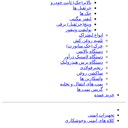
بالابر(جک) ثابت خودرو
جرثقیل ها
جک ها
لیفتر مگنتی
وینچ(جرثقیل) برقی
پولیفت وتیفور
انواع لیفتراک
تلمبه روغن کش
خرک (جک ساپورت)
دستگاه بالانس
دستگاه لاستیک درآور
دستگاه پرس هیدرولیک
زنجیرفولادی
ساکشن روغن
واسکازین ها
پمپ های انتقال و تخلیه
گریس پمپ ها
خرید عمده
تجهیزات ایمنی
کلاه های ایمنی وجوشکاری