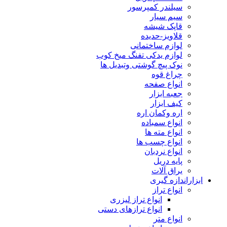
سیلندر کمپرسور
سیم سیار
قاپک شیشه
قلاویز-حدیده
لوازم ساختمانی
لوازم یدکی تفنگ میخ کوب
نوک پیچ گوشتی وتبدیل ها
چراغ قوه
انواع صفحه
جعبه ابزار
کیف ابزار
اره وکمان اره
انواع سمباده
انواع مته ها
انواع چسب ها
انواع نردبان
پایه دریل
یراق آلات
ابزاراندازه گیری
انواع تراز
انواع تراز لیزری
انواع ترازهای دستی
انواع متر