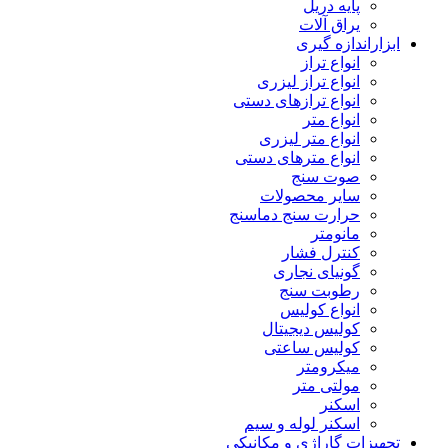
پایه دریل
یراق آلات
ابزاراندازه گیری
انواع تراز
انواع تراز لیزری
انواع ترازهای دستی
انواع متر
انواع متر لیزری
انواع مترهای دستی
صوت سنج
سایر محصولات
حرارت سنج دماسنج
مانومتر
کنترل فشار
گونیای نجاری
رطوبت سنج
انواع کولیس
کولیس دیجیتال
کولیس ساعتی
میکرومتر
مولتی متر
اسکنر
اسکنر لوله و سیم
تجهیزات گاراژی و مکانیکی