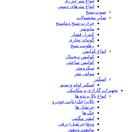
انواع متر لیزری
انواع مترهای دستی
صوت سنج
سایر محصولات
حرارت سنج دماسنج
مانومتر
کنترل فشار
گونیای نجاری
رطوبت سنج
انواع کولیس
کولیس دیجیتال
کولیس ساعتی
میکرومتر
مولتی متر
اسکنر
اسکنر لوله و سیم
تجهیزات گاراژی و مکانیکی
انواع بالا برنده ها
بالابر(جک) ثابت خودرو
جرثقیل ها
جک ها
لیفتر مگنتی
وینچ(جرثقیل) برقی
پولیفت وتیفور