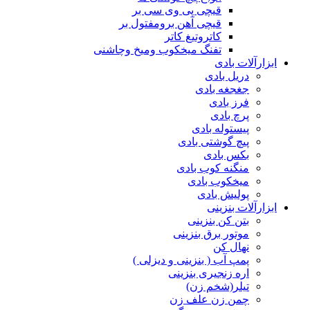
قیچی پی وی سی بر
قیچی آهن برومفتول بر
کاتروتیغ کاتر
تفنگ میخکوب ومیخ وچاشنی
ابزارآلات بادی
دریل بادی
جغجغه بادی
فرز بادی
پرچ بادی
پیستوله بادی
پیچ گوشتی بادی
بکس بادی
منگنه کوب بادی
میخکوب بادی
پولیش بادی
ابزارآلات بنزینی
بتن کن بنزینی
موتور برق بنزینی
نهال کن
پمپ آب ( بنزینی و دیزلی )
اره زنجیری بنزینی
تیلر(شخم زن)
چمن زن علف زن