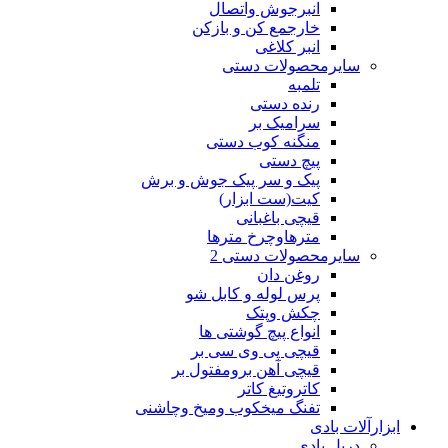
انبرجوش واتصال
خارجمع کن و بازکن
انبر کلاغی
سایرمحصولات دستی
تلمبه
رنده دستی
سرامیک بر
منگنه کوب دستی
پیچ دستی
پیک و سر پیک جوش و برش
کیت(ست ابزار)
قیچی باغبانی
مترهاوچرخ مترها
سایرمحصولات دستی 2
روغن دان
پرس لوله و کابل شو
چکش وپتک
انواع پیچ گوشتی ها
قیچی پی وی سی بر
قیچی آهن برومفتول بر
کاتروتیغ کاتر
تفنگ میخکوب ومیخ وچاشنی
ابزارآلات بادی
دریل بادی