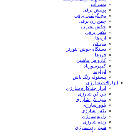
پمپ آب
پولیش برقی
پیچ گوشتی برقی
چمن زن برقی
چکش تخریب
بکس برقی
اره ها
بتن کن
دستگاه جوش اینورتر
فرزها
کارواش ماشین
کمپرسورباد
اتولوله
پیستوله رنگ پاش
ابزارآلات شارژی
ابزار چندکاره شارژی
بتن کن شارژی
بتون کن شارژی
بلوورشارژی
بکس شارژی
رادیو شارژی
رنده شارژی
شیار زن شارژی