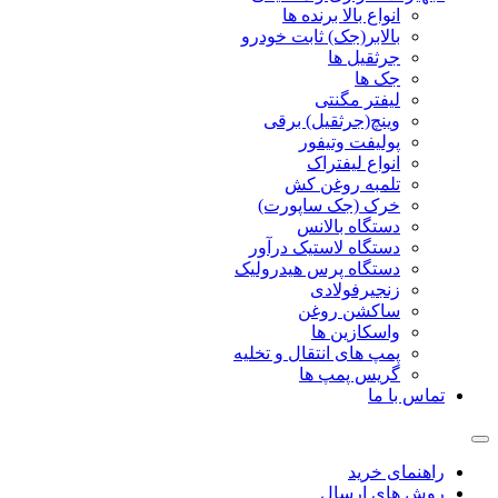
انواع بالا برنده ها
بالابر(جک) ثابت خودرو
جرثقیل ها
جک ها
لیفتر مگنتی
وینچ(جرثقیل) برقی
پولیفت وتیفور
انواع لیفتراک
تلمبه روغن کش
خرک (جک ساپورت)
دستگاه بالانس
دستگاه لاستیک درآور
دستگاه پرس هیدرولیک
زنجیرفولادی
ساکشن روغن
واسکازین ها
پمپ های انتقال و تخلیه
گریس پمپ ها
تماس با ما
راهنمای خرید
روش های ارسال