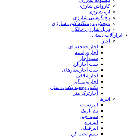
پیستوله شارژی
کارواش شارژی
اره شارژی
پیچ گوشتی شارژی
میخکوب ومنگنه کوب شارژی
دریل شارژی خانگی
ابزارآلات دستی
آچار
آچار جغجغه ای
آچارفرانسه
ست آچار
ست آچارآلن
ست آچارستارهای
آچارشلاقی
آچارلوله گیر
بکس وجعبه بکس دستی
آچارترک متر
انبرها
انبردست
دم باریک
سیم چین
انبرپرچ
انبرقفلی
سیم لخت کن