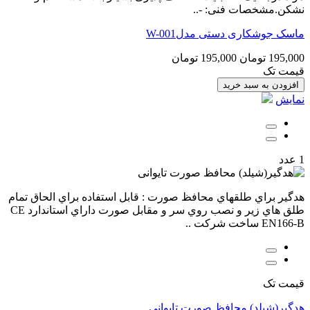
نشکن.مشخصات فنی: -..
ماسک جوشکاری دستی مدلW-001
195,000 تومان
195,000 تومان
قیمت تک
افزودن به سبد خرید
نمایش
1 عدد
هدگير براي طلقهاي محافظ صورت : قابل استفاده براي الحاق تمام
طلق هاي زير و نصب روي سر و مقابل صورت داراي استاندارد CE
EN166-B ساخت شرکت ..
قیمت تک
هدگير(شیلد) محافظ صورت تایوانی