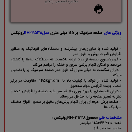
مشاوره تخصصی رایگان
ویژگی های
صفحه سرامیک بر 115 میلی متری
مدلRH-3538
رونیکس
:
- تولید شده با فناوری‌های پیشرفته و دستگاه‎‌های اتوماتیک به منظور
افزایش قدرت برش و طول عمر
- فرمولاسیون صفحه از مواد اولیه باکیفیت که اصطکاک لبه‌ها را کاهش
می‌دهد و امکان انجام برشی سریع و خنک را فراهم می‌کند
- دارای سگمنت 10 میلی متری که طول عمر صفحه سرامیک‌ بر را تضمین
می‌کند
- تولید شده از فولاد با کیفیت بالا با 145kgf.cm مقاومت در برابر
انحناء جهت افزایش دوام محصول
- دارای الماسه ای با بهره‌ وری بالا که عمر مفید صفحه را افزایش داده و
نیاز به تغییر صفحه را به حداقل می‎‌رساند
- صفحه برش حرفه‌ای برای انجام برش‌های دقیق بر سطح انواع مختلف
سرامیک ها
مشخصات فنی
محصولRH-3538رونیکس :
ابعاد: 115x22.2x10 میلیمتر
جنس صفحه : فلز