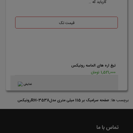
کارباید که ..
قیمت تک
تیغ اره های الماسه رونیکس
1,521,000 تومان
نمایش
برچسب ها:
صفحه سرامیک بر 115 میلی متری مدلRH-3538رونیکس
تماس با ما