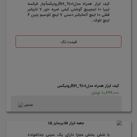
کیف ابزار همراه مدلRH_9101رونیکسآچار فرانسه
لیبرا 10 اینچپیچ گوشتی کیفی ضربه خور 7 تاییانبر
قفلی 10 اینچ آلمانیانبر دستی 7 اینچ لئوسیم چین 6
اینچ لئوف..
قیمت تک
کیف ابزار همراه مدلRH_9101رونیکس
10,646,000 تومان
نمایش
با شش بخش مجزا دارای یک سینی جدا‌شونده