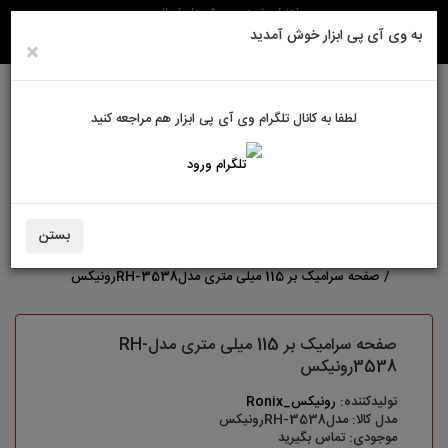
راهنمای خرید
روش های ارسال
به وی آی پی ابزار خوش آمدید
×
لطفا به کانال تلگرام وی آی پی ابزار هم مراجعه کنید
ورود به سایت
حساب کاربری من
سبد خرید
0
بستن
لوازم جانبی
صفحه سرامیک بر 115 میلی متری مدلRH-3538رونیکس
صفحه سرامیک بر 115 میلی متری مدلRH-
3538رونیکس
تولیدکننده:
رونیکس_Ronix
مدل کالا: مدلRH-3538رونیکس
موجودی: تماس بگیرید