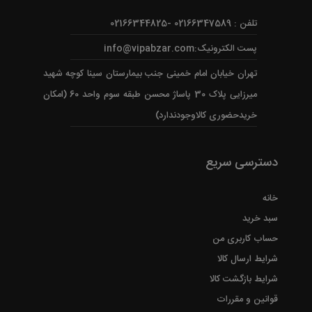
تلفن : 02166347589 -02166344825
پست الکترونیک:info@vipabzar.com
تهران خیابان امام خمینی جنب بیمارستان سینا کوچه شهید
میرزایی پلاک 30 پاساژ محسن طبقه سوم واحد 60 (امکان
خریدحضوری کالاوجودندارد)
دسترسی سریع
خانه
سبد خرید
حساب کاربری من
شرایط ارسال کالا
شرایط بازگشت کالا
قوانین و مقررات