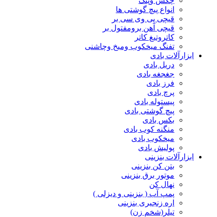
چکش وپتک
انواع پیچ گوشتی ها
قیچی پی وی سی بر
قیچی آهن برومفتول بر
کاتروتیغ کاتر
تفنگ میخکوب ومیخ وچاشنی
ابزارآلات بادی
دریل بادی
جغجغه بادی
فرز بادی
پرچ بادی
پیستوله بادی
پیچ گوشتی بادی
بکس بادی
منگنه کوب بادی
میخکوب بادی
پولیش بادی
ابزارآلات بنزینی
بتن کن بنزینی
موتور برق بنزینی
نهال کن
پمپ آب ( بنزینی و دیزلی )
اره زنجیری بنزینی
تیلر(شخم زن)