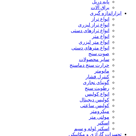
پایه دریل
یراق آلات
ابزاراندازه گیری
انواع تراز
انواع تراز لیزری
انواع ترازهای دستی
انواع متر
انواع متر لیزری
انواع مترهای دستی
صوت سنج
سایر محصولات
حرارت سنج دماسنج
مانومتر
کنترل فشار
گونیای نجاری
رطوبت سنج
انواع کولیس
کولیس دیجیتال
کولیس ساعتی
میکرومتر
مولتی متر
اسکنر
اسکنر لوله و سیم
تجهیزات گاراژی و مکانیکی