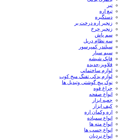
تبر
تیغ اره
دستگیره
زنجیر اره درخت بر
زنجیر چرخ
سم پاش
سه نظام دریل
سیلندر کمپرسور
سیم سیار
قاپک شیشه
قلاویز-حدیده
لوازم ساختمانی
لوازم یدکی تفنگ میخ کوب
نوک پیچ گوشتی وتبدیل ها
چراغ قوه
انواع صفحه
جعبه ابزار
کیف ابزار
اره وکمان اره
انواع سمباده
انواع مته ها
انواع چسب ها
انواع نردبان