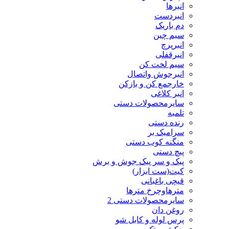
انبرها
انبردست
دم باریک
سیم چین
انبرپرچ
انبرقفلی
سیم لخت کن
انبرجوش واتصال
خارجمع کن و بازکن
انبر کلاغی
سایرمحصولات دستی
تلمبه
رنده دستی
سرامیک بر
منگنه کوب دستی
پیچ دستی
پیک و سر پیک جوش و برش
کیت(ست ابزار)
قیچی باغبانی
مترهاوچرخ مترها
سایرمحصولات دستی 2
روغن دان
پرس لوله و کابل شو