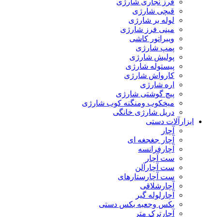
فرز نجاری شارژی
قیچی شارژی
لوله بر شارژی
مینی فرز شارژی
ویبراتور کاشی
پمپ شارژی
پولیش شارژی
پیستوله شارژی
کارواش شارژی
اره شارژی
پیچ گوشتی شارژی
میخکوب ومنگنه کوب شارژی
دریل شارژی خانگی
ابزارآلات دستی
آچار
آچار جغجغه ای
آچارفرانسه
ست آچار
ست آچارآلن
ست آچارستارهای
آچارشلاقی
آچارلوله گیر
بکس وجعبه بکس دستی
آچارترک متر