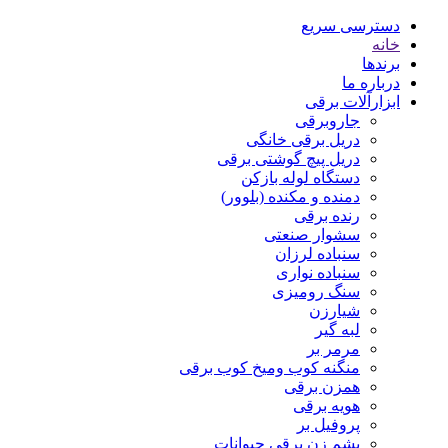
دسترسی سریع
خانه
برندها
درباره ما
ابزارآلات برقی
جاروبرقی
دریل برقی خانگی
دریل پیچ گوشتی برقی
دستگاه لوله بازکن
دمنده و مکنده (بلوور)
رنده برقی
سشوار صنعتی
سنباده لرزان
سنباده نواری
سنگ رومیزی
شیارزن
لبه گیر
مرمر بر
منگنه کوب ومیخ کوب برقی
همزن برقی
هویه برقی
پروفیل بر
پشم زن برقی حیوانات