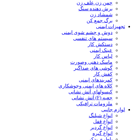
چمن زن علف زن
برش دهنده سنگ
شمشاد زن
برگ جمع کن
تجهیزات ایمنی
دوش و چشم شوی ایمنی
سیستم های تنفسی
دستکش کار
عینک ایمنی
لباس کار
ماسک دهنی وصورت
گوشی های صداگیر
کفش کار
کمربندهای ایمنی
کلاه های ایمنی وجوشکاری
کپسولهای آتش نشانی
جعبه (F) آتش نشانی
ملزومات ترافیکی
لوازم جانبی
انواع شیلنگ
انواع قفل
انواع گردبر
انواع گیره
باطری یدکی