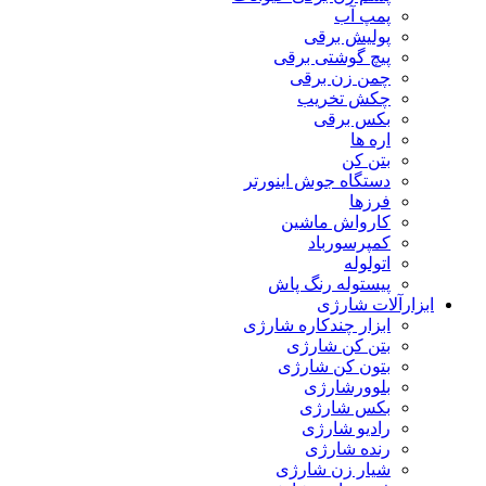
پمپ آب
پولیش برقی
پیچ گوشتی برقی
چمن زن برقی
چکش تخریب
بکس برقی
اره ها
بتن کن
دستگاه جوش اینورتر
فرزها
کارواش ماشین
کمپرسورباد
اتولوله
پیستوله رنگ پاش
ابزارآلات شارژی
ابزار چندکاره شارژی
بتن کن شارژی
بتون کن شارژی
بلوورشارژی
بکس شارژی
رادیو شارژی
رنده شارژی
شیار زن شارژی