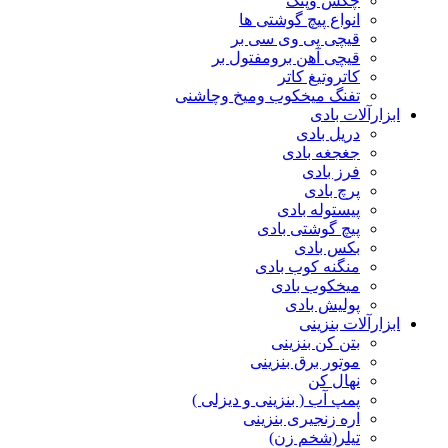
چکش وپتک
انواع پیچ گوشتی ها
قیچی پی وی سی بر
قیچی آهن برومفتول بر
کاتروتیغ کاتر
تفنگ میخکوب ومیخ وچاشنی
ابزارآلات بادی
دریل بادی
جغجغه بادی
فرز بادی
پرچ بادی
پیستوله بادی
پیچ گوشتی بادی
بکس بادی
منگنه کوب بادی
میخکوب بادی
پولیش بادی
ابزارآلات بنزینی
بتن کن بنزینی
موتور برق بنزینی
نهال کن
پمپ آب ( بنزینی و دیزلی )
اره زنجیری بنزینی
تیلر(شخم زن)