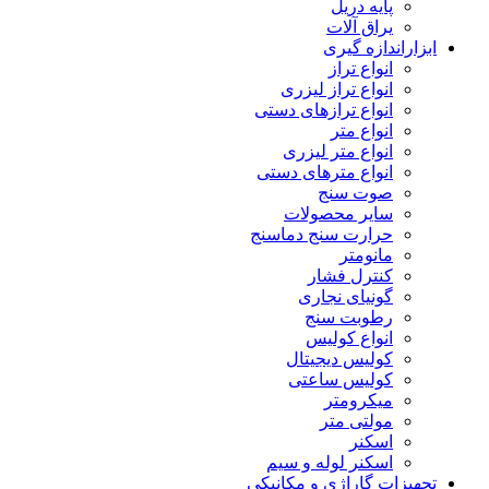
پایه دریل
یراق آلات
ابزاراندازه گیری
انواع تراز
انواع تراز لیزری
انواع ترازهای دستی
انواع متر
انواع متر لیزری
انواع مترهای دستی
صوت سنج
سایر محصولات
حرارت سنج دماسنج
مانومتر
کنترل فشار
گونیای نجاری
رطوبت سنج
انواع کولیس
کولیس دیجیتال
کولیس ساعتی
میکرومتر
مولتی متر
اسکنر
اسکنر لوله و سیم
تجهیزات گاراژی و مکانیکی