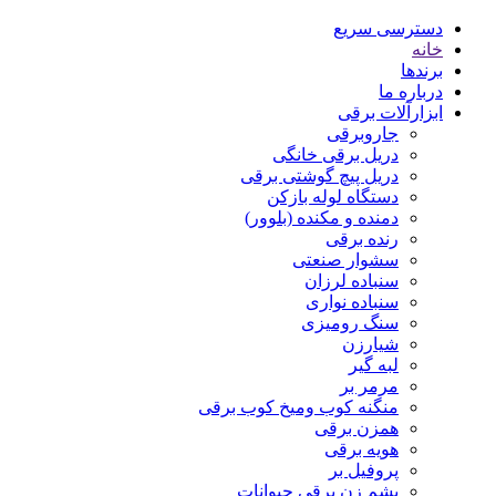
دسترسی سریع
خانه
برندها
درباره ما
ابزارآلات برقی
جاروبرقی
دریل برقی خانگی
دریل پیچ گوشتی برقی
دستگاه لوله بازکن
دمنده و مکنده (بلوور)
رنده برقی
سشوار صنعتی
سنباده لرزان
سنباده نواری
سنگ رومیزی
شیارزن
لبه گیر
مرمر بر
منگنه کوب ومیخ کوب برقی
همزن برقی
هویه برقی
پروفیل بر
پشم زن برقی حیوانات