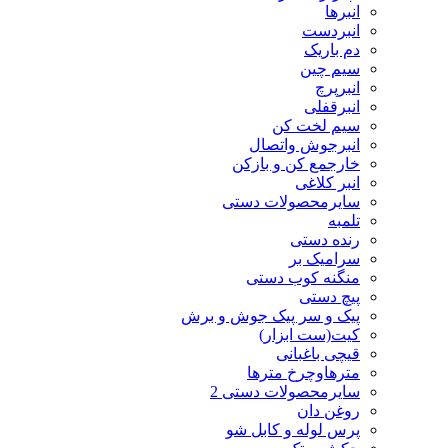
انبرها
انبردست
دم باریک
سیم چین
انبرپرچ
انبرقفلی
سیم لخت کن
انبرجوش واتصال
خارجمع کن و بازکن
انبر کلاغی
سایرمحصولات دستی
تلمبه
رنده دستی
سرامیک بر
منگنه کوب دستی
پیچ دستی
پیک و سر پیک جوش و برش
کیت(ست ابزار)
قیچی باغبانی
مترهاوچرخ مترها
سایرمحصولات دستی 2
روغن دان
پرس لوله و کابل شو