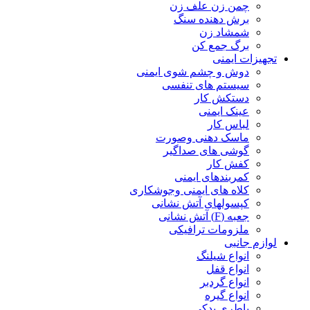
چمن زن علف زن
برش دهنده سنگ
شمشاد زن
برگ جمع کن
تجهیزات ایمنی
دوش و چشم شوی ایمنی
سیستم های تنفسی
دستکش کار
عینک ایمنی
لباس کار
ماسک دهنی وصورت
گوشی های صداگیر
کفش کار
کمربندهای ایمنی
کلاه های ایمنی وجوشکاری
کپسولهای آتش نشانی
جعبه (F) آتش نشانی
ملزومات ترافیکی
لوازم جانبی
انواع شیلنگ
انواع قفل
انواع گردبر
انواع گیره
باطری یدکی