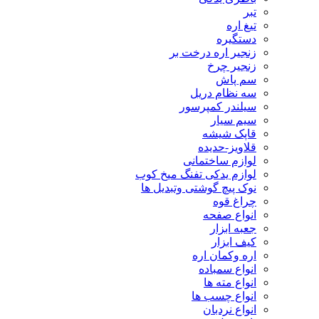
تبر
تیغ اره
دستگیره
زنجیر اره درخت بر
زنجیر چرخ
سم پاش
سه نظام دریل
سیلندر کمپرسور
سیم سیار
قاپک شیشه
قلاویز-حدیده
لوازم ساختمانی
لوازم یدکی تفنگ میخ کوب
نوک پیچ گوشتی وتبدیل ها
چراغ قوه
انواع صفحه
جعبه ابزار
کیف ابزار
اره وکمان اره
انواع سمباده
انواع مته ها
انواع چسب ها
انواع نردبان