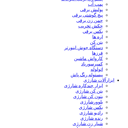
پمپ آب
پولیش برقی
پیچ گوشتی برقی
چمن زن برقی
چکش تخریب
بکس برقی
اره ها
بتن کن
دستگاه جوش اینورتر
فرزها
کارواش ماشین
کمپرسورباد
اتولوله
پیستوله رنگ پاش
ابزارآلات شارژی
ابزار چندکاره شارژی
بتن کن شارژی
بتون کن شارژی
بلوورشارژی
بکس شارژی
رادیو شارژی
رنده شارژی
شیار زن شارژی