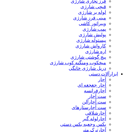
فرز نجاری شارژی
قیچی شارژی
لوله بر شارژی
مینی فرز شارژی
ویبراتور کاشی
پمپ شارژی
پولیش شارژی
پیستوله شارژی
کارواش شارژی
اره شارژی
پیچ گوشتی شارژی
میخکوب ومنگنه کوب شارژی
دریل شارژی خانگی
ابزارآلات دستی
آچار
آچار جغجغه ای
آچارفرانسه
ست آچار
ست آچارآلن
ست آچارستارهای
آچارشلاقی
آچارلوله گیر
بکس وجعبه بکس دستی
آچارترک متر