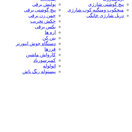
پیچ گوشتی شارژی
پولیش برقی
میخکوب ومنگنه کوب شارژی
پیچ گوشتی برقی
دریل شارژی خانگی
چمن زن برقی
چکش تخریب
بکس برقی
اره ها
بتن کن
دستگاه جوش اینورتر
فرزها
کارواش ماشین
کمپرسورباد
اتولوله
پیستوله رنگ پاش