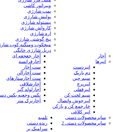
ویبراتور کاشی
پمپ شارژی
پولیش شارژی
پیستوله شارژی
کارواش شارژی
اره شارژی
پیچ گوشتی شارژی
میخکوب ومنگنه کوب شار
دریل شارژی خانگی
آچار
آچار جغجغه ای
انبرها
آچارفرانسه
انبردست
ست آچار
دم باریک
ست آچارآلن
سیم چین
ست آچارستارهای
انبرپرچ
آچارشلاقی
انبرقفلی
آچارلوله گیر
سیم لخت کن
بکس وجعبه بکس دس
انبرجوش واتصال
آچارترک متر
خارجمع کن و بازکن
انبر کلاغی
سایرمحصولات دستی
تلمبه
سایرمحصولات دستی 2
رنده دستی
سرامیک بر