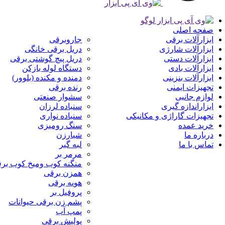
صفحه اصلی
ابزارآلات برقی
جاروبرقی
ابزارآلات شارژی
دریل برقی خانگی
ابزارآلات دستی
دریل پیچ گوشتی برقی
ابزارآلات بادی
دستگاه لوله بازکن
ابزارآلات بنزینی
دمنده و مکنده (بلوور)
تجهیزات ایمنی
رنده برقی
لوازم جانبی
سشوار صنعتی
ابزاراندازه گیری
سنباده لرزان
تجهیزات گاراژی و مکانیکی
سنباده نواری
خرید عمده
سنگ رومیزی
درباره ما
شیارزن
تماس با ما
لبه گیر
مرمر بر
منگنه کوب ومیخ کوب بر
همزن برقی
هویه برقی
پروفیل بر
پشم زن برقی حیوانات
پمپ آب
پولیش برقی