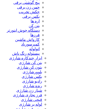
پیچ گوشتی برقی
چمن زن برقی
چکش تخریب
بکس برقی
اره ها
بتن کن
دستگاه جوش اینورتر
فرزها
کارواش ماشین
کمپرسورباد
اتولوله
پیستوله رنگ پاش
ابزار چندکاره شارژی
بتن کن شارژی
بتون کن شارژی
بلوورشارژی
بکس شارژی
رادیو شارژی
رنده شارژی
شیار زن شارژی
فرز نجاری شارژی
قیچی شارژی
لوله بر شارژی
مینی فرز شارژی