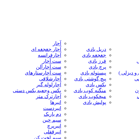
آچار
دریل بادی
آچار جغجغه ای
جغجغه بادی
آچارفرانسه
ی
فرز بادی
ست آچار
پرچ بادی
ست آچارآلن
و دیزلی )
پیستوله بادی
ست آچارستارهای
نی
پیچ گوشتی بادی
آچارشلاقی
بکس بادی
آچارلوله گیر
ن
منگنه کوب بادی
بکس وجعبه بکس دستی
میخکوب بادی
آچارترک متر
پولیش بادی
انبرها
انبردست
دم باریک
سیم چین
انبرپرچ
انبرقفلی
سیم لخت کن