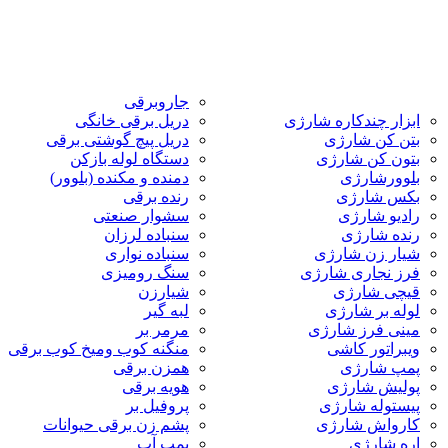
جاروبرقی
ابزار چندکاره شارژی
دریل برقی خانگی
بتن کن شارژی
دریل پیچ گوشتی برقی
بتون کن شارژی
دستگاه لوله بازکن
بلوورشارژی
دمنده و مکنده (بلوور)
بکس شارژی
رنده برقی
رادیو شارژی
سشوار صنعتی
رنده شارژی
سنباده لرزان
شیار زن شارژی
سنباده نواری
فرز نجاری شارژی
سنگ رومیزی
قیچی شارژی
شیارزن
لوله بر شارژی
لبه گیر
مینی فرز شارژی
مرمر بر
ویبراتور کاشی
منگنه کوب ومیخ کوب برقی
پمپ شارژی
همزن برقی
پولیش شارژی
هویه برقی
پیستوله شارژی
پروفیل بر
کارواش شارژی
پشم زن برقی حیوانات
اره شارژی
پمپ آب