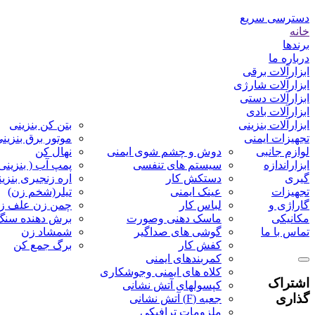
دسترسی سریع
خانه
برندها
درباره ما
ابزارآلات برقی
ابزارآلات شارژی
ابزارآلات دستی
ابزارآلات بادی
ابزارآلات بنزینی
بتن کن بنزینی
تجهیزات ایمنی
موتور برق بنزین
لوازم جانبی
دوش و چشم شوی ایمنی
نهال کن
ابزاراندازه
سیستم های تنفسی
پمپ آب ( بنزینی 
گیری
دستکش کار
اره زنجیری بنزی
تجهیزات
عینک ایمنی
تیلر(شخم زن)
گاراژی و
لباس کار
چمن زن علف ز
مکانیکی
ماسک دهنی وصورت
برش دهنده سنگ
تماس با ما
گوشی های صداگیر
شمشاد زن
کفش کار
برگ جمع کن
کمربندهای ایمنی
کلاه های ایمنی وجوشکاری
اشتراک
کپسولهای آتش نشانی
گذاری
جعبه (F) آتش نشانی
ملزومات ترافیکی