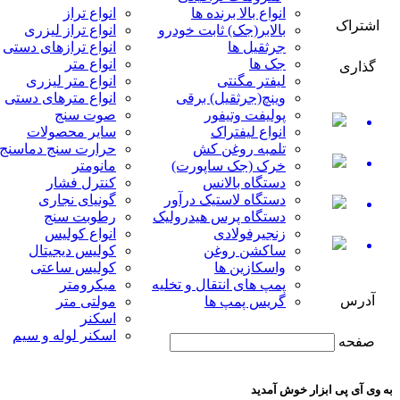
انواع بالا برنده ها
انواع تراز
اشتراک
بالابر(جک) ثابت خودرو
انواع تراز لیزری
جرثقیل ها
انواع ترازهای دستی
جک ها
انواع متر
گذاری
لیفتر مگنتی
انواع متر لیزری
وینچ(جرثقیل) برقی
انواع مترهای دستی
پولیفت وتیفور
صوت سنج
انواع لیفتراک
سایر محصولات
تلمبه روغن کش
حرارت سنج دماسنج
خرک (جک ساپورت)
مانومتر
دستگاه بالانس
کنترل فشار
دستگاه لاستیک درآور
گونیای نجاری
دستگاه پرس هیدرولیک
رطوبت سنج
زنجیرفولادی
انواع کولیس
ساکشن روغن
کولیس دیجیتال
واسکازین ها
کولیس ساعتی
پمپ های انتقال و تخلیه
میکرومتر
آدرس
گریس پمپ ها
مولتی متر
اسکنر
اسکنر لوله و سیم
صفحه
به وی آی پی ابزار خوش آمدید