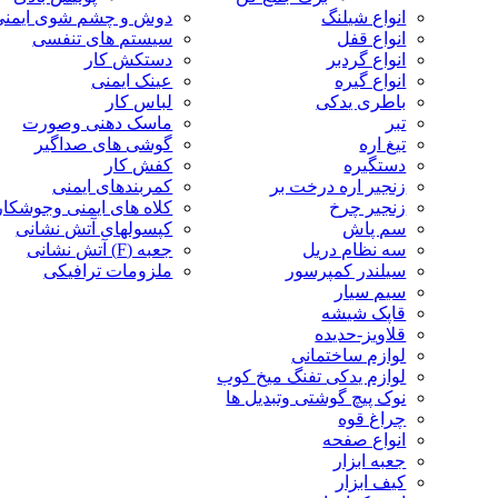
انواع شیلنگ
دوش و چشم شوی ایمنی
انواع قفل
سیستم های تنفسی
انواع گردبر
دستکش کار
انواع گیره
عینک ایمنی
باطری یدکی
لباس کار
تبر
ماسک دهنی وصورت
تیغ اره
گوشی های صداگیر
دستگیره
کفش کار
زنجیر اره درخت بر
کمربندهای ایمنی
زنجیر چرخ
کلاه های ایمنی وجوشکا
سم پاش
کپسولهای آتش نشانی
سه نظام دریل
جعبه (F) آتش نشانی
سیلندر کمپرسور
ملزومات ترافیکی
سیم سیار
قاپک شیشه
قلاویز-حدیده
لوازم ساختمانی
لوازم یدکی تفنگ میخ کوب
نوک پیچ گوشتی وتبدیل ها
چراغ قوه
انواع صفحه
جعبه ابزار
کیف ابزار