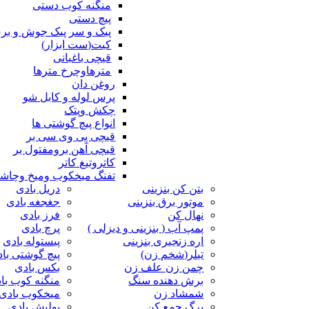
منگنه کوب دستی
پیچ دستی
پیک و سر پیک جوش و ب
کیت(ست ابزار)
قیچی باغبانی
مترهاوچرخ مترها
روغن دان
پرس لوله و کابل شو
چکش وپتک
انواع پیچ گوشتی ها
قیچی پی وی سی بر
قیچی آهن برومفتول بر
کاتروتیغ کاتر
تفنگ میخکوب ومیخ وچاش
بتن کن بنزینی
دریل بادی
موتور برق بنزینی
جغجغه بادی
نهال کن
فرز بادی
پمپ آب ( بنزینی و دیزلی )
پرچ بادی
اره زنجیری بنزینی
پیستوله بادی
تیلر(شخم زن)
پیچ گوشتی با
چمن زن علف زن
بکس بادی
برش دهنده سنگ
منگنه کوب با
شمشاد زن
میخکوب بادی
برگ جمع کن
پولیش بادی