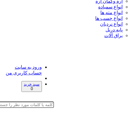
اره وکمان اره
انواع سمباده
انواع مته ها
انواع چسب ها
انواع نردبان
پایه دریل
یراق آلات
ورود به سایت
حساب کاربری من
سبد خرید
0