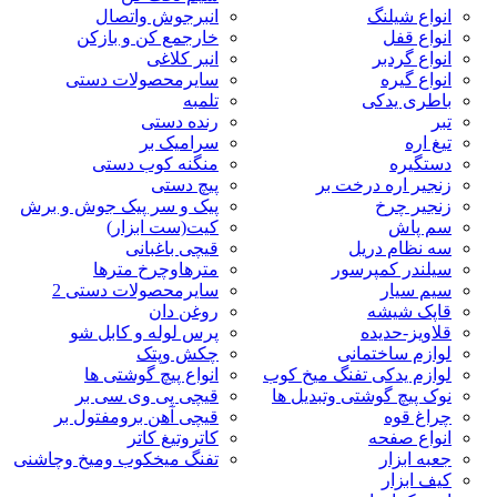
انواع شیلنگ
انبرجوش واتصال
انواع قفل
خارجمع کن و بازکن
انواع گردبر
انبر کلاغی
انواع گیره
سایرمحصولات دستی
باطری یدکی
تلمبه
تبر
رنده دستی
تیغ اره
سرامیک بر
دستگیره
منگنه کوب دستی
زنجیر اره درخت بر
پیچ دستی
زنجیر چرخ
پیک و سر پیک جوش و برش
سم پاش
کیت(ست ابزار)
سه نظام دریل
قیچی باغبانی
سیلندر کمپرسور
مترهاوچرخ مترها
سیم سیار
سایرمحصولات دستی 2
قاپک شیشه
روغن دان
قلاویز-حدیده
پرس لوله و کابل شو
لوازم ساختمانی
چکش وپتک
لوازم یدکی تفنگ میخ کوب
انواع پیچ گوشتی ها
نوک پیچ گوشتی وتبدیل ها
قیچی پی وی سی بر
چراغ قوه
قیچی آهن برومفتول بر
انواع صفحه
کاتروتیغ کاتر
جعبه ابزار
تفنگ میخکوب ومیخ وچاشنی
کیف ابزار