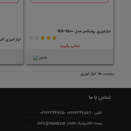
ترازلیزری رونیکس مدل RH-9500
تراز لیزری کنزاکس مدل 
تماس بگیرید
نمایش
برچسب ها:
تراز لیزری
تماس با ما
تلفن : 02166347589 -02166344825
پست الکترونیک:info@vipabzar.com