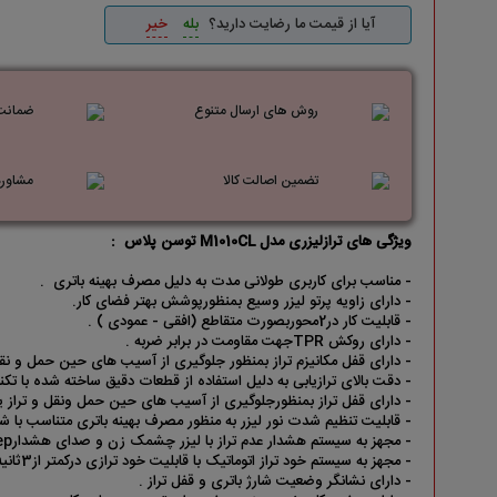
آیا از قیمت ما رضایت دارید؟
بله
خیر
ابزاراندازه گیری
تجهیزات گاراژی و مکانیکی
روش های ارسال متنوع
ضمانت با
تماس با ما
تضمین اصالت کالا
مشاوره
ویژگی های ترازلیزری مدل M1010CL توسن پلاس :
- مناسب برای کاربری طولانی مدت به دلیل مصرف بهینه باتری .
- دارای زاویه پرتو لیزر وسیع بمنظورپوشش بهتر فضای کار.
- قابلیت کار در2محوربصورت متقاطع (افقی - عمودی ) .
- دارای روکش TPRجهت مقاومت در برابر ضربه .
- دارای قفل مکانیزم تراز بمنظور جلوگیری از آسیب های حین حمل و نق
- دقت بالای ترازیابی به دلیل استفاده از قطعات دقیق ساخته شده با تکنو
- دارای قفل تراز بمنظورجلوگیری از آسیب های حین حمل ونقل و تراز ی
- قابلیت تنظیم شدت نور لیزر به منظور مصرف بهینه باتری متناسب با شر
- مجهز به سیستم هشدار عدم تراز با لیزر چشمک زن و صدای هشدارBeep .
- مجهز به سیستم خود تراز اتوماتیک با قابلیت خود ترازی درکمتر از3ثانیه .
- دارای نشانگر وضعیت شارژ باتری و قفل تراز .