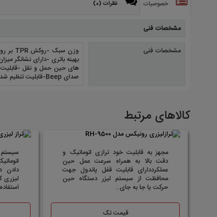
نظرات (0)
خصوصیات
مشخصات فنی
مشخصات فنی
صدای Beep-قابلیت تنظیم شدت نور لیزر به منظور ترازیابی دقیق تر
کالاهای مرتبط
مجهز به قابلیت خود ترازی اتوماتیک و
سیستم 
دقت بالا به همراه سرعت عمل حین
اتوماتی
عملکرددارای قابلیت قفل پاندول جهت
دادن د
محافظت از سیستم لیزر دستگاه حین
لیزری ک
حرکت یا جا به جای..
استفاده 
قیمت تک