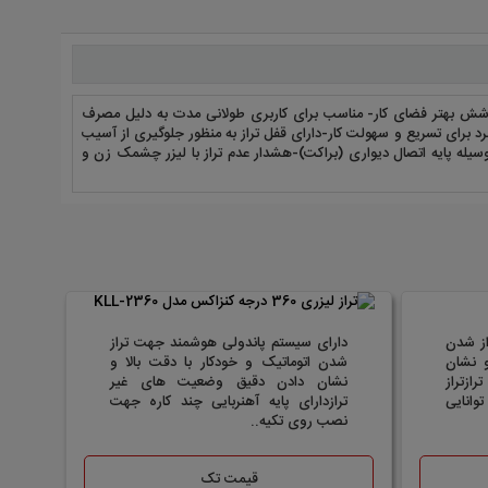
 ابزار، جهت مقاومت در برابر ضربه- زاویه پرتو لیزر وسیع (130 درجه) برای پوشش بهتر فضای کار- مناسب برای کاربری طولانی مدت به دلیل مصرف
ر از 3 ثانیه -دارای صفحه کلید نرم و منحصر به فرد برای تسریع و سهولت کار-دارای قفل تراز به منظور جلوگیری از آسیب
 1/4 و 5/8 اینچ -قابلیت اتصال به سطوح فلزی بوسیله پایه اتصال دیواری (براکت)-هشدار عدم تراز با لیزر چشمک زن و
ز شدن
دارای سیستم پاندولی هوشمند جهت تراز
و نشان
شدن اتوماتیک و خودکار با دقت بالا و
زتراز
نشان دادن دقیق وضعیت های غیر
وانایی
ترازدارای پایه آهنربایی چند کاره جهت
نصب روی تکیه..
قیمت تک