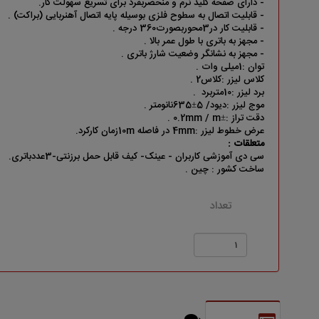
- دارای صفحه کلید نرم و منحصربفرد برای تسریع سهولت کار.
- قابلیت اتصال به سطوح فلزی بوسیله پایه اتصال آهنربایی (براکت) .
- قابلیت کار در3محوربصورت360 درجه .
- مجهز به باتری با طول عمر بالا .
- مجهز به نشانگر وضعیت شارژ باتری .
توان :1میلی وات .
کلاس لیزر :کلاس2 .
برد لیزر :10متربرد .
موج لیزر :دیود/ 5±635نانومتر .
دقت تراز :±0.2mm / m .
عرض خطوط لیزر :4mm در فاصله 10mزمان کارکرد.
متعلقات :
سی دی آموزشی کاربران - عینک- کیف قابل حمل برزنتی-3عددباتری.
ساخت کشور : چین .
تعداد