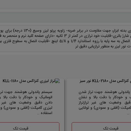
وزن سبک -روکش TPR بر روی بدنه
بهینه باتری -دارای نشانگر میزان شارژ باتری-قابلیت خود ترازی در کمت
های حین حمل و نقل -قابلیت اتصال به سه پایه با رزوه استاندارد
پاندولی هوشمند جهت تراز شدن
سیستم پاندولی هوشمند جهت ترا
ک و خودکار با دقت بالا و نشان
اتوماتیک و خودکار با دقت بالا 
قیق وضعیت های غیر ترازتراز
دادن دقیق وضعیت های غیر ترا
امپکت (افقی و عمودی) و توانایی
لیزری کامپکت (افقی و عمودی) و ت
..
استفاده ..
قیمت تک
قیمت تک