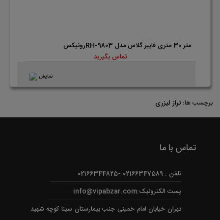
متر 30 متری فایبر گلاس مدل RH-9803رونیکس
تماس بگیرید
نمایش
برچسب ها:
تراز لیزری
تماس با ما
تلفن : 02166347589 -02166344825
پست الکترونیک:info@vipabzar.com
تهران خیابان امام خمینی جنب بیمارستان سینا کوچه شهید