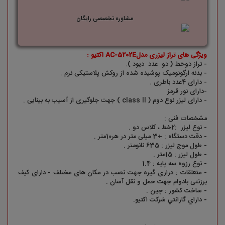
مشاوره تخصصی رایگان
ویژگی های تراز لیزری مدلAC-5202E اکتیو :
- تراز دوخط ( دو عدد دیود ).
- بدنه ارگونومیک پوشیده شده از روکش پلاستیکی نرم .
- دارای 4عدد باطری .
-دارای نور قرمز
- دارای لیزر نوع دوم ( class ll ) جهت جلوگیری از آسیب به بینایی .
مشخصات فنی :
- نوع لیزر :2خط ، کلاس دو .
- دقت دستگاه : +3 میلی متر در هر10متر .
- طول موج لیزر : 635 نانومتر .
- طول لیزر : 15متر .
- نوع رزوه سه پایه : 1.4
- متعلقات : دراری گیره جهت نصب در مکان های مختلف - دارای کیف
برزنتی بادوام جهت حمل و نقل آسان .
- ساخت کشور : چين .
- داراي گارانتي شرکت اکتیو.