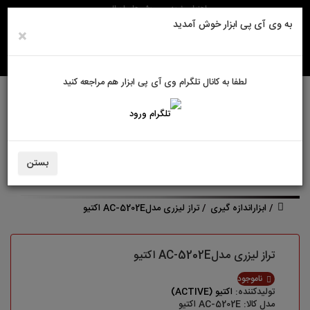
راهنمای خرید
روش های ارسال
به وی آی پی ابزار خوش آمدید
×
لطفا به کانال تلگرام وی آی پی ابزار هم مراجعه کنید
ورود به سایت
حساب کاربری من
بستن
سبد خرید
0
ابزاراندازه گیری
تراز لیزری مدلAC-5202E اکتیو
تراز لیزری مدلAC-5202E اکتیو
ناموجود
تولیدکننده:
اکتیو (ACTIVE)
مدل کالا: AC-5202E اکتیو