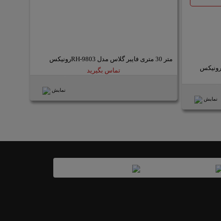
متر 30 متری فایبر گلاس مدل RH-9803رونیکس
تماس بگیرید
نمایش
نمایش