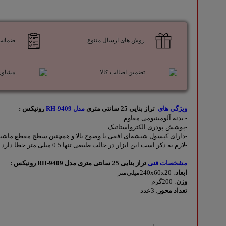
ابزاراندازه گیری
تجهیزات گاراژی و مکانیکی
روش های ارسال متنوع
ضمانت ب
تماس با ما
تضمین اصالت کالا
مشاور
ویژگی های
تراز بنایی 25 سانتی متری
مدل RH-9409
رونیکس :
- بدنه آلومینیومی مقاوم
-پوشش پودری الکترواستاتیک
-دارای کپسول‌ شیشه‌ای افقی با وضوح بالا و همچنین سطح مقطع ماشی
-لازم به ذکر است این ابزار در حالت طبیعی تنها 0.5 میلی متر خطا دارد.
مشخصات فنی
تراز بنایی 25 سانتی متری مدل RH-9409 رونیکس :
ابعاد
: 240x60x20میلی‌متر
وزن
: 200گرم
تعداد محور
: 3عدد