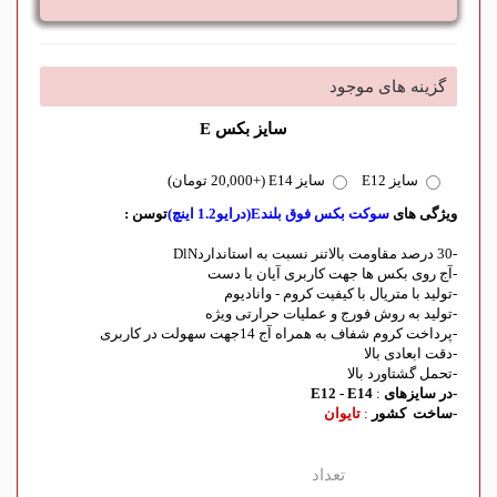
گزینه های موجود
سایز بکس E
سایز E12
سایز E14 (+20,000 تومان)
ویژگی های
سوکت بکس فوق بلندE(درایو1.2 اینچ)
توسن :
-30 درصد مقاومت بالاتنر نسبت به استانداردDlN
-آج روی بکس ها جهت کاربری آیان با دست
-تولید با متریال با کیفیت کروم - وانادیوم
-تولید به روش فورج و عملیات حرارتی ویژه
-پرداخت کروم شفاف به همراه آج 14جهت سهولت در کاربری
-دقت ابعادی بالا
-تحمل گشتاورد بالا
-در سایزهای
:
E12 - E14
-ساخت کشور
:
تایوان
تعداد