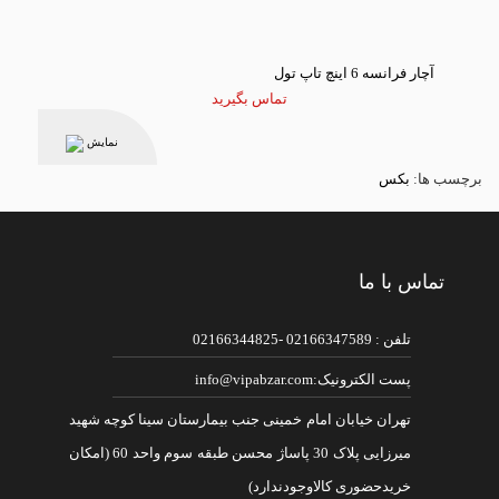
آچار فرانسه 6 اینچ تاپ تول
تماس بگیرید
نمایش
برچسب ها:
بکس
تماس با ما
تلفن : 02166347589 -02166344825
پست الکترونیک:info@vipabzar.com
تهران خیابان امام خمینی جنب بیمارستان سینا کوچه شهید
میرزایی پلاک 30 پاساژ محسن طبقه سوم واحد 60 (امکان
خریدحضوری کالاوجودندارد)