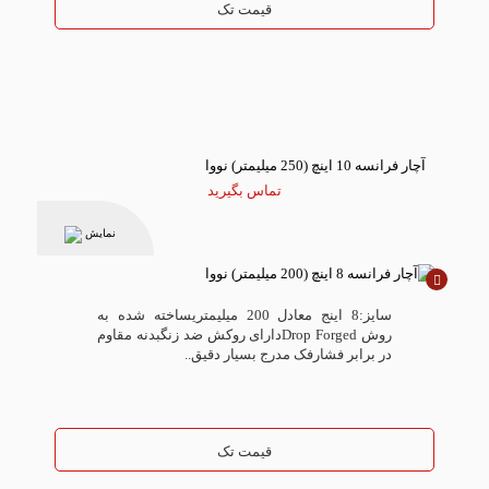
قیمت تک
آچار فرانسه 10 اینچ (250 میلیمتر) نووا
تماس بگیرید
نمایش
ناموجود
سایز:8 اینج معادل 200 میلیمتریساخته شده به
روش Drop Forgedدارای روکش ضد زنگبدنه مقاوم
در برابر فشارفک مدرج بسیار دقیق..
قیمت تک