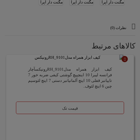
نظرات (0)
کالاهای مرتبط
ناموجود
کیف ابزار همراه مدلRH_9101رونیکسآچار
فرانسه لیبرا 10 اینچپیچ گوشتی کیفی ضربه خور 7
تاییانبر قفلی 10 اینچ آلمانیانبر دستی 7 اینچ لئوسیم
چین 6 اینچ لئوف..
قیمت تک