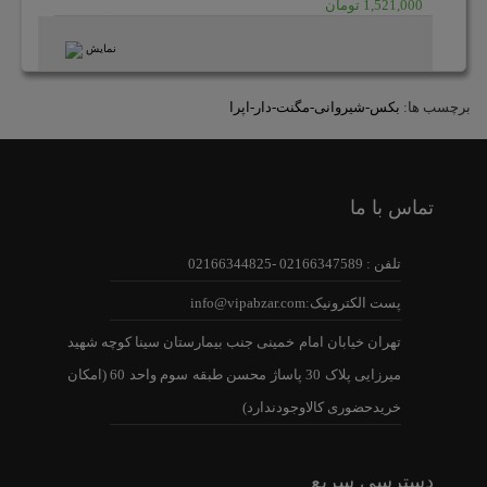
1,521,000 تومان
نمایش
برچسب ها:
بکس-شیروانی-مگنت-دار-اپرا
تماس با ما
تلفن : 02166347589 -02166344825
پست الکترونیک:info@vipabzar.com
تهران خیابان امام خمینی جنب بیمارستان سینا کوچه شهید
میرزایی پلاک 30 پاساژ محسن طبقه سوم واحد 60 (امکان
خریدحضوری کالاوجودندارد)
دسترسی سریع