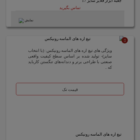
جعبه ابزار فلایر سایز 17
تماس بگیرید
نمایش
ناموجود
ویژگی های تیغ اره های الماسه رونیکس: (با انتخاب
سایز)- تولید شده بر اساس سطح کیفیت واقعی
صنعتی با طراحی برتر و دندانه‌های تنگستن کارباید
که ..
قیمت تک
تیغ اره های الماسه رونیکس