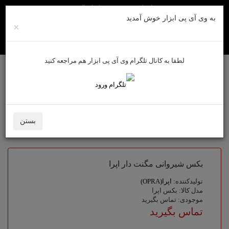
راهنمای خرید
روش های ارسال
به وی آی پی ابزار خوش آمدید
×
لطفا به کانال تلگرام وی آی پی ابزار هم مراجعه کنید
ورود به سایت
حساب کاربری من
سبد خرید
0
بستن
لوازم جانبی
بکس شیروانی مگنت دار اپرا
بکس شیروانی مگنت دار اپرا
تولیدکننده:
اپرا(OPRA)
مدل کالا: بکس اپرا
موجودی: تماس بگیرید
تماس بگیرید