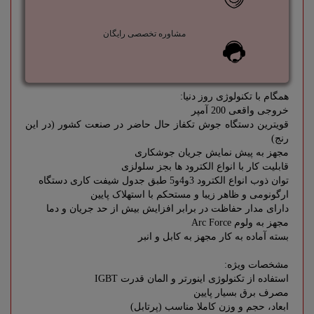
مشاوره تخصصی رایگان
همگام با تکنولوژی روز دنیا:
خروجی واقعی 200 آمپر
قویترین دستگاه جوش تکفاز حال حاضر در صنعت کشور (در این
رنج)
مجهز به پیش نمایش جریان جوشکاری
قابلیت کار با انواع الکترود ها بجز سلولزی
توان ذوب انواع الکترود 3و4و5 طبق جدول شیفت کاری دستگاه
ارگونومی و ظاهر زیبا و مستحکم با استهلاک پایین
دارای مدار حفاظت در برابر افزایش بیش از حد جریان و دما
مجهز به ولوم Arc Force
بسته آماده به کار مجهز به کابل و انبر
مشخصات ویژه:
استفاده از تکنولوژی اینورتر و المان قدرت IGBT
مصرف برق بسیار پایین
ابعاد، حجم و وزن کاملا مناسب (پرتابل)