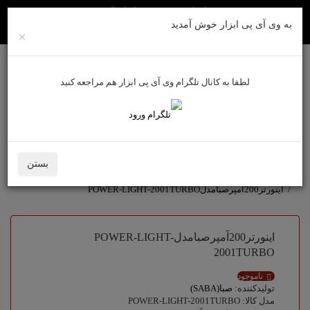
راهنمای خرید
روش های ارسال
به وی آی پی ابزار خوش آمدید
×
لطفا به کانال تلگرام وی آی پی ابزار هم مراجعه کنید
ورود به سایت
حساب کاربری من
سبد خرید
0
بستن
دستگاه جوش اینورتر
اینورتر200آمپرصبامدلPOWER-LIGHT-2001TURBO
اینورتر200آمپرصبامدلPOWER-LIGHT-
2001TURBO
ناموجود
تولیدکننده:
صبا(SABA)
مدل کالا: POWER-LIGHT-2001TURBO