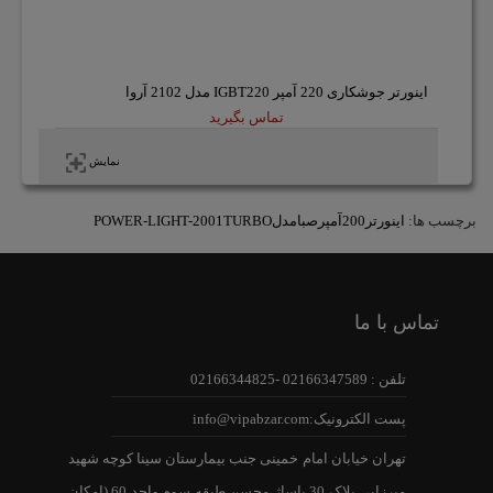
اینورتر جوشکاری 220 آمپر IGBT220 مدل 2102 آروا
تماس بگیرید
نمایش
برچسب ها:
اینورتر200آمپرصبامدلPOWER-LIGHT-2001TURBO
تماس با ما
تلفن : 02166347589 -02166344825
پست الکترونیک:info@vipabzar.com
تهران خیابان امام خمینی جنب بیمارستان سینا کوچه شهید
میرزایی پلاک 30 پاساژ محسن طبقه سوم واحد 60 (امکان