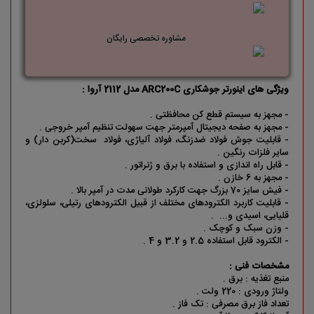
مشاوره تخصصی رایگان
ویژگی های اینورتر جوشکاری ARC200C مدل 2112 آروا :
- مجهز به سیستم قطع کن محافظتی .
- مجهز به صفحه دیجیتال آمپرمتر جهت سهولت تنظیم آمپر خروجی .
- قابلیت جوش فولاد ضدزنگ، فولاد آلیاژی، فولاد سخت(کربن دار) و
سایر فلزات رنگین .
- قابل راه اندازی و استفاده با برق و ژنراتور .
- مجهز به 6 خازن .
- فیش سایز 70 بزرگ جهت کارکرد طولانی مدت در آمپر بالا .
- قابلیت کاربرد الکترودهای مختلف از قبیل الکترودهای رتیلی، سلولزی،
قلیایی، اسیدی و... .
- وزن سبک و کوچک .
- الکترود قابل استفاده 2.5 و 3.2 و 4 .
مشخصات فنی :
منبع تغذیه : برق .
ولتاژ ورودی : 220 ولت .
تعداد فاز برق مصرفی : تک فاز .