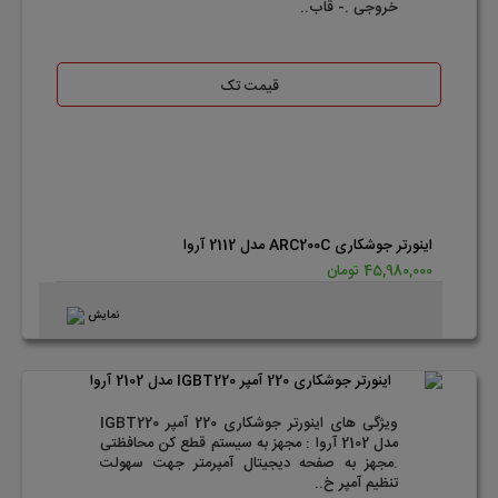
خروجی .- قاب..
قیمت تک
اینورتر جوشکاری ARC200C مدل 2112 آروا
45,980,000 تومان
نمایش
ویژگی های اینورتر جوشکاری 220 آمپر IGBT220
مدل 2102 آروا : مجهز به سیستم قطع کن محافظتی
.مجهز به صفحه دیجیتال آمپرمتر جهت سهولت
تنظیم آمپر خ..