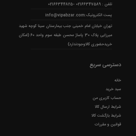
تلفن : 02166347589 -02166344825
پست الکترونیک:info@vipabzar.com
تهران خیابان امام خمینی جنب بیمارستان سینا کوچه شهید
میرزایی پلاک 30 پاساژ محسن طبقه سوم واحد 60 (امکان
خریدحضوری کالاوجودندارد)
دسترسی سریع
خانه
سبد خرید
حساب کاربری من
شرایط ارسال کالا
شرایط بازگشت کالا
قوانین و مقررات