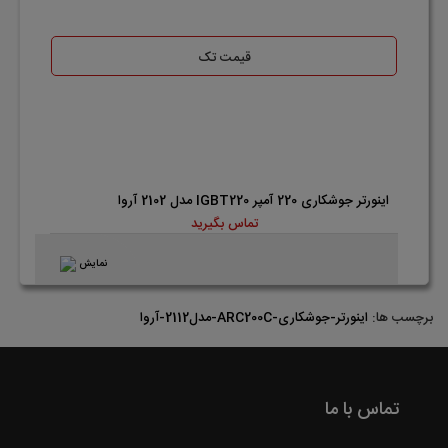
قیمت تک
اینورتر جوشکاری 220 آمپر IGBT220 مدل 2102 آروا
تماس بگیرید
نمایش
برچسب ها:
اینورتر-جوشکاری-ARC200C-مدل2112-آروا
تماس با ما