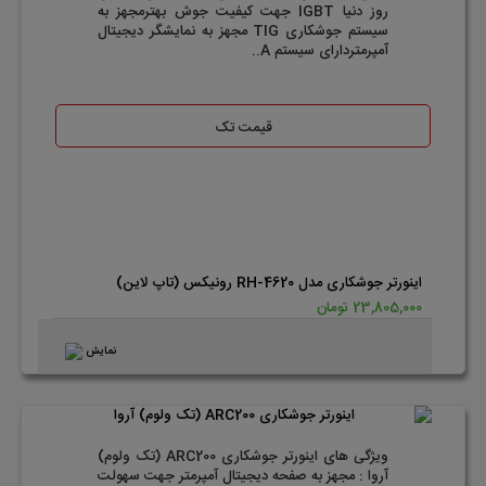
روز دنیا IGBT جهت کیفیت جوش بهترمجهز به
سیستم جوشکاری TIG مجهز به نمایشگر دیجیتال
آمپرمتردارای سیستم A..
قیمت تک
اینورتر جوشکاری مدل RH-4620 رونیکس (تاپ لاین)
23,805,000 تومان
نمایش
ویژگی های اینورتر جوشکاری ARC200 (تک ولوم)
آروا : مجهز به صفحه دیجیتال آمپرمتر جهت سهولت