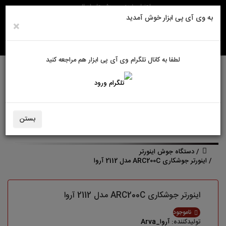
راهنمای خرید
روش های ارسال
به وی آی پی ابزار خوش آمدید
×
لطفا به کانال تلگرام وی آی پی ابزار هم مراجعه کنید
ورود به سایت
حساب کاربری من
بستن
سبد خرید
0
دستگاه جوش اینورتر
اینورتر جوشکاری ARC200C مدل 2112 آروا
اینورتر جوشکاری ARC200C مدل 2112 آروا
ناموجود
تولیدکننده:
آروا_Arva