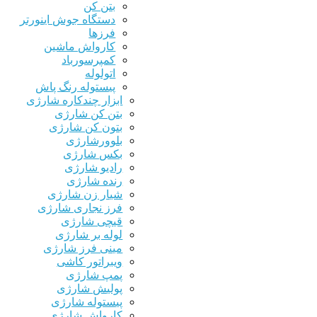
بتن کن
دستگاه جوش اینورتر
فرزها
کارواش ماشین
کمپرسورباد
اتولوله
پیستوله رنگ پاش
ابزار چندکاره شارژی
بتن کن شارژی
بتون کن شارژی
بلوورشارژی
بکس شارژی
رادیو شارژی
رنده شارژی
شیار زن شارژی
فرز نجاری شارژی
قیچی شارژی
لوله بر شارژی
مینی فرز شارژی
ویبراتور کاشی
پمپ شارژی
پولیش شارژی
پیستوله شارژی
کارواش شارژی