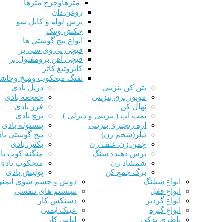
مترهاوچرخ مترها
روغن دان
پرس لوله و کابل شو
چکش وپتک
انواع پیچ گوشتی ها
قیچی پی وی سی بر
قیچی آهن برومفتول بر
کاتروتیغ کاتر
تفنگ میخکوب ومیخ وچاش
بتن کن بنزینی
دریل بادی
موتور برق بنزینی
جغجغه بادی
نهال کن
فرز بادی
پمپ آب ( بنزینی و دیزلی )
پرچ بادی
اره زنجیری بنزینی
پیستوله بادی
تیلر(شخم زن)
پیچ گوشتی با
چمن زن علف زن
بکس بادی
برش دهنده سنگ
منگنه کوب با
شمشاد زن
میخکوب بادی
برگ جمع کن
پولیش بادی
انواع شیلنگ
دوش و چشم شوی ایمنی
انواع قفل
سیستم های تنفسی
انواع گردبر
دستکش کار
انواع گیره
عینک ایمنی
باطری یدکی
لباس کار