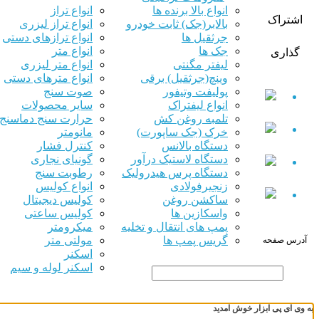
انواع بالا برنده ها
انواع تراز
اشتراک
بالابر(جک) ثابت خودرو
انواع تراز لیزری
جرثقیل ها
انواع ترازهای دستی
جک ها
انواع متر
گذاری
لیفتر مگنتی
انواع متر لیزری
وینچ(جرثقیل) برقی
انواع مترهای دستی
پولیفت وتیفور
صوت سنج
انواع لیفتراک
سایر محصولات
تلمبه روغن کش
حرارت سنج دماسنج
خرک (جک ساپورت)
مانومتر
دستگاه بالانس
کنترل فشار
دستگاه لاستیک درآور
گونیای نجاری
دستگاه پرس هیدرولیک
رطوبت سنج
زنجیرفولادی
انواع کولیس
ساکشن روغن
کولیس دیجیتال
واسکازین ها
کولیس ساعتی
پمپ های انتقال و تخلیه
میکرومتر
گریس پمپ ها
مولتی متر
آدرس صفحه
اسکنر
اسکنر لوله و سیم
به وی آی پی ابزار خوش آمدید