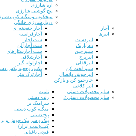
اره شارژی
پیچ گوشتی شارژی
میخکوب ومنگنه کوب شار
دریل شارژی خانگی
آچار
آچار جغجغه ای
انبرها
آچارفرانسه
انبردست
ست آچار
دم باریک
ست آچارآلن
سیم چین
ست آچارستارهای
انبرپرچ
آچارشلاقی
انبرقفلی
آچارلوله گیر
سیم لخت کن
بکس وجعبه بکس دس
انبرجوش واتصال
آچارترک متر
خارجمع کن و بازکن
انبر کلاغی
سایرمحصولات دستی
تلمبه
سایرمحصولات دستی 2
رنده دستی
سرامیک بر
منگنه کوب دستی
پیچ دستی
پیک و سر پیک جوش و ب
کیت(ست ابزار)
قیچی باغبانی