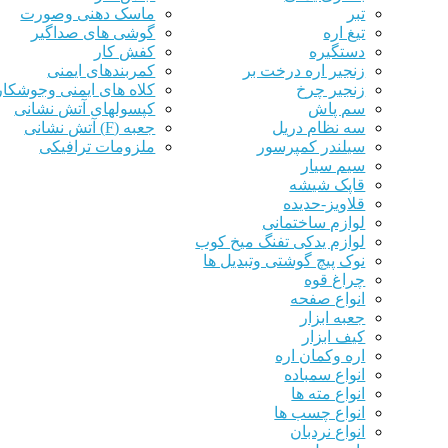
تبر
ماسک دهنی وصورت
تیغ اره
گوشی های صداگیر
دستگیره
کفش کار
زنجیر اره درخت بر
کمربندهای ایمنی
زنجیر چرخ
کلاه های ایمنی وجوشکا
سم پاش
کپسولهای آتش نشانی
سه نظام دریل
جعبه (F) آتش نشانی
سیلندر کمپرسور
ملزومات ترافیکی
سیم سیار
قاپک شیشه
قلاویز-حدیده
لوازم ساختمانی
لوازم یدکی تفنگ میخ کوب
نوک پیچ گوشتی وتبدیل ها
چراغ قوه
انواع صفحه
جعبه ابزار
کیف ابزار
اره وکمان اره
انواع سمباده
انواع مته ها
انواع چسب ها
انواع نردبان