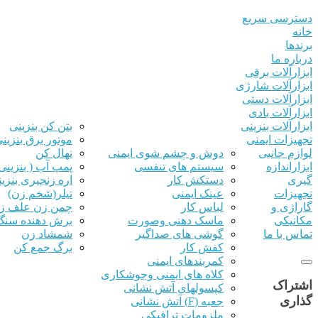
دسترسی سریع
خانه
برندها
درباره ما
ابزارآلات برقی
ابزارآلات شارژی
ابزارآلات دستی
ابزارآلات بادی
ابزارآلات بنزینی
بتن کن بنزینی
تجهیزات ایمنی
موتور برق بنزین
لوازم جانبی
دوش و چشم شوی ایمنی
نهال کن
ابزاراندازه
سیستم های تنفسی
پمپ آب ( بنزینی 
گیری
دستکش کار
اره زنجیری بنزی
تجهیزات
عینک ایمنی
تیلر(شخم زن)
گاراژی و
لباس کار
چمن زن علف ز
مکانیکی
ماسک دهنی وصورت
برش دهنده سنگ
تماس با ما
گوشی های صداگیر
شمشاد زن
کفش کار
برگ جمع کن
کمربندهای ایمنی
کلاه های ایمنی وجوشکاری
اشتراک
کپسولهای آتش نشانی
گذاری
جعبه (F) آتش نشانی
ملزومات ترافیکی