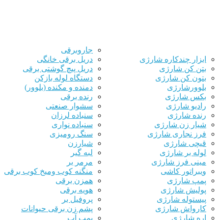
جاروبرقی
ابزار چندکاره شارژی
دریل برقی خانگی
بتن کن شارژی
دریل پیچ گوشتی برقی
بتون کن شارژی
دستگاه لوله بازکن
بلوورشارژی
دمنده و مکنده (بلوور)
بکس شارژی
رنده برقی
رادیو شارژی
سشوار صنعتی
رنده شارژی
سنباده لرزان
شیار زن شارژی
سنباده نواری
فرز نجاری شارژی
سنگ رومیزی
قیچی شارژی
شیارزن
لوله بر شارژی
لبه گیر
مینی فرز شارژی
مرمر بر
ویبراتور کاشی
منگنه کوب ومیخ کوب برقی
پمپ شارژی
همزن برقی
پولیش شارژی
هویه برقی
پیستوله شارژی
پروفیل بر
کارواش شارژی
پشم زن برقی حیوانات
اره شارژی
پمپ آب