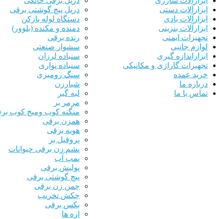
ابزارآلات شارژی
دریل برقی خانگی
ابزارآلات دستی
دریل پیچ گوشتی برقی
ابزارآلات بادی
دستگاه لوله بازکن
ابزارآلات بنزینی
دمنده و مکنده (بلوور)
تجهیزات ایمنی
رنده برقی
لوازم جانبی
سشوار صنعتی
ابزاراندازه گیری
سنباده لرزان
تجهیزات گاراژی و مکانیکی
سنباده نواری
خرید عمده
سنگ رومیزی
درباره ما
شیارزن
تماس با ما
لبه گیر
مرمر بر
منگنه کوب ومیخ کوب بر
همزن برقی
هویه برقی
پروفیل بر
پشم زن برقی حیوانات
پمپ آب
پولیش برقی
پیچ گوشتی برقی
چمن زن برقی
چکش تخریب
بکس برقی
اره ها