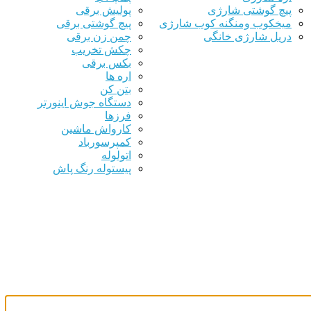
پیچ گوشتی شارژی
پولیش برقی
میخکوب ومنگنه کوب شارژی
پیچ گوشتی برقی
دریل شارژی خانگی
چمن زن برقی
چکش تخریب
بکس برقی
اره ها
بتن کن
دستگاه جوش اینورتر
فرزها
کارواش ماشین
کمپرسورباد
اتولوله
پیستوله رنگ پاش