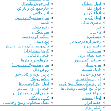
انواع شیلنگ
انبرجوش واتصال
انواع قفل
خارجمع کن و بازکن
انواع گردبر
انبر کلاغی
انواع گیره
سایرمحصولات دستی
باطری یدکی
تلمبه
تبر
رنده دستی
تیغ اره
سرامیک بر
دستگیره
منگنه کوب دستی
زنجیر اره درخت بر
پیچ دستی
زنجیر چرخ
پیک و سر پیک جوش و برش
سم پاش
کیت(ست ابزار)
سه نظام دریل
قیچی باغبانی
سیلندر کمپرسور
مترهاوچرخ مترها
سیم سیار
سایرمحصولات دستی 2
قاپک شیشه
روغن دان
قلاویز-حدیده
پرس لوله و کابل شو
لوازم ساختمانی
چکش وپتک
لوازم یدکی تفنگ میخ کوب
انواع پیچ گوشتی ها
نوک پیچ گوشتی وتبدیل ها
قیچی پی وی سی بر
چراغ قوه
قیچی آهن برومفتول بر
انواع صفحه
کاتروتیغ کاتر
جعبه ابزار
تفنگ میخکوب ومیخ وچاشنی
کیف ابزار