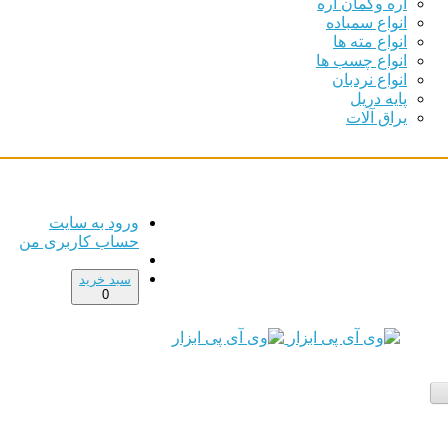
اره وکمان اره
انواع سمباده
انواع مته ها
انواع چسب ها
انواع نردبان
پایه دریل
یراق آلات
ورود به سایت
حساب کاربری من
سبد خرید
0