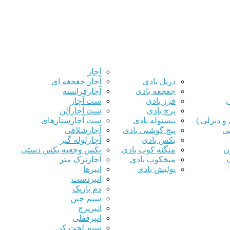
آچار
دریل بادی
آچار جغجغه ای
جغجغه بادی
آچارفرانسه
ی
فرز بادی
ست آچار
پرچ بادی
ست آچارآلن
و دیزلی )
پیستوله بادی
ست آچارستارهای
نی
پیچ گوشتی بادی
آچارشلاقی
بکس بادی
آچارلوله گیر
ن
منگنه کوب بادی
بکس وجعبه بکس دستی
میخکوب بادی
آچارترک متر
پولیش بادی
انبرها
انبردست
دم باریک
سیم چین
انبرپرچ
انبرقفلی
سیم لخت کن