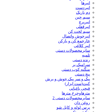
انبرها
انبردست
دم باریک
سیم چین
انبرپرچ
انبرقفلی
سیم لخت کن
انبرجوش واتصال
خارجمع کن و بازکن
انبر کلاغی
سایرمحصولات دستی
تلمبه
رنده دستی
سرامیک بر
منگنه کوب دستی
پیچ دستی
پیک و سر پیک جوش و برش
کیت(ست ابزار)
قیچی باغبانی
مترهاوچرخ مترها
سایرمحصولات دستی 2
روغن دان
پرس لوله و کابل شو