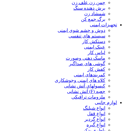
چمن زن علف زن
برش دهنده سنگ
شمشاد زن
برگ جمع کن
تجهیزات ایمنی
دوش و چشم شوی ایمنی
سیستم های تنفسی
دستکش کار
عینک ایمنی
لباس کار
ماسک دهنی وصورت
گوشی های صداگیر
کفش کار
کمربندهای ایمنی
کلاه های ایمنی وجوشکاری
کپسولهای آتش نشانی
جعبه (F) آتش نشانی
ملزومات ترافیکی
لوازم جانبی
انواع شیلنگ
انواع قفل
انواع گردبر
انواع گیره
باطری یدکی