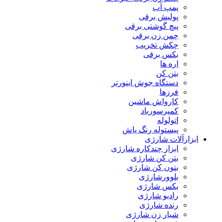
پمپ آب
پولیش برقی
پیچ گوشتی برقی
چمن زن برقی
چکش تخریب
بکس برقی
اره ها
بتن کن
دستگاه جوش اینورتر
فرزها
کارواش ماشین
کمپرسورباد
اتولوله
پیستوله رنگ پاش
ابزارآلات شارژی
ابزار چندکاره شارژی
بتن کن شارژی
بتون کن شارژی
بلوورشارژی
بکس شارژی
رادیو شارژی
رنده شارژی
شیار زن شارژی