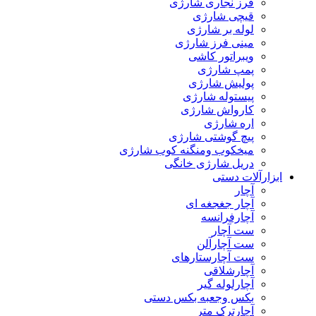
فرز نجاری شارژی
قیچی شارژی
لوله بر شارژی
مینی فرز شارژی
ویبراتور کاشی
پمپ شارژی
پولیش شارژی
پیستوله شارژی
کارواش شارژی
اره شارژی
پیچ گوشتی شارژی
میخکوب ومنگنه کوب شارژی
دریل شارژی خانگی
ابزارآلات دستی
آچار
آچار جغجغه ای
آچارفرانسه
ست آچار
ست آچارآلن
ست آچارستارهای
آچارشلاقی
آچارلوله گیر
بکس وجعبه بکس دستی
آچارترک متر