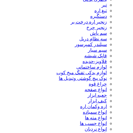
تبر
تیغ اره
دستگیره
زنجیر اره درخت بر
زنجیر چرخ
سم پاش
سه نظام دریل
سیلندر کمپرسور
سیم سیار
قاپک شیشه
قلاویز-حدیده
لوازم ساختمانی
لوازم یدکی تفنگ میخ کوب
نوک پیچ گوشتی وتبدیل ها
چراغ قوه
انواع صفحه
جعبه ابزار
کیف ابزار
اره وکمان اره
انواع سمباده
انواع مته ها
انواع چسب ها
انواع نردبان