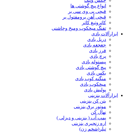
چکش وپتک
انواع پیچ گوشتی ها
قیچی پی وی سی بر
قیچی آهن برومفتول بر
کاتروتیغ کاتر
تفنگ میخکوب ومیخ وچاشنی
ابزارآلات بادی
دریل بادی
جغجغه بادی
فرز بادی
پرچ بادی
پیستوله بادی
پیچ گوشتی بادی
بکس بادی
منگنه کوب بادی
میخکوب بادی
پولیش بادی
ابزارآلات بنزینی
بتن کن بنزینی
موتور برق بنزینی
نهال کن
پمپ آب ( بنزینی و دیزلی )
اره زنجیری بنزینی
تیلر(شخم زن)