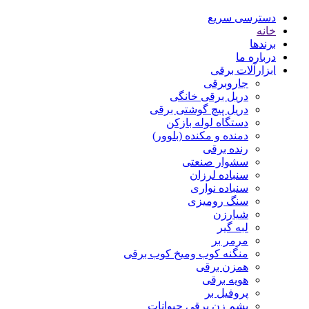
دسترسی سریع
خانه
برندها
درباره ما
ابزارآلات برقی
جاروبرقی
دریل برقی خانگی
دریل پیچ گوشتی برقی
دستگاه لوله بازکن
دمنده و مکنده (بلوور)
رنده برقی
سشوار صنعتی
سنباده لرزان
سنباده نواری
سنگ رومیزی
شیارزن
لبه گیر
مرمر بر
منگنه کوب ومیخ کوب برقی
همزن برقی
هویه برقی
پروفیل بر
پشم زن برقی حیوانات