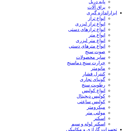
پایه دریل
یراق آلات
ابزاراندازه گیری
انواع تراز
انواع تراز لیزری
انواع ترازهای دستی
انواع متر
انواع متر لیزری
انواع مترهای دستی
صوت سنج
سایر محصولات
حرارت سنج دماسنج
مانومتر
کنترل فشار
گونیای نجاری
رطوبت سنج
انواع کولیس
کولیس دیجیتال
کولیس ساعتی
میکرومتر
مولتی متر
اسکنر
اسکنر لوله و سیم
تجهیزات گاراژی و مکانیکی