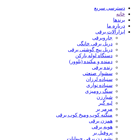
دسترسی سریع
خانه
برندها
درباره ما
ابزارآلات برقی
جاروبرقی
دریل برقی خانگی
دریل پیچ گوشتی برقی
دستگاه لوله بازکن
دمنده و مکنده (بلوور)
رنده برقی
سشوار صنعتی
سنباده لرزان
سنباده نواری
سنگ رومیزی
شیارزن
لبه گیر
مرمر بر
منگنه کوب ومیخ کوب برقی
همزن برقی
هویه برقی
پروفیل بر
پشم زن برقی حیوانات