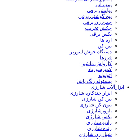
پمپ آب
پولیش برقی
پیچ گوشتی برقی
چمن زن برقی
چکش تخریب
بکس برقی
اره ها
بتن کن
دستگاه جوش اینورتر
فرزها
کارواش ماشین
کمپرسورباد
اتولوله
پیستوله رنگ پاش
ابزارآلات شارژی
ابزار چندکاره شارژی
بتن کن شارژی
بتون کن شارژی
بلوورشارژی
بکس شارژی
رادیو شارژی
رنده شارژی
شیار زن شارژی