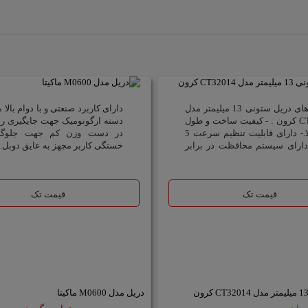
ویژگی های دریل ستونی 13 میلیمتر مدل
دارای کاربرد صنعتی و با دوام بالا 
CT32014 کرون : - کیفیت ساخت و طول
دسته ارگونومیک جهت جایگیری ر
عمر بالا.- دارای قابلیت تنظیم سرعت 5
در دست وزن کم جهت جلوگی
 دارای سیستم محافظت در برابر
خستگی کاربر مجهز به عایق دوبل..
قیمت تک
قیمت تک
دریل مدل M0600 ماکیتا