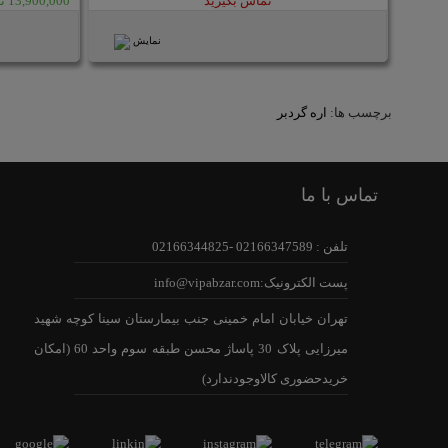
تماس بگیرید
13,900,000 تومان
نمایش
برچسب ها:
اره گردبر
تماس با ما
تلفن : 02166347589 -02166344825
پست الکترونیک:info@vipabzar.com
تهران خیابان امام خمینی جنب بیمارستان سینا کوچه شهید
میرزایی پلاک 30 پاساژ محسن طبقه سوم واحد 60 (امکان
خریدحضوری کالاوجودندارد)