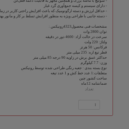
- سوئیچ با ماشه بزرگ و همچنین مجهز به قابلیت دکمه قفل‌کن
- دارای سیستم و کیسه جمع‌آوری گرد غبار
- حداقل لرزش و دسته ارگونومیک که باعث افزایش راحتی کاربر در زمان
- دسته جانبی با طراحی ویژه به منظور افزایش تسلط بر کار و مانور بهت
مشخصات فنی محصول4323رونیکس :
توان:2800 وات
سرعت در حالت آزاد: 4600 دور در دقیقه
ولتاژ: 220 ولت
فرکانس: 50 هرتز
قطر تیغ اره: 235 میلی متر
حداکثر عمق برش در زاویه 90 درجه:85 میلی متر
وزن: 7.7 کیلوگرم
نوع بسته ‌بندی : جعبه رنگی طراحی شده توسط رونیکس
متعلقات:1 عدد خط کش و 1 عدد تیغه
ساخت کشور:چین
ضمانتنامه:12ماه
تعداد