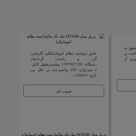
مجهز به
احت تر
عایق دوبلسه نظام اتوماتیککلید گازیچپ
ری از
گرد و راست گردابعاد
دستگاه: 230*66*176 میلیمترطول کابل:
2 مترتوان: 350 واتسرعت در حال بی
باری: 0-3000 د..
قیمت تک
دریل مدل MT60B مک تک ماکیتا (سه نظام اتوماتیک)