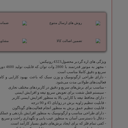
ابزاراندازه گیری
تجهیزات گاراژی و مکانیکی
روش های ارسال متنوع
ضمانت ب
تماس با ما
تضمین اصالت کالا
مشاور
ویژگی های اره گردبر محصول4323 رونیکس:
- مجهز به 
سریع و دقیق کاملا مناسب است.
- دارای طراحی ارگونومیک و وزن سبک که باعث بهبود کارایی و کا
فعالیت‌های طولانی مدت می‌شود.
- مناسب برای برش‌های سریع و دقیق در کاربردهای مختلف نجاری
- سیستم قفل شفت برای تعویض سریع تیغه و افزایش ایمنی
- دارای محافظ تیغه با کارایی بالا به منظور افزایش ایمنی کاربر
- قابلیت تنظیم زاویه برش در زوایای 45 و 90 درجه
- قابلیت تنظیم عمق برش به منظور انجام فعالیت‌های گوناگون
- دارای طراحی مناسب و ارگونومیک به منظور افزایش بازدهی و عملک
- ذغال با دسترسی آسان به منظور عیب یابی و نگهداری راحت و سریع
- کفی تمام فلز که برای ایجاد برش‌های دقیق بسیار کارآمد است.