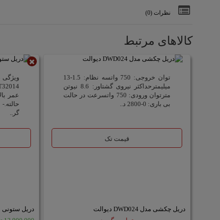
نظرات (0)
کالاهای مرتبط
ناموجود
توان خروجی: 750 واتسه نظام: 1.5-13
میلیمترحداکثر نیروی گشتاور: 8.6 نیوتن
مترتوان ورودی: 750 واتسرعت در حالت
بی باری: 0-2800 د..
حالته.-
گر..
قیمت تک
دریل چکشی مدل DWD024 دیوالت
دریل ستونی 13 میلیمتر مدل CT32014 کرون