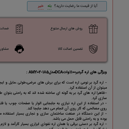
آیا از قیمت ما رضایت دارید؟
بله
خیر
ابزاراندازه گیری
تجهیزات گاراژی و مکانیکی
روش های ارسال متنوع
ضمانت با
تماس با ما
تضمین اصالت کالا
مشاوره
ویژگی های اره گردبر1100واتDCAمدلAMY02-185 :
- اره گرد بر نوعی اره است که برای برش های عرضی،طولی ،مایل و ایج
میتوان از آن استفاده کرد.
-ظاهرا اره های گرد بر به گونه ای ساخته شده اند که به راحتی بتوان 
سازی کرد.
- در استفاده از این اره نیازی به جابجایی الوار یا صفحات چوب یا فلز
روی مصالحی که کار روی آن انجام می دهد جابجا کند.
- از این دستگاه در صنعت ساختمان سازی و نجاری بسیار استفاده می
بوده و به راحتی قابل حمل می باشد.
- اره گرد بر دستی برقی یا همان اره نفوذی ابزاری بسیار کارآمد و لازم