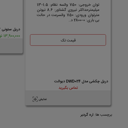
توان خروجی: 750 واتسه نظام: 1.5-13
میلیمترحداکثر نیروی گشتاور: 8.6 نیوتن
مترتوان ورودی: 750 واتسرعت در حالت
بی باری: 0-2800 د..
دریل ستونی 13 میلیمتر مدل CT32014 کرون
13,900,000 تومان
قیمت تک
دریل چکشی مدل DWD024 دیوالت
تماس بگیرید
نمایش
برچسب ها:
اره گردبر