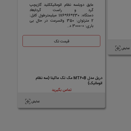
عایق دوبلسه نظام اتوماتیککلید گازیچپ
گرد و راست گردابعاد
دستگاه: 230*66*176 میلیمترطول کابل:
2 مترتوان: 350 واتسرعت در حال بی
باری: 0-3000 د..
قیمت تک
نمایش
دریل مدل MT60B مک تک ماکیتا (سه نظام
اتوماتیک)
تماس بگیرید
نمایش