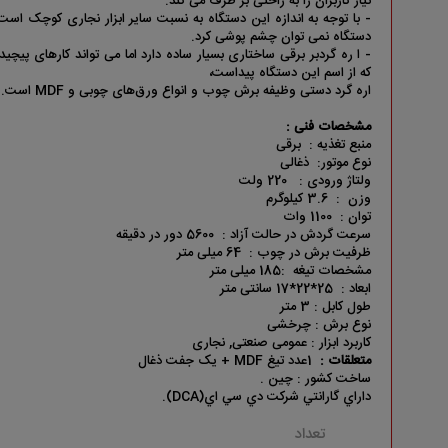
نیاز کاربران را به راحتی بر طرف می کند.
- با توجه به اندازه این دستگاه به نسبت سایر ابزار نجاری کوچک است ام
دستگاه نمی توان چشم پوشی کرد.
- ا ره گردبر برقی ساختاری بسیار ساده دارد اما می تواند کارهای پیچید
که از اسم این دستگاه پیداست،
اره گرد دستی وظیفه برش چوب و انواع ورق‌های چوبی و MDF است.
مشخصات فنی :
منبع تغذیه : برقی
نوع موتور: ذغالی
ولتاژ ورودی : 220 ولت
وزن : 3.6 کیلوگرم
توان : 1100 وات
سرعت گردش در حالت آزاد : 5600 دور در دقیقه
ظرفیت برش در چوب : 64 میلی متر
مشخصات تیغه :185 میلی متر
ابعاد : 25*22*17 سانتی متر
طول کابل : 3 متر
نوع برش : چرخشی
کاربرد ابزار : عمومی صنعتی, نجاری
متعلقات :
1عدد تیغ MDF + یک جفت ذغال
ساخت کشور : چين .
داراي گارانتي شرکت دي سي اي(DCA).
تعداد