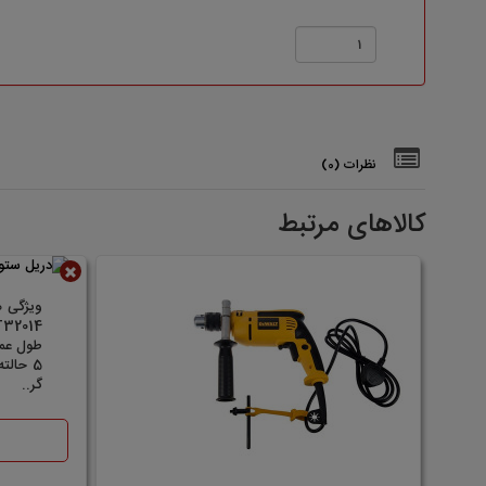
نظرات (0)
کالاهای مرتبط
ناموجود
طول عمر
5 حالت
گر..