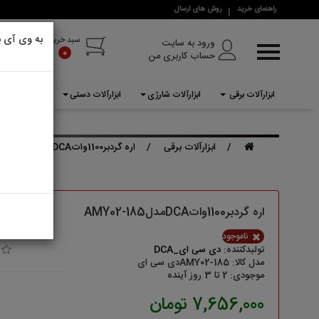
راهنمای خرید
روش های ارسال
دسترسی سریع
به وی آی پ
سبد خرید
ورود به سایت
0
حساب کاربری من
خانه
برندها
ابزارآلات برقی
ابزارآلات شارژی
ابزارآلات دستی
ابزارآلات بادی
درباره ما
ابزارآلات برقی
ابزارآلات برقی
اره گردبر1100واتDCAمدلAMY02-185
ابزارآلات شارژی
ابزارآلات دستی
اره گردبر1100واتDCAمدلAMY02-185
ابزارآلات بادی
ناموجود
تولیدکننده:
دی سی ای_DCA
ابزارآلات بنزینی
مدل کالا: AMY02-185دی سی ای
موجودی: 2 تا 3 روز آینده
تجهیزات ایمنی
7,656,000 تومان
لوازم جانبی