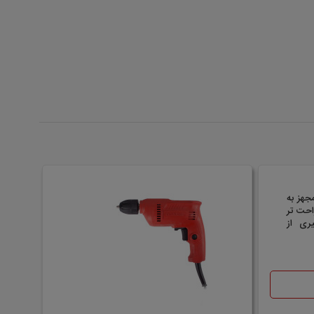
مجهز به
احت تر
ری از