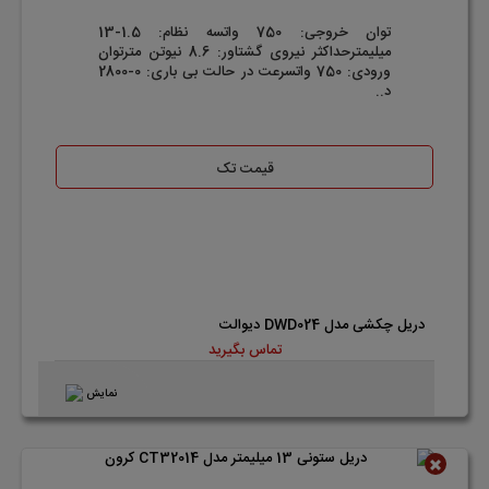
توان خروجی: 750 واتسه نظام: 1.5-13
میلیمترحداکثر نیروی گشتاور: 8.6 نیوتن مترتوان
ورودی: 750 واتسرعت در حالت بی باری: 0-2800
د..
قیمت تک
دریل چکشی مدل DWD024 دیوالت
تماس بگیرید
نمایش
ناموجود