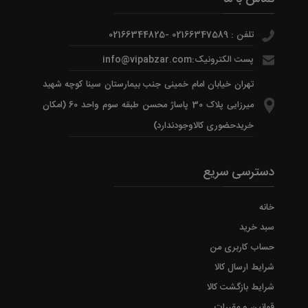
تلفن : 02166347589 -02166344825
پست الکترونیک:info@vipabzar.com
تهران خیابان امام خمینی جنب بیمارستان سینا کوچه شهید
میرزایی پلاک 30 پاساژ محسن طبقه سوم واحد 60 (امکان
خریدحضوری کالاوجودندارد)
دسترسی سریع
خانه
سبد خرید
حساب کاربری من
شرایط ارسال کالا
شرایط بازگشت کالا
قوانین و مقررات