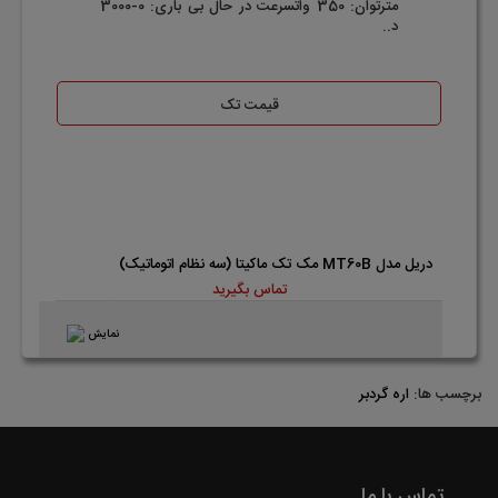
مترتوان: 350 واتسرعت در حال بی باری: 0-3000
د..
قیمت تک
دریل مدل MT60B مک تک ماکیتا (سه نظام اتوماتیک)
تماس بگیرید
نمایش
برچسب ها:
اره گردبر
تماس با ما