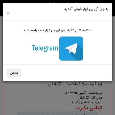
راهنمای خرید
روش های ارسال
به وی آی پی ابزار خوش آمدید
×
لطفا به کانال تلگرام وی آی پی ابزار هم مراجعه کنید
ورود به سایت
حساب کاربری من
سبد خرید
0
ابزارآلات برقی
اره گردبر 1150 وات مدل C1 آنکور
بستن
اره گردبر 1150 وات مدل C1 آنکور
تولیدکننده:
آنکور_Anchor
مدل کالا: C1 آنکور
موجودی: تماس بگیرید
تماس بگیرید