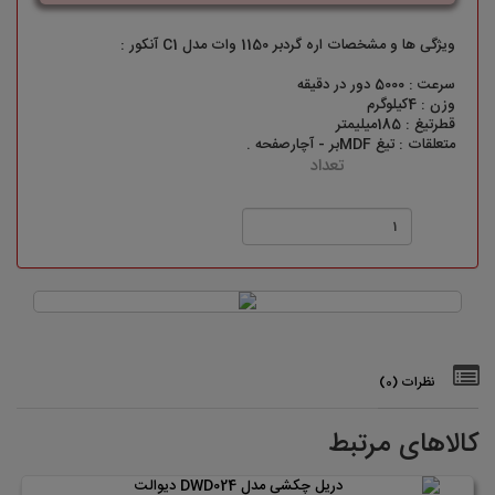
ویژگی ها و مشخصات اره گردبر 1150 وات مدل C1 آنکور :
سرعت : 5000 دور در دقیقه
وزن : 4کیلوگرم
قطرتیغ : 185میلیمتر
متعلقات : تیغ MDFبر - آچارصفحه .
تعداد
نظرات (0)
کالاهای مرتبط