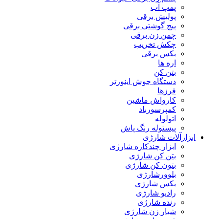
پمپ آب
پولیش برقی
پیچ گوشتی برقی
چمن زن برقی
چکش تخریب
بکس برقی
اره ها
بتن کن
دستگاه جوش اینورتر
فرزها
کارواش ماشین
کمپرسورباد
اتولوله
پیستوله رنگ پاش
ابزارآلات شارژی
ابزار چندکاره شارژی
بتن کن شارژی
بتون کن شارژی
بلوورشارژی
بکس شارژی
رادیو شارژی
رنده شارژی
شیار زن شارژی