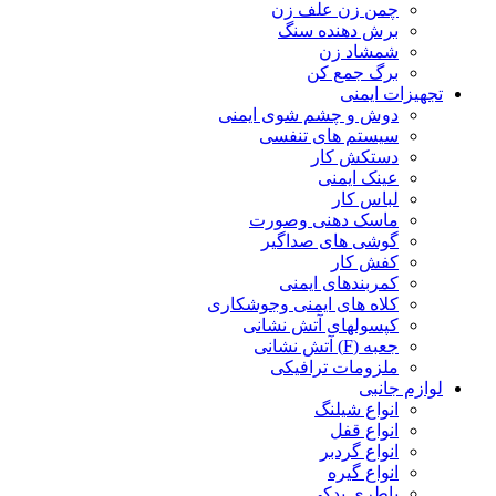
چمن زن علف زن
برش دهنده سنگ
شمشاد زن
برگ جمع کن
تجهیزات ایمنی
دوش و چشم شوی ایمنی
سیستم های تنفسی
دستکش کار
عینک ایمنی
لباس کار
ماسک دهنی وصورت
گوشی های صداگیر
کفش کار
کمربندهای ایمنی
کلاه های ایمنی وجوشکاری
کپسولهای آتش نشانی
جعبه (F) آتش نشانی
ملزومات ترافیکی
لوازم جانبی
انواع شیلنگ
انواع قفل
انواع گردبر
انواع گیره
باطری یدکی