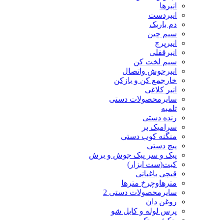
انبرها
انبردست
دم باریک
سیم چین
انبرپرچ
انبرقفلی
سیم لخت کن
انبرجوش واتصال
خارجمع کن و بازکن
انبر کلاغی
سایرمحصولات دستی
تلمبه
رنده دستی
سرامیک بر
منگنه کوب دستی
پیچ دستی
پیک و سر پیک جوش و برش
کیت(ست ابزار)
قیچی باغبانی
مترهاوچرخ مترها
سایرمحصولات دستی 2
روغن دان
پرس لوله و کابل شو