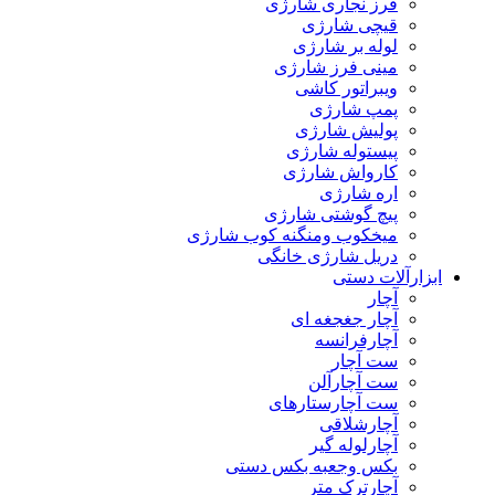
فرز نجاری شارژی
قیچی شارژی
لوله بر شارژی
مینی فرز شارژی
ویبراتور کاشی
پمپ شارژی
پولیش شارژی
پیستوله شارژی
کارواش شارژی
اره شارژی
پیچ گوشتی شارژی
میخکوب ومنگنه کوب شارژی
دریل شارژی خانگی
ابزارآلات دستی
آچار
آچار جغجغه ای
آچارفرانسه
ست آچار
ست آچارآلن
ست آچارستارهای
آچارشلاقی
آچارلوله گیر
بکس وجعبه بکس دستی
آچارترک متر