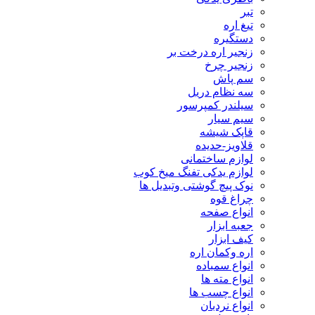
تبر
تیغ اره
دستگیره
زنجیر اره درخت بر
زنجیر چرخ
سم پاش
سه نظام دریل
سیلندر کمپرسور
سیم سیار
قاپک شیشه
قلاویز-حدیده
لوازم ساختمانی
لوازم یدکی تفنگ میخ کوب
نوک پیچ گوشتی وتبدیل ها
چراغ قوه
انواع صفحه
جعبه ابزار
کیف ابزار
اره وکمان اره
انواع سمباده
انواع مته ها
انواع چسب ها
انواع نردبان