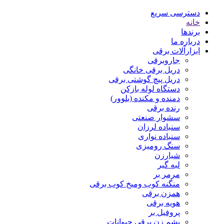
دسترسی سریع
خانه
برندها
درباره ما
ابزارآلات برقی
جاروبرقی
دریل برقی خانگی
دریل پیچ گوشتی برقی
دستگاه لوله بازکن
دمنده و مکنده (بلوور)
رنده برقی
سشوار صنعتی
سنباده لرزان
سنباده نواری
سنگ رومیزی
شیارزن
لبه گیر
مرمر بر
منگنه کوب ومیخ کوب برقی
همزن برقی
هویه برقی
پروفیل بر
پشم زن برقی حیوانات