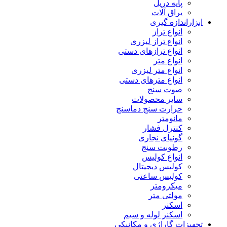
پایه دریل
یراق آلات
ابزاراندازه گیری
انواع تراز
انواع تراز لیزری
انواع ترازهای دستی
انواع متر
انواع متر لیزری
انواع مترهای دستی
صوت سنج
سایر محصولات
حرارت سنج دماسنج
مانومتر
کنترل فشار
گونیای نجاری
رطوبت سنج
انواع کولیس
کولیس دیجیتال
کولیس ساعتی
میکرومتر
مولتی متر
اسکنر
اسکنر لوله و سیم
تجهیزات گاراژی و مکانیکی