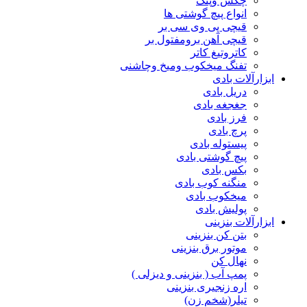
چکش وپتک
انواع پیچ گوشتی ها
قیچی پی وی سی بر
قیچی آهن برومفتول بر
کاتروتیغ کاتر
تفنگ میخکوب ومیخ وچاشنی
ابزارآلات بادی
دریل بادی
جغجغه بادی
فرز بادی
پرچ بادی
پیستوله بادی
پیچ گوشتی بادی
بکس بادی
منگنه کوب بادی
میخکوب بادی
پولیش بادی
ابزارآلات بنزینی
بتن کن بنزینی
موتور برق بنزینی
نهال کن
پمپ آب ( بنزینی و دیزلی )
اره زنجیری بنزینی
تیلر(شخم زن)