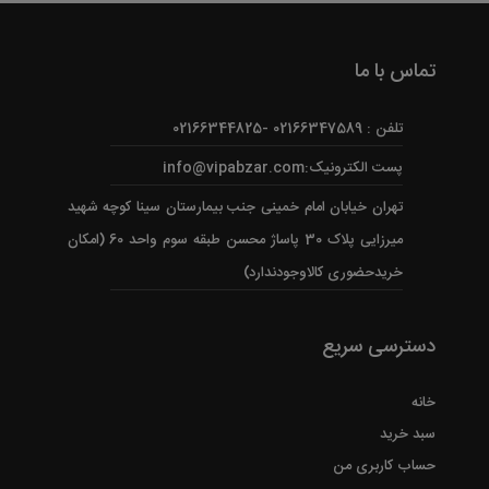
تماس با ما
تلفن : 02166347589 -02166344825
پست الکترونیک:info@vipabzar.com
تهران خیابان امام خمینی جنب بیمارستان سینا کوچه شهید
میرزایی پلاک 30 پاساژ محسن طبقه سوم واحد 60 (امکان
خریدحضوری کالاوجودندارد)
دسترسی سریع
خانه
سبد خرید
حساب کاربری من