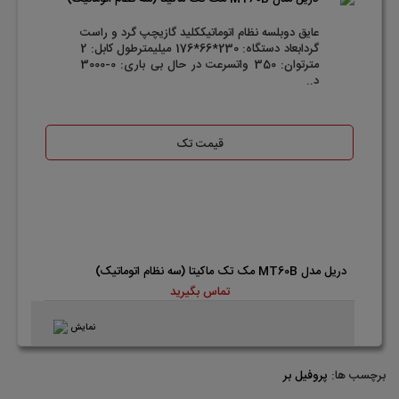
عایق دوبلسه نظام اتوماتیککلید گازیچپ گرد و راست
گردابعاد دستگاه: 230*66*176 میلیمترطول کابل: 2
مترتوان: 350 واتسرعت در حال بی باری: 0-3000
د..
قیمت تک
دریل مدل MT60B مک تک ماکیتا (سه نظام اتوماتیک)
تماس بگیرید
نمایش
برچسب ها:
پروفیل بر