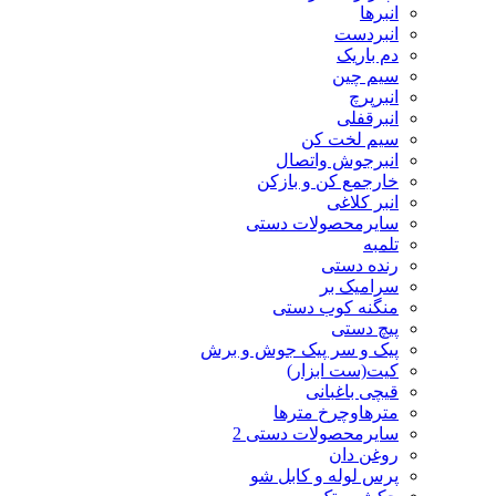
انبرها
انبردست
دم باریک
سیم چین
انبرپرچ
انبرقفلی
سیم لخت کن
انبرجوش واتصال
خارجمع کن و بازکن
انبر کلاغی
سایرمحصولات دستی
تلمبه
رنده دستی
سرامیک بر
منگنه کوب دستی
پیچ دستی
پیک و سر پیک جوش و برش
کیت(ست ابزار)
قیچی باغبانی
مترهاوچرخ مترها
سایرمحصولات دستی 2
روغن دان
پرس لوله و کابل شو