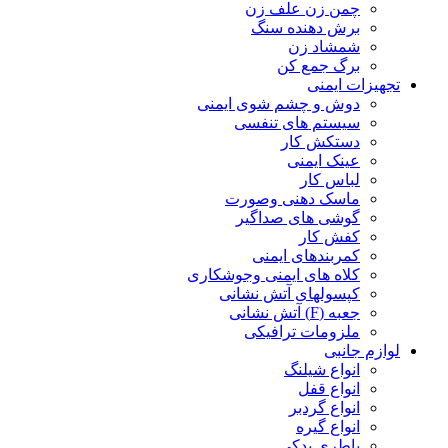
چمن زن علف زن
برش دهنده سنگ
شمشاد زن
برگ جمع کن
تجهیزات ایمنی
دوش و چشم شوی ایمنی
سیستم های تنفسی
دستکش کار
عینک ایمنی
لباس کار
ماسک دهنی وصورت
گوشی های صداگیر
کفش کار
کمربندهای ایمنی
کلاه های ایمنی وجوشکاری
کپسولهای آتش نشانی
جعبه (F) آتش نشانی
ملزومات ترافیکی
لوازم جانبی
انواع شیلنگ
انواع قفل
انواع گردبر
انواع گیره
باطری یدکی