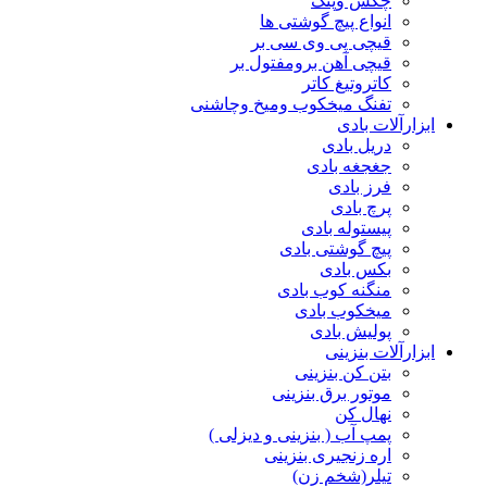
چکش وپتک
انواع پیچ گوشتی ها
قیچی پی وی سی بر
قیچی آهن برومفتول بر
کاتروتیغ کاتر
تفنگ میخکوب ومیخ وچاشنی
ابزارآلات بادی
دریل بادی
جغجغه بادی
فرز بادی
پرچ بادی
پیستوله بادی
پیچ گوشتی بادی
بکس بادی
منگنه کوب بادی
میخکوب بادی
پولیش بادی
ابزارآلات بنزینی
بتن کن بنزینی
موتور برق بنزینی
نهال کن
پمپ آب ( بنزینی و دیزلی )
اره زنجیری بنزینی
تیلر(شخم زن)