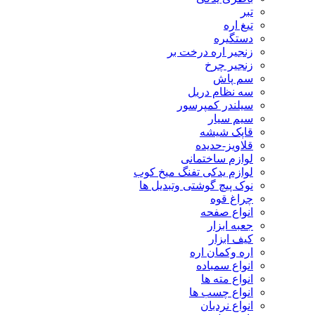
تبر
تیغ اره
دستگیره
زنجیر اره درخت بر
زنجیر چرخ
سم پاش
سه نظام دریل
سیلندر کمپرسور
سیم سیار
قاپک شیشه
قلاویز-حدیده
لوازم ساختمانی
لوازم یدکی تفنگ میخ کوب
نوک پیچ گوشتی وتبدیل ها
چراغ قوه
انواع صفحه
جعبه ابزار
کیف ابزار
اره وکمان اره
انواع سمباده
انواع مته ها
انواع چسب ها
انواع نردبان