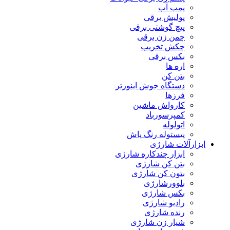
پمپ آب
پولیش برقی
پیچ گوشتی برقی
چمن زن برقی
چکش تخریب
بکس برقی
اره ها
بتن کن
دستگاه جوش اینورتر
فرزها
کارواش ماشین
کمپرسورباد
اتولوله
پیستوله رنگ پاش
ابزارآلات شارژی
ابزار چندکاره شارژی
بتن کن شارژی
بتون کن شارژی
بلوورشارژی
بکس شارژی
رادیو شارژی
رنده شارژی
شیار زن شارژی