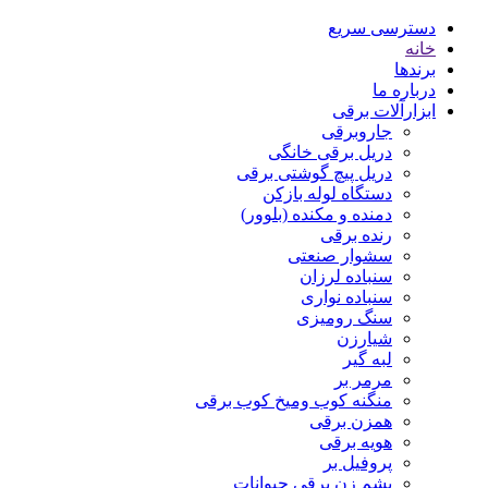
دسترسی سریع
خانه
برندها
درباره ما
ابزارآلات برقی
جاروبرقی
دریل برقی خانگی
دریل پیچ گوشتی برقی
دستگاه لوله بازکن
دمنده و مکنده (بلوور)
رنده برقی
سشوار صنعتی
سنباده لرزان
سنباده نواری
سنگ رومیزی
شیارزن
لبه گیر
مرمر بر
منگنه کوب ومیخ کوب برقی
همزن برقی
هویه برقی
پروفیل بر
پشم زن برقی حیوانات