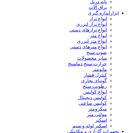
پایه دریل
یراق آلات
ابزاراندازه گیری
انواع تراز
انواع تراز لیزری
انواع ترازهای دستی
انواع متر
انواع متر لیزری
انواع مترهای دستی
صوت سنج
سایر محصولات
حرارت سنج دماسنج
مانومتر
کنترل فشار
گونیای نجاری
رطوبت سنج
انواع کولیس
کولیس دیجیتال
کولیس ساعتی
میکرومتر
مولتی متر
اسکنر
اسکنر لوله و سیم
تجهیزات گاراژی و مکانیکی