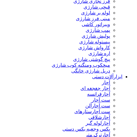
فرز نجاری شارژی
قیچی شارژی
لوله بر شارژی
مینی فرز شارژی
ویبراتور کاشی
پمپ شارژی
پولیش شارژی
پیستوله شارژی
کارواش شارژی
اره شارژی
پیچ گوشتی شارژی
میخکوب ومنگنه کوب شارژی
دریل شارژی خانگی
ابزارآلات دستی
آچار
آچار جغجغه ای
آچارفرانسه
ست آچار
ست آچارآلن
ست آچارستارهای
آچارشلاقی
آچارلوله گیر
بکس وجعبه بکس دستی
آچارترک متر