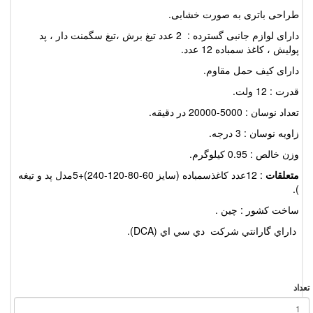
طراحی باتری به صورت خشابی.
دارای لوازم جانبی گسترده : 2 عدد تیغ برش ،تیغ سگمنت دار ، پد
پولیش ، کاغذ سمباده 12 عدد.
دارای کیف حمل مقاوم.
قدرت : 12 ولت.
تعداد نوسان : 5000-20000 در دقیقه.
زاویه نوسان : 3 درجه.
وزن خالص : 0.95 کیلوگرم.
متعلقات
: 12عدد کاغذسمباده (سایز 60-80-120-240)+5مدل پد و تیغه
).
ساخت کشور : چين .
داراي گارانتي شرکت دي سي اي (DCA).
داد