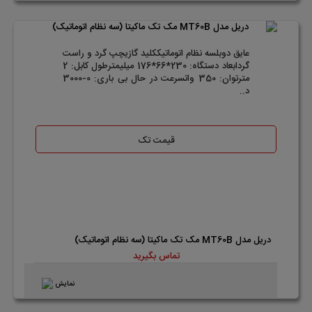
عایق دوبلسه نظام اتوماتیککلید گازیچپ گرد و راست
گردابعاد دستگاه: 230*66*176 میلیمترطول کابل: 2
مترتوان: 350 واتسرعت در حال بی باری: 0-3000
د..
قیمت تک
دریل مدل MT60B مک تک ماکیتا (سه نظام اتوماتیک)
تماس بگیرید
نمایش