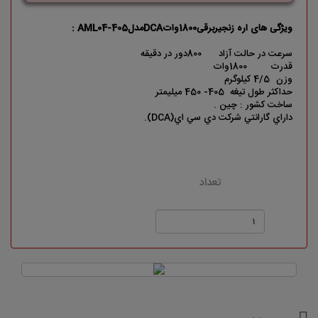
ویژگی های اره زنجیربرقی1800واتDCAمدلAML04-405 :
سرعت در حالت آزاد
800دور در دقیقه
قدرت
1800وات
وزن
4/5 کیلوگرم
حداکثر طول تیغه
405- 450 میلیمتر
ساخت کشور : چين .
داراي گارانتي شرکت دي سي اي(DCA).
تعداد