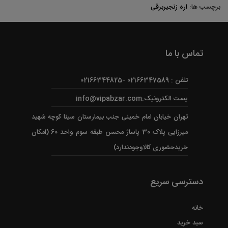
برچسب ها:
اره زنجیربرقی
تماس با ما
تلفن : 02166347589 -02166344825
پست الکترونیک:info@vipabzar.com
تهران خیابان امام خمینی جنب بیمارستان سینا کوچه شهید
میرزایی پلاک 30 پاساژ محسن طبقه سوم واحد 60 (امکان
خریدحضوری کالاوجودندارد)
دسترسی سریع
خانه
سبد خرید