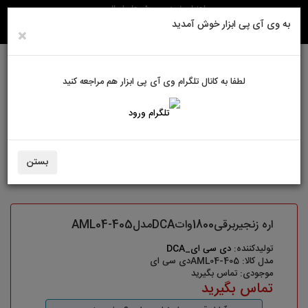
راهنمای خرید
روش های ارسال
به وی آی پی ابزار خوش آمدید
×
لطفا به کانال تلگرام وی آی پی ابزار هم مراجعه کنید
ورود به سایت
حساب کاربری من
سبد خرید
0
بستن
ابزارآلات برقی
اره زنجیربرقی1800واتDCAمدلAML04-405
اره زنجیربرقی1800واتDCAمدلAML04-405
تولیدکننده:
دی سی ای_DCA
مدل کالا: AML04-405دی سی ای
موجودی: تماس بگیرید
تماس بگیرید