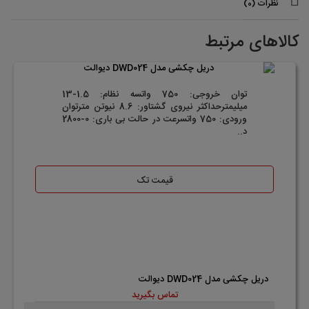
نظرات (0)
کالاهای مرتبط
توان خروجی: 750 واتسه نظام: 1.5-13
میلیمترحداکثر نیروی گشتاور: 8.6 نیوتن مترتوان
ورودی: 750 واتسرعت در حالت بی باری: 0-2800
د..
قیمت تک
دریل چکشی مدل DWD024 دیوالت
تماس بگیرید