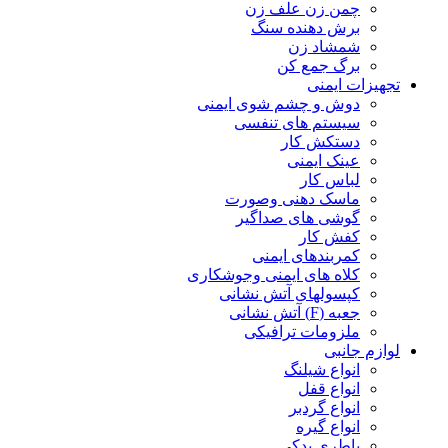
چمن زن علف زن
برش دهنده سنگ
شمشاد زن
برگ جمع کن
تجهیزات ایمنی
دوش و چشم شوی ایمنی
سیستم های تنفسی
دستکش کار
عینک ایمنی
لباس کار
ماسک دهنی وصورت
گوشی های صداگیر
کفش کار
کمربندهای ایمنی
کلاه های ایمنی وجوشکاری
کپسولهای آتش نشانی
جعبه (F) آتش نشانی
ملزومات ترافیکی
لوازم جانبی
انواع شیلنگ
انواع قفل
انواع گردبر
انواع گیره
باطری یدکی