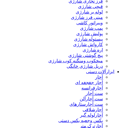
فرز نجاری شارژی
قیچی شارژی
لوله بر شارژی
مینی فرز شارژی
ویبراتور کاشی
پمپ شارژی
پولیش شارژی
پیستوله شارژی
کارواش شارژی
اره شارژی
پیچ گوشتی شارژی
میخکوب ومنگنه کوب شارژی
دریل شارژی خانگی
ابزارآلات دستی
آچار
آچار جغجغه ای
آچارفرانسه
ست آچار
ست آچارآلن
ست آچارستارهای
آچارشلاقی
آچارلوله گیر
بکس وجعبه بکس دستی
آچارترک متر