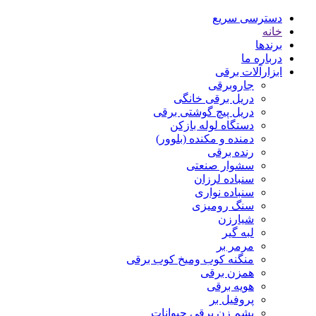
دسترسی سریع
خانه
برندها
درباره ما
ابزارآلات برقی
جاروبرقی
دریل برقی خانگی
دریل پیچ گوشتی برقی
دستگاه لوله بازکن
دمنده و مکنده (بلوور)
رنده برقی
سشوار صنعتی
سنباده لرزان
سنباده نواری
سنگ رومیزی
شیارزن
لبه گیر
مرمر بر
منگنه کوب ومیخ کوب برقی
همزن برقی
هویه برقی
پروفیل بر
پشم زن برقی حیوانات