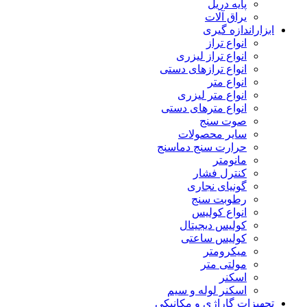
پایه دریل
یراق آلات
ابزاراندازه گیری
انواع تراز
انواع تراز لیزری
انواع ترازهای دستی
انواع متر
انواع متر لیزری
انواع مترهای دستی
صوت سنج
سایر محصولات
حرارت سنج دماسنج
مانومتر
کنترل فشار
گونیای نجاری
رطوبت سنج
انواع کولیس
کولیس دیجیتال
کولیس ساعتی
میکرومتر
مولتی متر
اسکنر
اسکنر لوله و سیم
تجهیزات گاراژی و مکانیکی