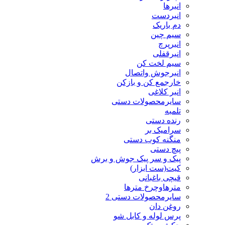
انبرها
انبردست
دم باریک
سیم چین
انبرپرچ
انبرقفلی
سیم لخت کن
انبرجوش واتصال
خارجمع کن و بازکن
انبر کلاغی
سایرمحصولات دستی
تلمبه
رنده دستی
سرامیک بر
منگنه کوب دستی
پیچ دستی
پیک و سر پیک جوش و برش
کیت(ست ابزار)
قیچی باغبانی
مترهاوچرخ مترها
سایرمحصولات دستی 2
روغن دان
پرس لوله و کابل شو