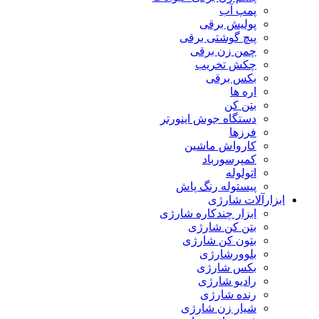
پمپ آب
پولیش برقی
پیچ گوشتی برقی
چمن زن برقی
چکش تخریب
بکس برقی
اره ها
بتن کن
دستگاه جوش اینورتر
فرزها
کارواش ماشین
کمپرسورباد
اتولوله
پیستوله رنگ پاش
ابزارآلات شارژی
ابزار چندکاره شارژی
بتن کن شارژی
بتون کن شارژی
بلوورشارژی
بکس شارژی
رادیو شارژی
رنده شارژی
شیار زن شارژی