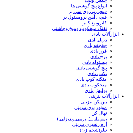
چکش وپتک
انواع پیچ گوشتی ها
قیچی پی وی سی بر
قیچی آهن برومفتول بر
کاتروتیغ کاتر
تفنگ میخکوب ومیخ وچاشنی
ابزارآلات بادی
دریل بادی
جغجغه بادی
فرز بادی
پرچ بادی
پیستوله بادی
پیچ گوشتی بادی
بکس بادی
منگنه کوب بادی
میخکوب بادی
پولیش بادی
ابزارآلات بنزینی
بتن کن بنزینی
موتور برق بنزینی
نهال کن
پمپ آب ( بنزینی و دیزلی )
اره زنجیری بنزینی
تیلر(شخم زن)