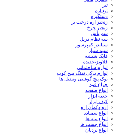
تبر
تیغ اره
دستگیره
زنجیر اره درخت بر
زنجیر چرخ
سم پاش
سه نظام دریل
سیلندر کمپرسور
سیم سیار
قاپک شیشه
قلاویز-حدیده
لوازم ساختمانی
لوازم یدکی تفنگ میخ کوب
نوک پیچ گوشتی وتبدیل ها
چراغ قوه
انواع صفحه
جعبه ابزار
کیف ابزار
اره وکمان اره
انواع سمباده
انواع مته ها
انواع چسب ها
انواع نردبان