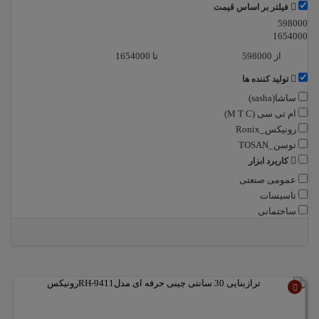
فیلتر بر اساس قیمت
598000
1654000
از
تا
تولید کننده ها
ساشا(sasha)
ام تی سی (M T C)
رونیکس_Ronix
توسن_TOSAN
کاربرد ابزار
عمومی صنعتی
تاسیسات
ساختمانی
ناموجود