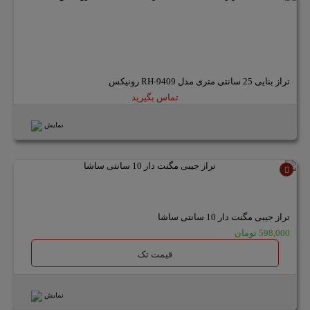
تراز بنایی 25 سانتی متری مدل RH-9409 رونیکس
تماس بگیرید
نمایش
ناموجود
تراز جیبی مگنت دار 10 سانتی ساشا
598,000 تومان
قیمت تک
نمایش