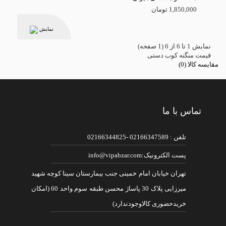
1,850,000 تومان
نمایش
نمايش 1 تا 6 از 6 (1 صفحه)
قیمت منگنه کوب دستی
مقایسه کالا (0)
تماس با ما
تلفن : 02166347589 -02166344825
پست الکترونیک:info@vipabzar.com
تهران خیابان امام خمینی جنب بیمارستان سینا کوچه شهید
میرزایی پلاک 30 پاساژ محسن طبقه سوم واحد 60 (امکان
خریدحضوری کالاوجودندارد)