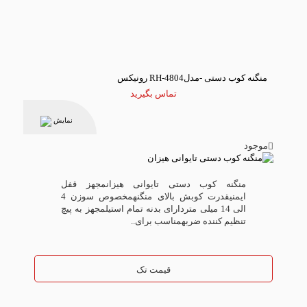
منگنه کوب دستی -مدلRH-4804 رونیکس
تماس بگیرید
نمایش
موجود
منگنه کوب دستی تایوانی هیزانمجهز قفل
ایمنیقدرت کوبش بالای منگنهمخصوص سوزن 4
الی 14 میلی متردارای بدنه تمام استیلمجهز به پیچ
تنظیم کننده ضربهمناسب برای..
قیمت تک