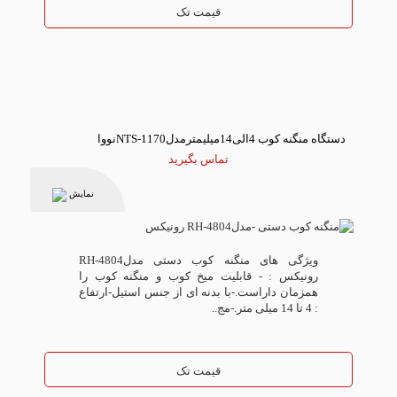
قیمت تک
دستگاه منگنه کوب 4الی14میلیمترمدلNTS-1170نووا
تماس بگیرید
نمایش
ویژگی های منگنه کوب دستی مدلRH-4804
رونیکس : - قابلیت میخ کوب و منگنه کوب را
همزمان داراست.-با بدنه ای از جنس استیل-ارتفاع
: 4 تا 14 میلی متر.-مج..
قیمت تک