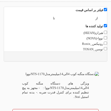
فیلتر بر اساس قیمت
از
تا
تولید کننده ها
هیزان(HIZAN)
نووا-(NOVA)
رونیکس_Ronix
توسن_TOSAN
ویژگی های دستگاه منگنه کوب
4الی14میلیمترمدلNTS-1170نووا : - مجهز به پیچ
تنظیم کننده برای کنترل قدرت ضربه .- بدنه تمام
استیل Stai..