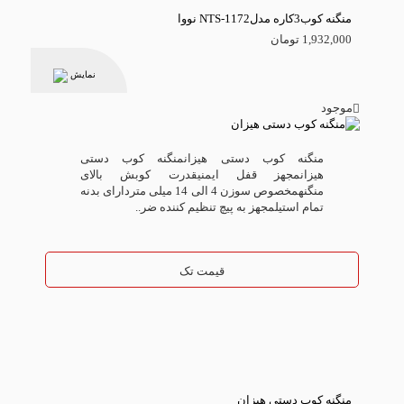
منگنه کوب3کاره مدلNTS-1172 نووا
1,932,000 تومان
نمایش
موجود
منگنه کوب دستی هیزانمنگنه کوب دستی
هیزانمجهز قفل ایمنیقدرت کوبش بالای
منگنهمخصوص سوزن 4 الی 14 میلی متردارای بدنه
تمام استیلمجهز به پیچ تنظیم کننده ضر..
قیمت تک
منگنه کوب دستی هیزان