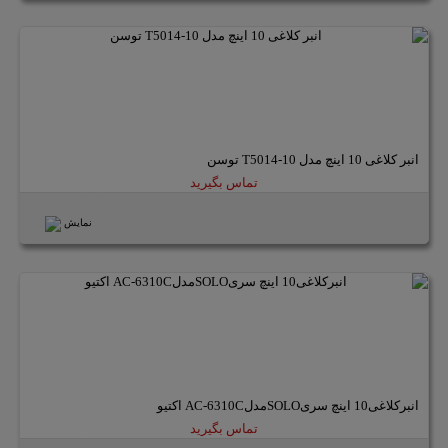
انبر کلاغی 10 اینچ مدل T5014-10 توسن
تماس بگیرید
نمایش
انبرکلاغی10 اینچ سریSOLOمدلAC-6310C اکتیو
تماس بگیرید