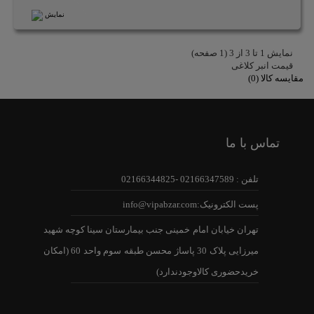
نمایش
نمايش 1 تا 3 از 3 (1 صفحه)
قیمت انبر کلاغی
مقایسه کالا (0)
تماس با ما
تلفن : 02166347589 -02166344825
پست الکترونیک:info@vipabzar.com
تهران خیابان امام خمینی جنب بیمارستان سینا کوچه شهید
میرزایی پلاک 30 پاساژ محسن طبقه سوم واحد 60 (امکان
خریدحضوری کالاوجودندارد)