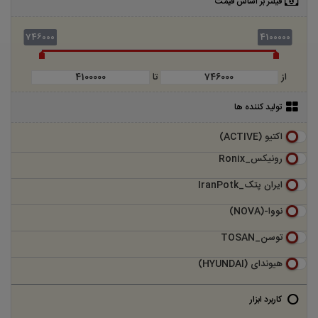
فیلتر بر اساس قیمت
746000
4100000
از
تا
تولید کننده ها
اکتیو (ACTIVE)
رونیکس_Ronix
ایران پتک_IranPotk
نووا-(NOVA)
توسن_TOSAN
هیوندای (HYUNDAI)
کاربرد ابزار