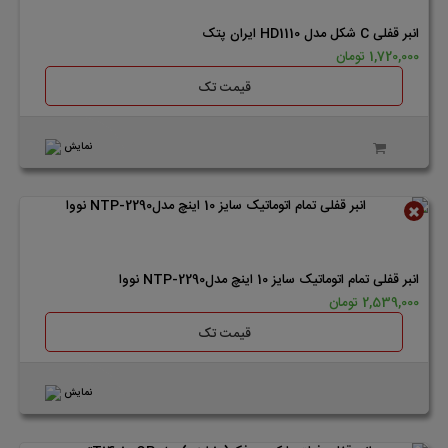
انبر قفلی C شکل مدل HD1110 ایران پتک
1,720,000 تومان
قیمت تک
نمایش
ناموجود
انبر قفلی تمام اتوماتیک سایز 10 اینچ مدلNTP-2290 نووا
2,539,000 تومان
قیمت تک
نمایش