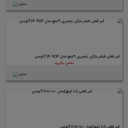
نمایش
انبر قفلی فیلتر بازکن زنجیری 9اینچ مدل T14-9CPتوسن
تماس بگیرید
نمایش
انبر قفلی (10 اینچ)مدل -T2011-10توسن