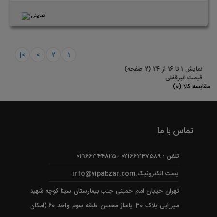
نمایش
>|
>
2
1
نمايش 1 تا 16 از 24 (2 صفحه)
قیمت انبرقفلی
مقایسه کالا (0)
تماس با ما
تلفن : 02166347589 -02166344825
پست الکترونیک:info@vipabzar.com
تهران خیابان امام خمینی جنب بیمارستان سینا کوچه شهید
میرزایی پلاک 30 پاساژ محسن طبقه سوم واحد 60 (امکان