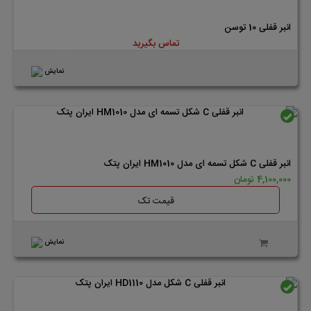
انبر قفلی 10 توسن
تماس بگیرید
نمایش
موجود
انبر قفلی C شکل تسمه ای مدل HM1010 ایران پتک
4,100,000 تومان
قیمت تک
نمایش
موجود