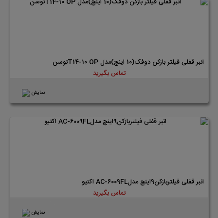
انبر قفلی فیلتر بازکن دوفک(10 اینچ)مدل T14-10 OPتوسن
تماس بگیرید
نمایش
انبر قفلی فیلتربازکن9اینچ مدلAC-6009FL اکتیو
تماس بگیرید
نمایش