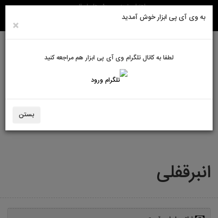
راهنمای خرید
روش های ارسال
به وی آی پی ابزار خوش آمدید
×
لطفا به کانال تلگرام وی آی پی ابزار هم مراجعه کنید
ورود به سایت
حساب کاربری من
سبد خرید
0
بستن
ابزارآلات دستی
انبرها
انبرقفلی
انبرقفلی