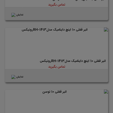
تماس بگیرید
نمایش
انبر قفلی 10 اینچ داینامیک مدلRH-1413رونیکس
تماس بگیرید
نمایش