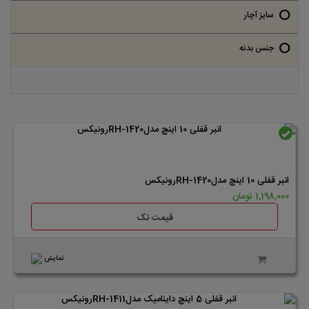
خانگی
سایز آچار
عمومی صنعتی
5 اینچ- 125میلیمتر
جنس بدنه
7 اینچ - 175 میلیمتر
کروم - مولییدن
10 اینچ - 250 میلیمتر
فولاد ضد زنگ
موجود
انبر قفلی 10 اینچ مدلRH-1420رونیکس
1,198,000 تومان
قیمت تک
نمایش