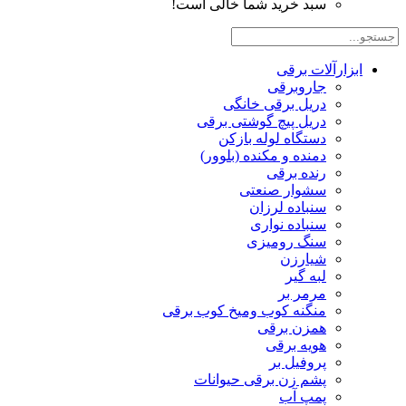
سبد خرید شما خالی است!
ابزارآلات برقی
جاروبرقی
دریل برقی خانگی
دریل پیچ گوشتی برقی
دستگاه لوله بازکن
دمنده و مکنده (بلوور)
رنده برقی
سشوار صنعتی
سنباده لرزان
سنباده نواری
سنگ رومیزی
شیارزن
لبه گیر
مرمر بر
منگنه کوب ومیخ کوب برقی
همزن برقی
هویه برقی
پروفیل بر
پشم زن برقی حیوانات
پمپ آب