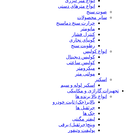
انواع متر لیزری
انواع مترهای دستی
صوت سنج
سایر محصولات
حرارت سنج دماسنج
مانومتر
کنترل فشار
گونیای نجاری
رطوبت سنج
انواع کولیس
کولیس دیجیتال
کولیس ساعتی
میکرومتر
مولتی متر
اسکنر
اسکنر لوله و سیم
تجهیزات گاراژی و مکانیکی
انواع بالا برنده ها
بالابر(جک) ثابت خودرو
جرثقیل ها
جک ها
لیفتر مگنتی
وینچ(جرثقیل) برقی
پولیفت وتیفور