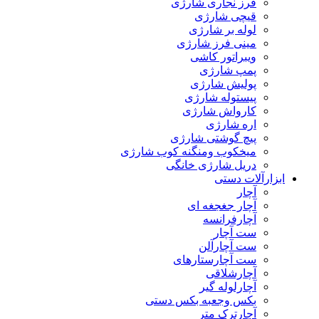
فرز نجاری شارژی
قیچی شارژی
لوله بر شارژی
مینی فرز شارژی
ویبراتور کاشی
پمپ شارژی
پولیش شارژی
پیستوله شارژی
کارواش شارژی
اره شارژی
پیچ گوشتی شارژی
میخکوب ومنگنه کوب شارژی
دریل شارژی خانگی
ابزارآلات دستی
آچار
آچار جغجغه ای
آچارفرانسه
ست آچار
ست آچارآلن
ست آچارستارهای
آچارشلاقی
آچارلوله گیر
بکس وجعبه بکس دستی
آچارترک متر