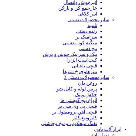
انبرجوش واتصال
خارجمع کن و بازکن
انبر کلاغی
سایرمحصولات دستی
تلمبه
رنده دستی
سرامیک بر
منگنه کوب دستی
پیچ دستی
پیک و سر پیک جوش و برش
کیت(ست ابزار)
قیچی باغبانی
مترهاوچرخ مترها
سایرمحصولات دستی 2
روغن دان
پرس لوله و کابل شو
چکش وپتک
انواع پیچ گوشتی ها
قیچی پی وی سی بر
قیچی آهن برومفتول بر
کاتروتیغ کاتر
تفنگ میخکوب ومیخ وچاشنی
ابزارآلات بادی
دریل بادی