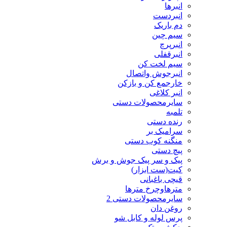
انبرها
انبردست
دم باریک
سیم چین
انبرپرچ
انبرقفلی
سیم لخت کن
انبرجوش واتصال
خارجمع کن و بازکن
انبر کلاغی
سایرمحصولات دستی
تلمبه
رنده دستی
سرامیک بر
منگنه کوب دستی
پیچ دستی
پیک و سر پیک جوش و برش
کیت(ست ابزار)
قیچی باغبانی
مترهاوچرخ مترها
سایرمحصولات دستی 2
روغن دان
پرس لوله و کابل شو