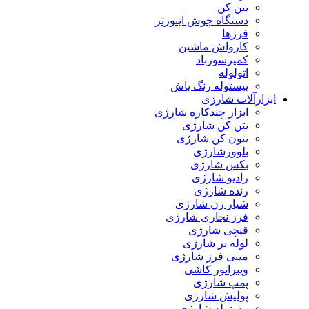
بتن کن
دستگاه جوش اینورتر
فرزها
کارواش ماشین
کمپرسورباد
اتولوله
پیستوله رنگ پاش
ابزارآلات شارژی
ابزار چندکاره شارژی
بتن کن شارژی
بتون کن شارژی
بلوورشارژی
بکس شارژی
رادیو شارژی
رنده شارژی
شیار زن شارژی
فرز نجاری شارژی
قیچی شارژی
لوله بر شارژی
مینی فرز شارژی
ویبراتور کاشی
پمپ شارژی
پولیش شارژی
پیستوله شارژی