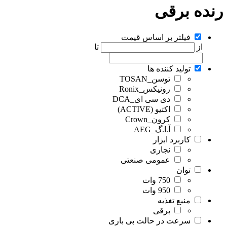
رنده برقی
فیلتر بر اساس قیمت
از
تا
تولید کننده ها
توسن_TOSAN
رونیکس_Ronix
دی سی ای_DCA
اکتیو (ACTIVE)
کرون_Crown
آ.ا.گ_AEG
کاربرد ابزار
نجاری
عمومی صنعتی
توان
750 وات
950 وات
منبع تغذیه
برقی
سرعت در حالت بی باری