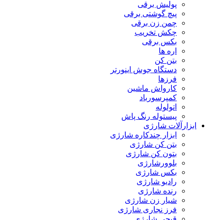
پولیش برقی
پیچ گوشتی برقی
چمن زن برقی
چکش تخریب
بکس برقی
اره ها
بتن کن
دستگاه جوش اینورتر
فرزها
کارواش ماشین
کمپرسورباد
اتولوله
پیستوله رنگ پاش
ابزارآلات شارژی
ابزار چندکاره شارژی
بتن کن شارژی
بتون کن شارژی
بلوورشارژی
بکس شارژی
رادیو شارژی
رنده شارژی
شیار زن شارژی
فرز نجاری شارژی
قیچی شارژی