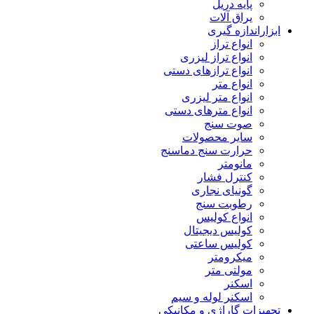
پایه دریل
یراق آلات
ابزاراندازه گیری
انواع تراز
انواع تراز لیزری
انواع ترازهای دستی
انواع متر
انواع متر لیزری
انواع مترهای دستی
صوت سنج
سایر محصولات
حرارت سنج دماسنج
مانومتر
کنترل فشار
گونیای نجاری
رطوبت سنج
انواع کولیس
کولیس دیجیتال
کولیس ساعتی
میکرومتر
مولتی متر
اسکنر
اسکنر لوله و سیم
تجهیزات گاراژی و مکانیکی