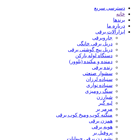
دسترسی سریع
خانه
برندها
درباره ما
ابزارآلات برقی
جاروبرقی
دریل برقی خانگی
دریل پیچ گوشتی برقی
دستگاه لوله بازکن
دمنده و مکنده (بلوور)
رنده برقی
سشوار صنعتی
سنباده لرزان
سنباده نواری
سنگ رومیزی
شیارزن
لبه گیر
مرمر بر
منگنه کوب ومیخ کوب برقی
همزن برقی
هویه برقی
پروفیل بر
پشم زن برقی حیوانات