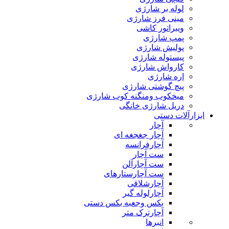
لوله بر شارژی
مینی فرز شارژی
ویبراتور کاشی
پمپ شارژی
پولیش شارژی
پیستوله شارژی
کارواش شارژی
اره شارژی
پیچ گوشتی شارژی
میخکوب ومنگنه کوب شارژی
دریل شارژی خانگی
ابزارآلات دستی
آچار
آچار جغجغه ای
آچارفرانسه
ست آچار
ست آچارآلن
ست آچارستارهای
آچارشلاقی
آچارلوله گیر
بکس وجعبه بکس دستی
آچارترک متر
انبرها