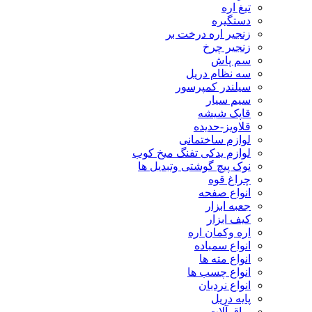
تیغ اره
دستگیره
زنجیر اره درخت بر
زنجیر چرخ
سم پاش
سه نظام دریل
سیلندر کمپرسور
سیم سیار
قاپک شیشه
قلاویز-حدیده
لوازم ساختمانی
لوازم یدکی تفنگ میخ کوب
نوک پیچ گوشتی وتبدیل ها
چراغ قوه
انواع صفحه
جعبه ابزار
کیف ابزار
اره وکمان اره
انواع سمباده
انواع مته ها
انواع چسب ها
انواع نردبان
پایه دریل
یراق آلات