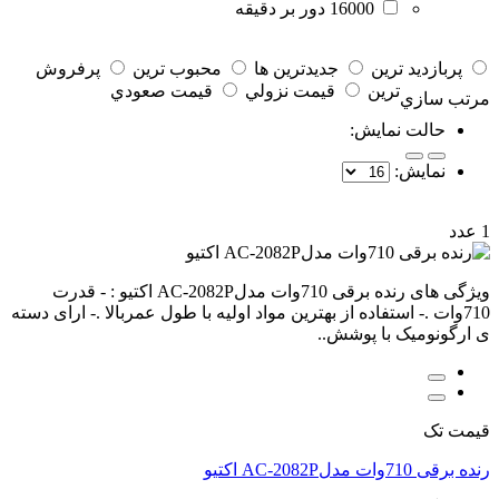
16000 دور بر دقیقه
پربازديد ترين
جديدترين ها
محبوب ترين
پرفروش
ترين
قيمت نزولي
قيمت صعودي
مرتب سازي
حالت نمايش:
نمايش:
1 عدد
ویژگی های رنده برقی 710وات مدلAC-2082P اکتیو : - قدرت
710وات .- استفاده از بهترین مواد اولیه با طول عمربالا .- ارای دسته
ی ارگونومیک با پوشش..
قیمت تک
رنده برقی 710وات مدلAC-2082P اکتیو