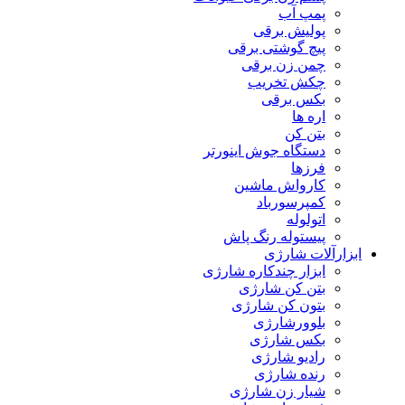
پمپ آب
پولیش برقی
پیچ گوشتی برقی
چمن زن برقی
چکش تخریب
بکس برقی
اره ها
بتن کن
دستگاه جوش اینورتر
فرزها
کارواش ماشین
کمپرسورباد
اتولوله
پیستوله رنگ پاش
ابزارآلات شارژی
ابزار چندکاره شارژی
بتن کن شارژی
بتون کن شارژی
بلوورشارژی
بکس شارژی
رادیو شارژی
رنده شارژی
شیار زن شارژی