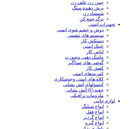
چمن زن علف زن
برش دهنده سنگ
شمشاد زن
برگ جمع کن
تجهیزات ایمنی
دوش و چشم شوی ایمنی
سیستم های تنفسی
دستکش کار
عینک ایمنی
لباس کار
ماسک دهنی وصورت
گوشی های صداگیر
کفش کار
کمربندهای ایمنی
کلاه های ایمنی وجوشکاری
کپسولهای آتش نشانی
جعبه (F) آتش نشانی
ملزومات ترافیکی
لوازم جانبی
انواع شیلنگ
انواع قفل
انواع گردبر
انواع گیره
باطری یدکی