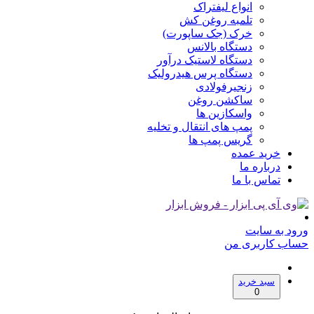
انواع لیفتراک
تلمبه روغن کش
خرک (جک ساپورت)
دستگاه بالانس
دستگاه لاستیک درآور
دستگاه پرس هیدرولیک
زنجیرفولادی
ساکشن روغن
واسکازین ها
پمپ های انتقال و تخلیه
گریس پمپ ها
خرید عمده
درباره ما
تماس با ما
ورود به سایت
حساب کاربری من
سبد خرید
0