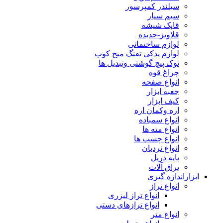
سیلندر کمپرسور
سیم سیار
قاپک شیشه
قلاویز-حدیده
لوازم ساختمانی
لوازم یدکی تفنگ میخ کوب
نوک پیچ گوشتی وتبدیل ها
چراغ قوه
انواع صفحه
جعبه ابزار
کیف ابزار
اره وکمان اره
انواع سمباده
انواع مته ها
انواع چسب ها
انواع نردبان
پایه دریل
یراق آلات
ابزاراندازه گیری
انواع تراز
انواع تراز لیزری
انواع ترازهای دستی
انواع متر