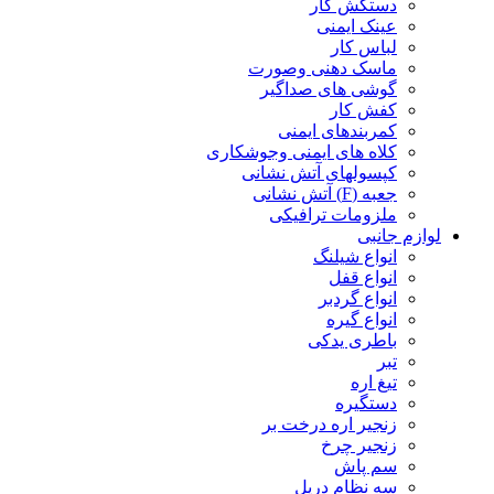
دستکش کار
عینک ایمنی
لباس کار
ماسک دهنی وصورت
گوشی های صداگیر
کفش کار
کمربندهای ایمنی
کلاه های ایمنی وجوشکاری
کپسولهای آتش نشانی
جعبه (F) آتش نشانی
ملزومات ترافیکی
لوازم جانبی
انواع شیلنگ
انواع قفل
انواع گردبر
انواع گیره
باطری یدکی
تبر
تیغ اره
دستگیره
زنجیر اره درخت بر
زنجیر چرخ
سم پاش
سه نظام دریل