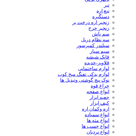
تبر
تیغ اره
دستگیره
زنجیر اره درخت بر
زنجیر چرخ
سم پاش
سه نظام دریل
سیلندر کمپرسور
سیم سیار
قاپک شیشه
قلاویز-حدیده
لوازم ساختمانی
لوازم یدکی تفنگ میخ کوب
نوک پیچ گوشتی وتبدیل ها
چراغ قوه
انواع صفحه
جعبه ابزار
کیف ابزار
اره وکمان اره
انواع سمباده
انواع مته ها
انواع چسب ها
انواع نردبان