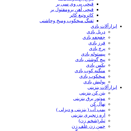
قیچی پی وی سی بر
قیچی آهن برومفتول بر
کاتروتیغ کاتر
تفنگ میخکوب ومیخ وچاشنی
ابزارآلات بادی
دریل بادی
جغجغه بادی
فرز بادی
پرچ بادی
پیستوله بادی
پیچ گوشتی بادی
بکس بادی
منگنه کوب بادی
میخکوب بادی
پولیش بادی
ابزارآلات بنزینی
بتن کن بنزینی
موتور برق بنزینی
نهال کن
پمپ آب ( بنزینی و دیزلی )
اره زنجیری بنزینی
تیلر(شخم زن)
چمن زن علف زن