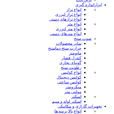
ابزاراندازه گیری
انواع تراز
انواع تراز لیزری
انواع ترازهای دستی
انواع متر
انواع متر لیزری
انواع مترهای دستی
صوت سنج
سایر محصولات
حرارت سنج دماسنج
مانومتر
کنترل فشار
گونیای نجاری
رطوبت سنج
انواع کولیس
کولیس دیجیتال
کولیس ساعتی
میکرومتر
مولتی متر
اسکنر
اسکنر لوله و سیم
تجهیزات گاراژی و مکانیکی
انواع بالا برنده ها