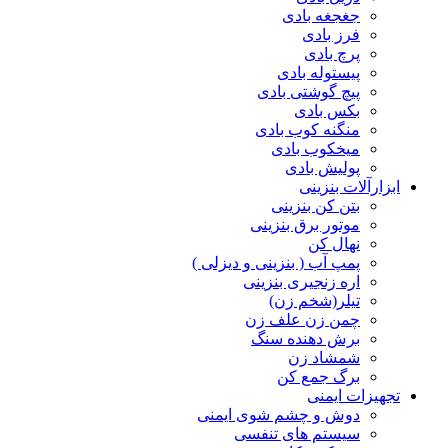
جغجغه بادی
فرز بادی
پرچ بادی
پیستوله بادی
پیچ گوشتی بادی
بکس بادی
منگنه کوب بادی
میخکوب بادی
پولیش بادی
ابزارآلات بنزینی
بتن کن بنزینی
موتور برق بنزینی
نهال کن
پمپ آب ( بنزینی و دیزلی )
اره زنجیری بنزینی
تیلر(شخم زن)
چمن زن علف زن
برش دهنده سنگ
شمشاد زن
برگ جمع کن
تجهیزات ایمنی
دوش و چشم شوی ایمنی
سیستم های تنفسی