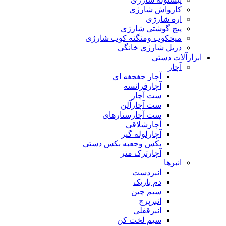
کارواش شارژی
اره شارژی
پیچ گوشتی شارژی
میخکوب ومنگنه کوب شارژی
دریل شارژی خانگی
ابزارآلات دستی
آچار
آچار جغجغه ای
آچارفرانسه
ست آچار
ست آچارآلن
ست آچارستارهای
آچارشلاقی
آچارلوله گیر
بکس وجعبه بکس دستی
آچارترک متر
انبرها
انبردست
دم باریک
سیم چین
انبرپرچ
انبرقفلی
سیم لخت کن