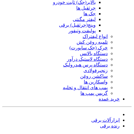
بالابر(جک) ثابت خودرو
جرثقیل ها
جک ها
لیفتر مگنتی
وینچ(جرثقیل) برقی
پولیفت وتیفور
انواع لیفتراک
تلمبه روغن کش
خرک (جک ساپورت)
دستگاه بالانس
دستگاه لاستیک درآور
دستگاه پرس هیدرولیک
زنجیرفولادی
ساکشن روغن
واسکازین ها
پمپ های انتقال و تخلیه
گریس پمپ ها
خرید عمده
ابزارآلات برقی
رنده برقی