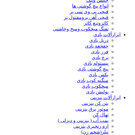
چکش وپتک
انواع پیچ گوشتی ها
قیچی پی وی سی بر
قیچی آهن برومفتول بر
کاتروتیغ کاتر
تفنگ میخکوب ومیخ وچاشنی
ابزارآلات بادی
دریل بادی
جغجغه بادی
فرز بادی
پرچ بادی
پیستوله بادی
پیچ گوشتی بادی
بکس بادی
منگنه کوب بادی
میخکوب بادی
پولیش بادی
ابزارآلات بنزینی
بتن کن بنزینی
موتور برق بنزینی
نهال کن
پمپ آب ( بنزینی و دیزلی )
اره زنجیری بنزینی
تیلر(شخم زن)