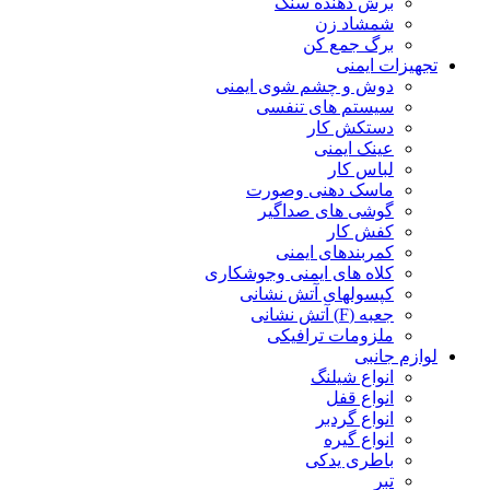
برش دهنده سنگ
شمشاد زن
برگ جمع کن
تجهیزات ایمنی
دوش و چشم شوی ایمنی
سیستم های تنفسی
دستکش کار
عینک ایمنی
لباس کار
ماسک دهنی وصورت
گوشی های صداگیر
کفش کار
کمربندهای ایمنی
کلاه های ایمنی وجوشکاری
کپسولهای آتش نشانی
جعبه (F) آتش نشانی
ملزومات ترافیکی
لوازم جانبی
انواع شیلنگ
انواع قفل
انواع گردبر
انواع گیره
باطری یدکی
تبر