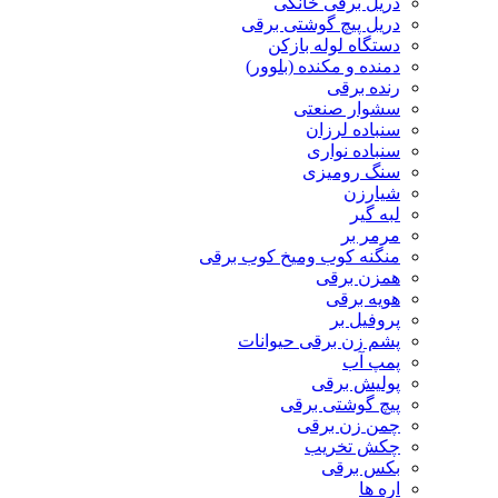
دریل برقی خانگی
دریل پیچ گوشتی برقی
دستگاه لوله بازکن
دمنده و مکنده (بلوور)
رنده برقی
سشوار صنعتی
سنباده لرزان
سنباده نواری
سنگ رومیزی
شیارزن
لبه گیر
مرمر بر
منگنه کوب ومیخ کوب برقی
همزن برقی
هویه برقی
پروفیل بر
پشم زن برقی حیوانات
پمپ آب
پولیش برقی
پیچ گوشتی برقی
چمن زن برقی
چکش تخریب
بکس برقی
اره ها