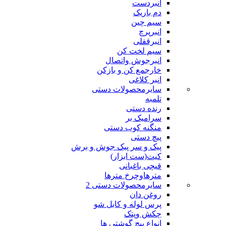
انبردست
دم باریک
سیم چین
انبرپرچ
انبرقفلی
سیم لخت کن
انبرجوش واتصال
خارجمع کن و بازکن
انبر کلاغی
سایرمحصولات دستی
تلمبه
رنده دستی
سرامیک بر
منگنه کوب دستی
پیچ دستی
پیک و سر پیک جوش و برش
کیت(ست ابزار)
قیچی باغبانی
مترهاوچرخ مترها
سایرمحصولات دستی 2
روغن دان
پرس لوله و کابل شو
چکش وپتک
انواع پیچ گوشتی ها