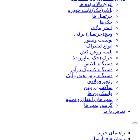
انواع بالا برنده ها
بالابر(جک) ثابت خودرو
جرثقیل ها
جک ها
لیفتر مگنتی
وینچ(جرثقیل) برقی
پولیفت وتیفور
انواع لیفتراک
تلمبه روغن کش
خرک (جک ساپورت)
دستگاه بالانس
دستگاه لاستیک درآور
دستگاه پرس هیدرولیک
زنجیرفولادی
ساکشن روغن
واسکازین ها
پمپ های انتقال و تخلیه
گریس پمپ ها
تماس با ما
راهنمای خرید
روش های ارسال