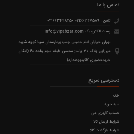
تماس با ما
تلفن : 02166347589 -02166344825
پست الکترونیک:info@vipabzar.com
تهران خیابان امام خمینی جنب بیمارستان سینا کوچه شهید
میرزایی پلاک 30 پاساژ محسن طبقه سوم واحد 60 (امکان
خریدحضوری کالاوجودندارد)
دسترسی سریع
خانه
سبد خرید
حساب کاربری من
شرایط ارسال کالا
شرایط بازگشت کالا