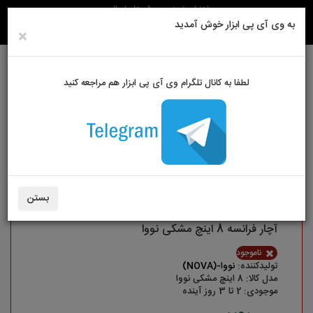
راهنمای خرید
روش های ارسال
به وی آی پی ابزار خوش آمدید
×
لطفا به کانال تلگرام وی آی پی ابزار هم مراجعه کنید
ورود به سایت
حساب کاربری من
سبد خرید
0
آچار
آچار فرانسه 8 اینچ مشکی نووا
بستن
آچار فرانسه 8 اینچ مشکی نووا
ناموجود
تولیدکننده:
نووا-(NOVA)
مدل کالا: 8 اینچ مشکی نووا
موجودی: 2 تا 3 روز آینده