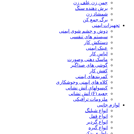
چمن زن علف زن
برش دهنده سنگ
شمشاد زن
برگ جمع کن
تجهیزات ایمنی
دوش و چشم شوی ایمنی
سیستم های تنفسی
دستکش کار
عینک ایمنی
لباس کار
ماسک دهنی وصورت
گوشی های صداگیر
کفش کار
کمربندهای ایمنی
کلاه های ایمنی وجوشکاری
کپسولهای آتش نشانی
جعبه (F) آتش نشانی
ملزومات ترافیکی
لوازم جانبی
انواع شیلنگ
انواع قفل
انواع گردبر
انواع گیره
باطری یدکی