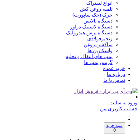
انواع لیفتراک
تلمبه روغن کش
خرک (جک ساپورت)
دستگاه بالانس
دستگاه لاستیک درآور
دستگاه پرس هیدرولیک
زنجیرفولادی
ساکشن روغن
واسکازین ها
پمپ های انتقال و تخلیه
گریس پمپ ها
خرید عمده
درباره ما
تماس با ما
ورود به سایت
حساب کاربری من
سبد خرید
0