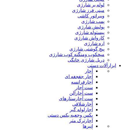
لوله بر شارژی
مینی فرز شارژی
ویبراتور کاشی
پمپ شارژی
پولیش شارژی
پیستوله شارژی
کارواش شارژی
اره شارژی
پیچ گوشتی شارژی
میخکوب ومنگنه کوب شارژی
دریل شارژی خانگی
ابزارآلات دستی
آچار
آچار جغجغه ای
آچارفرانسه
ست آچار
ست آچارآلن
ست آچارستارهای
آچارشلاقی
آچارلوله گیر
بکس وجعبه بکس دستی
آچارترک متر
انبرها