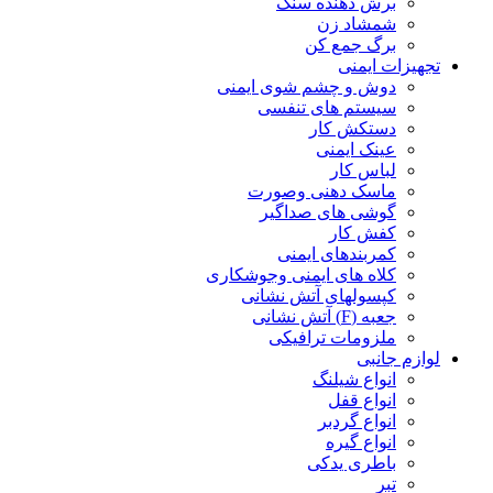
برش دهنده سنگ
شمشاد زن
برگ جمع کن
تجهیزات ایمنی
دوش و چشم شوی ایمنی
سیستم های تنفسی
دستکش کار
عینک ایمنی
لباس کار
ماسک دهنی وصورت
گوشی های صداگیر
کفش کار
کمربندهای ایمنی
کلاه های ایمنی وجوشکاری
کپسولهای آتش نشانی
جعبه (F) آتش نشانی
ملزومات ترافیکی
لوازم جانبی
انواع شیلنگ
انواع قفل
انواع گردبر
انواع گیره
باطری یدکی
تبر