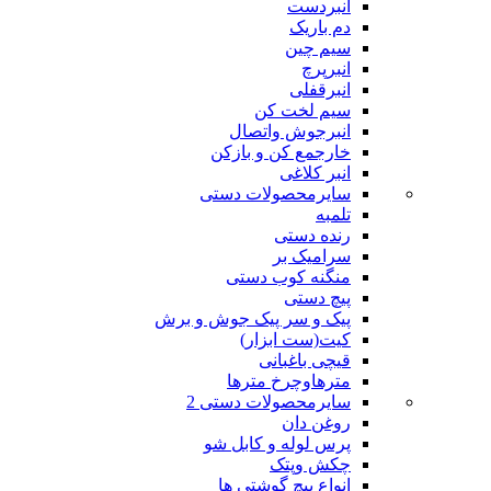
انبردست
دم باریک
سیم چین
انبرپرچ
انبرقفلی
سیم لخت کن
انبرجوش واتصال
خارجمع کن و بازکن
انبر کلاغی
سایرمحصولات دستی
تلمبه
رنده دستی
سرامیک بر
منگنه کوب دستی
پیچ دستی
پیک و سر پیک جوش و برش
کیت(ست ابزار)
قیچی باغبانی
مترهاوچرخ مترها
سایرمحصولات دستی 2
روغن دان
پرس لوله و کابل شو
چکش وپتک
انواع پیچ گوشتی ها