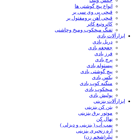
چکش وپتک
انواع پیچ گوشتی ها
قیچی پی وی سی بر
قیچی آهن برومفتول بر
کاتروتیغ کاتر
تفنگ میخکوب ومیخ وچاشنی
ابزارآلات بادی
دریل بادی
جغجغه بادی
فرز بادی
پرچ بادی
پیستوله بادی
پیچ گوشتی بادی
بکس بادی
منگنه کوب بادی
میخکوب بادی
پولیش بادی
ابزارآلات بنزینی
بتن کن بنزینی
موتور برق بنزینی
نهال کن
پمپ آب ( بنزینی و دیزلی )
اره زنجیری بنزینی
تیلر(شخم زن)