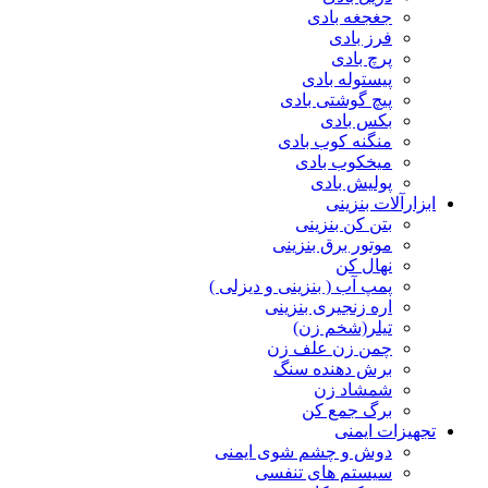
جغجغه بادی
فرز بادی
پرچ بادی
پیستوله بادی
پیچ گوشتی بادی
بکس بادی
منگنه کوب بادی
میخکوب بادی
پولیش بادی
ابزارآلات بنزینی
بتن کن بنزینی
موتور برق بنزینی
نهال کن
پمپ آب ( بنزینی و دیزلی )
اره زنجیری بنزینی
تیلر(شخم زن)
چمن زن علف زن
برش دهنده سنگ
شمشاد زن
برگ جمع کن
تجهیزات ایمنی
دوش و چشم شوی ایمنی
سیستم های تنفسی