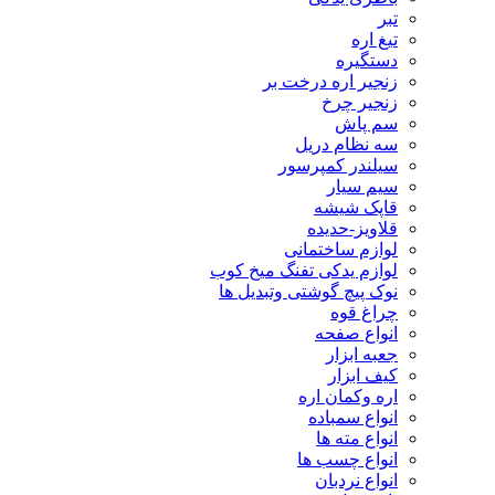
تبر
تیغ اره
دستگیره
زنجیر اره درخت بر
زنجیر چرخ
سم پاش
سه نظام دریل
سیلندر کمپرسور
سیم سیار
قاپک شیشه
قلاویز-حدیده
لوازم ساختمانی
لوازم یدکی تفنگ میخ کوب
نوک پیچ گوشتی وتبدیل ها
چراغ قوه
انواع صفحه
جعبه ابزار
کیف ابزار
اره وکمان اره
انواع سمباده
انواع مته ها
انواع چسب ها
انواع نردبان