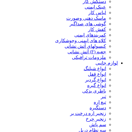
دستکش کار
عینک ایمنی
لباس کار
ماسک دهنی وصورت
گوشی های صداگیر
کفش کار
کمربندهای ایمنی
کلاه های ایمنی وجوشکاری
کپسولهای آتش نشانی
جعبه (F) آتش نشانی
ملزومات ترافیکی
لوازم جانبی
انواع شیلنگ
انواع قفل
انواع گردبر
انواع گیره
باطری یدکی
تبر
تیغ اره
دستگیره
زنجیر اره درخت بر
زنجیر چرخ
سم پاش
سه نظام دریل