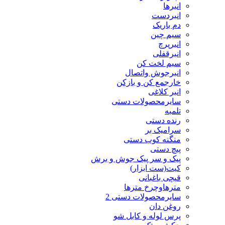
انبرها
انبردست
دم باریک
سیم چین
انبرپرچ
انبرقفلی
سیم لخت کن
انبرجوش واتصال
خارجمع کن و بازکن
انبر کلاغی
سایرمحصولات دستی
تلمبه
رنده دستی
سرامیک بر
منگنه کوب دستی
پیچ دستی
پیک و سر پیک جوش و برش
کیت(ست ابزار)
قیچی باغبانی
مترهاوچرخ مترها
سایرمحصولات دستی 2
روغن دان
پرس لوله و کابل شو