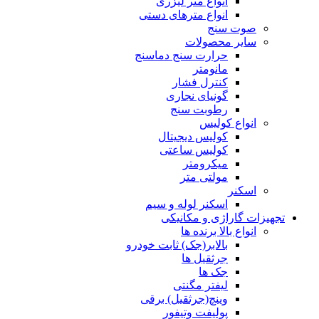
انواع متر لیزری
انواع مترهای دستی
صوت سنج
سایر محصولات
حرارت سنج دماسنج
مانومتر
کنترل فشار
گونیای نجاری
رطوبت سنج
انواع کولیس
کولیس دیجیتال
کولیس ساعتی
میکرومتر
مولتی متر
اسکنر
اسکنر لوله و سیم
تجهیزات گاراژی و مکانیکی
انواع بالا برنده ها
بالابر(جک) ثابت خودرو
جرثقیل ها
جک ها
لیفتر مگنتی
وینچ(جرثقیل) برقی
پولیفت وتیفور