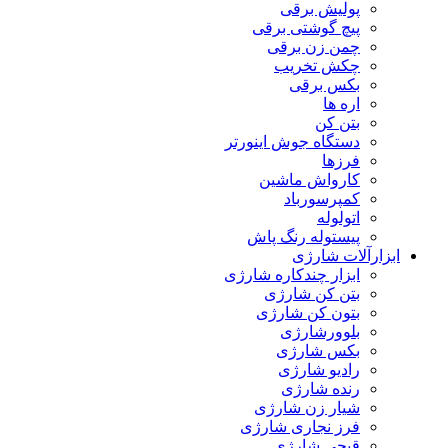
پولیش برقی
پیچ گوشتی برقی
چمن زن برقی
چکش تخریب
بکس برقی
اره ها
بتن کن
دستگاه جوش اینورتر
فرزها
کارواش ماشین
کمپرسورباد
اتولوله
پیستوله رنگ پاش
ابزارآلات شارژی
ابزار چندکاره شارژی
بتن کن شارژی
بتون کن شارژی
بلوورشارژی
بکس شارژی
رادیو شارژی
رنده شارژی
شیار زن شارژی
فرز نجاری شارژی
قیچی شارژی