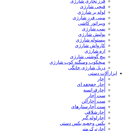
فرز نجاری شارژی
قیچی شارژی
لوله بر شارژی
مینی فرز شارژی
ویبراتور کاشی
پمپ شارژی
پولیش شارژی
پیستوله شارژی
کارواش شارژی
اره شارژی
پیچ گوشتی شارژی
میخکوب ومنگنه کوب شارژی
دریل شارژی خانگی
ابزارآلات دستی
آچار
آچار جغجغه ای
آچارفرانسه
ست آچار
ست آچارآلن
ست آچارستارهای
آچارشلاقی
آچارلوله گیر
بکس وجعبه بکس دستی
آچارترک متر