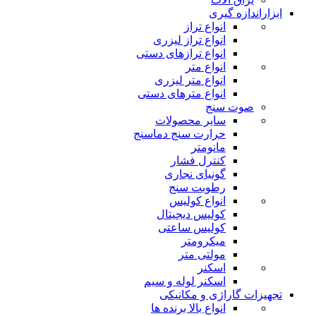
ابزاراندازه گیری
انواع تراز
انواع تراز لیزری
انواع ترازهای دستی
انواع متر
انواع متر لیزری
انواع مترهای دستی
صوت سنج
سایر محصولات
حرارت سنج دماسنج
مانومتر
کنترل فشار
گونیای نجاری
رطوبت سنج
انواع کولیس
کولیس دیجیتال
کولیس ساعتی
میکرومتر
مولتی متر
اسکنر
اسکنر لوله و سیم
تجهیزات گاراژی و مکانیکی
انواع بالا برنده ها