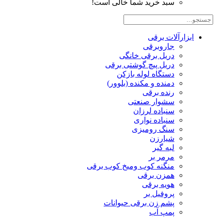
سبد خرید شما خالی است!
ابزارآلات برقی
جاروبرقی
دریل برقی خانگی
دریل پیچ گوشتی برقی
دستگاه لوله بازکن
دمنده و مکنده (بلوور)
رنده برقی
سشوار صنعتی
سنباده لرزان
سنباده نواری
سنگ رومیزی
شیارزن
لبه گیر
مرمر بر
منگنه کوب ومیخ کوب برقی
همزن برقی
هویه برقی
پروفیل بر
پشم زن برقی حیوانات
پمپ آب