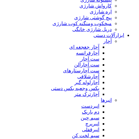
کارواش شارژی
اره شارژی
پیچ گوشتی شارژی
میخکوب ومنگنه کوب شارژی
دریل شارژی خانگی
ابزارآلات دستی
آچار
آچار جغجغه ای
آچارفرانسه
ست آچار
ست آچارآلن
ست آچارستارهای
آچارشلاقی
آچارلوله گیر
بکس وجعبه بکس دستی
آچارترک متر
انبرها
انبردست
دم باریک
سیم چین
انبرپرچ
انبرقفلی
سیم لخت کن