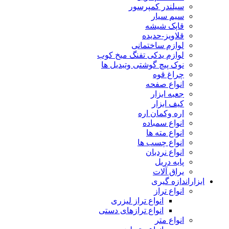
سیلندر کمپرسور
سیم سیار
قاپک شیشه
قلاویز-حدیده
لوازم ساختمانی
لوازم یدکی تفنگ میخ کوب
نوک پیچ گوشتی وتبدیل ها
چراغ قوه
انواع صفحه
جعبه ابزار
کیف ابزار
اره وکمان اره
انواع سمباده
انواع مته ها
انواع چسب ها
انواع نردبان
پایه دریل
یراق آلات
ابزاراندازه گیری
انواع تراز
انواع تراز لیزری
انواع ترازهای دستی
انواع متر