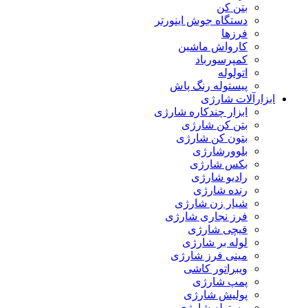
بتن کن
دستگاه جوش اینورتر
فرزها
کارواش ماشین
کمپرسورباد
اتولوله
پیستوله رنگ پاش
ابزارآلات شارژی
ابزار چندکاره شارژی
بتن کن شارژی
بتون کن شارژی
بلوورشارژی
بکس شارژی
رادیو شارژی
رنده شارژی
شیار زن شارژی
فرز نجاری شارژی
قیچی شارژی
لوله بر شارژی
مینی فرز شارژی
ویبراتور کاشی
پمپ شارژی
پولیش شارژی
پیستوله شارژی