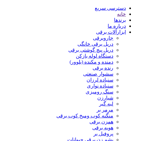
دسترسی سریع
خانه
برندها
درباره ما
ابزارآلات برقی
جاروبرقی
دریل برقی خانگی
دریل پیچ گوشتی برقی
دستگاه لوله بازکن
دمنده و مکنده (بلوور)
رنده برقی
سشوار صنعتی
سنباده لرزان
سنباده نواری
سنگ رومیزی
شیارزن
لبه گیر
مرمر بر
منگنه کوب ومیخ کوب برقی
همزن برقی
هویه برقی
پروفیل بر
پشم زن برقی حیوانات