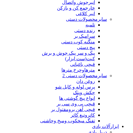
انبرجوش واتصال
خارجمع کن و بازکن
انبر کلاغی
سایرمحصولات دستی
تلمبه
رنده دستی
سرامیک بر
منگنه کوب دستی
پیچ دستی
پیک و سر پیک جوش و برش
کیت(ست ابزار)
قیچی باغبانی
مترهاوچرخ مترها
سایرمحصولات دستی 2
روغن دان
پرس لوله و کابل شو
چکش وپتک
انواع پیچ گوشتی ها
قیچی پی وی سی بر
قیچی آهن برومفتول بر
کاتروتیغ کاتر
تفنگ میخکوب ومیخ وچاشنی
ابزارآلات بادی
دریل بادی