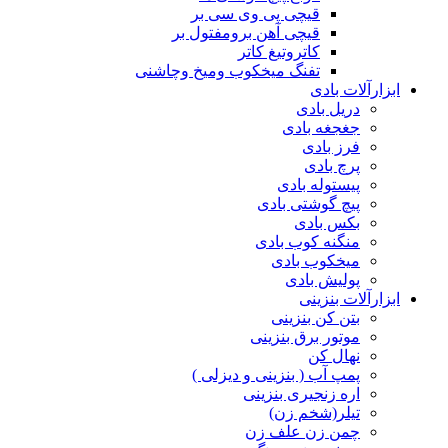
قیچی پی وی سی بر
قیچی آهن برومفتول بر
کاتروتیغ کاتر
تفنگ میخکوب ومیخ وچاشنی
ابزارآلات بادی
دریل بادی
جغجغه بادی
فرز بادی
پرچ بادی
پیستوله بادی
پیچ گوشتی بادی
بکس بادی
منگنه کوب بادی
میخکوب بادی
پولیش بادی
ابزارآلات بنزینی
بتن کن بنزینی
موتور برق بنزینی
نهال کن
پمپ آب ( بنزینی و دیزلی )
اره زنجیری بنزینی
تیلر(شخم زن)
چمن زن علف زن