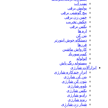
پمپ آب
پولیش برقی
پیچ گوشتی برقی
چمن زن برقی
چکش تخریب
بکس برقی
اره ها
بتن کن
دستگاه جوش اینورتر
فرزها
کارواش ماشین
کمپرسورباد
اتولوله
پیستوله رنگ پاش
ابزارآلات شارژی
ابزار چندکاره شارژی
بتن کن شارژی
بتون کن شارژی
بلوورشارژی
بکس شارژی
رادیو شارژی
رنده شارژی
شیار زن شارژی