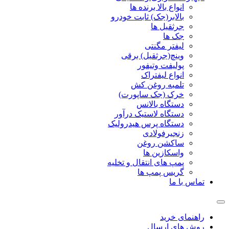
انواع بالا برنده ها
بالابر(جک) ثابت خودرو
جرثقیل ها
جک ها
لیفتر مگنتی
وینچ(جرثقیل) برقی
پولیفت وتیفور
انواع لیفتراک
تلمبه روغن کش
خرک (جک ساپورت)
دستگاه بالانس
دستگاه لاستیک درآور
دستگاه پرس هیدرولیک
زنجیرفولادی
ساکشن روغن
واسکازین ها
پمپ های انتقال و تخلیه
گریس پمپ ها
تماس با ما
راهنمای خرید
روش های ارسال