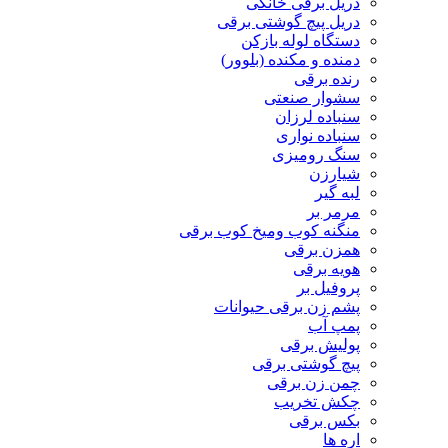
دریل برقی خانگی
دریل پیچ گوشتی برقی
دستگاه لوله بازکن
دمنده و مکنده (بلوور)
رنده برقی
سشوار صنعتی
سنباده لرزان
سنباده نواری
سنگ رومیزی
شیارزن
لبه گیر
مرمر بر
منگنه کوب ومیخ کوب برقی
همزن برقی
هویه برقی
پروفیل بر
پشم زن برقی حیوانات
پمپ آب
پولیش برقی
پیچ گوشتی برقی
چمن زن برقی
چکش تخریب
بکس برقی
اره ها