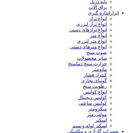
پایه دریل
یراق آلات
ابزاراندازه گیری
انواع تراز
انواع تراز لیزری
انواع ترازهای دستی
انواع متر
انواع متر لیزری
انواع مترهای دستی
صوت سنج
سایر محصولات
حرارت سنج دماسنج
مانومتر
کنترل فشار
گونیای نجاری
رطوبت سنج
انواع کولیس
کولیس دیجیتال
کولیس ساعتی
میکرومتر
مولتی متر
اسکنر
اسکنر لوله و سیم
تجهیزات گاراژی و مکانیکی