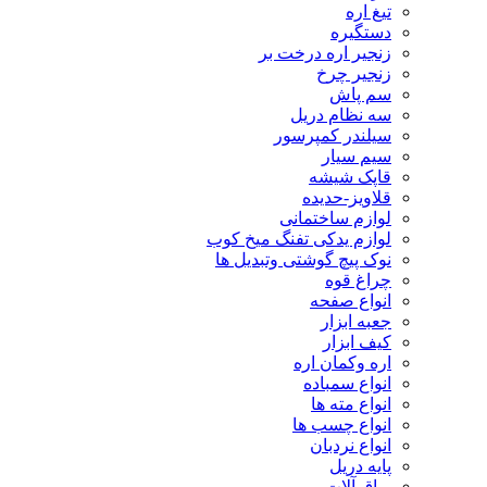
تیغ اره
دستگیره
زنجیر اره درخت بر
زنجیر چرخ
سم پاش
سه نظام دریل
سیلندر کمپرسور
سیم سیار
قاپک شیشه
قلاویز-حدیده
لوازم ساختمانی
لوازم یدکی تفنگ میخ کوب
نوک پیچ گوشتی وتبدیل ها
چراغ قوه
انواع صفحه
جعبه ابزار
کیف ابزار
اره وکمان اره
انواع سمباده
انواع مته ها
انواع چسب ها
انواع نردبان
پایه دریل
یراق آلات